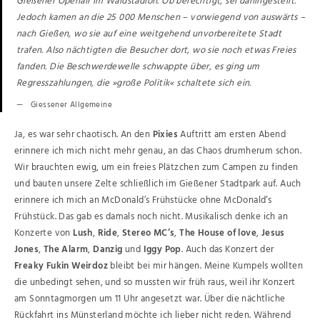
Gießener Openair im Waldstadion. Ob berechtigt, sei dahingestellt.
Jedoch kamen an die 25 000 Menschen – vorwiegend von auswärts –
nach Gießen, wo sie auf eine weitgehend unvorbereitete Stadt
trafen. Also nächtigten die Besucher dort, wo sie noch etwas Freies
fanden. Die Beschwerdewelle schwappte über, es ging um
Regresszahlungen, die »große Politik« schaltete sich ein.
Giessener Allgemeine
Ja, es war sehr chaotisch. An den
Pixies
Auftritt am ersten Abend
erinnere ich mich nicht mehr genau, an das Chaos drumherum schon.
Wir brauchten ewig, um ein freies Plätzchen zum Campen zu finden
und bauten unsere Zelte schließlich im Gießener Stadtpark auf. Auch
erinnere ich mich an McDonald’s Frühstücke ohne McDonald’s
Frühstück. Das gab es damals noch nicht. Musikalisch denke ich an
Konzerte von
Lush
,
Ride
,
Stereo MC’s
,
The House of love
,
Jesus
Jones
,
The Alarm
,
Danzig
und
Iggy Pop
. Auch das Konzert der
Freaky Fukin Weirdoz
bleibt bei mir hängen. Meine Kumpels wollten
die unbedingt sehen, und so mussten wir früh raus, weil ihr Konzert
am Sonntagmorgen um 11 Uhr angesetzt war. Über die nächtliche
Rückfahrt ins Münsterland möchte ich lieber nicht reden. Während