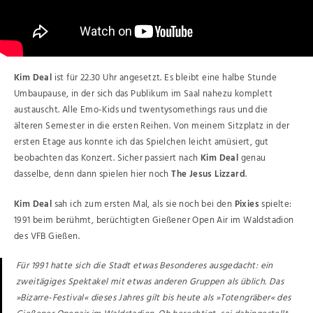
Kim Deal
ist für 22.30 Uhr angesetzt. Es bleibt eine halbe Stunde
Umbaupause, in der sich das Publikum im Saal nahezu komplett
austauscht. Alle Emo-Kids und twentysomethings raus und die
älteren Semester in die ersten Reihen. Von meinem Sitzplatz in der
ersten Etage aus konnte ich das Spielchen leicht amüsiert, gut
beobachten das Konzert. Sicher passiert nach
Kim Deal
genau
dasselbe, denn dann spielen hier noch
The Jesus Lizzard
.
Kim Deal
sah ich zum ersten Mal, als sie noch bei den
Pixies
spielte:
1991 beim berühmt, berüchtigten Gießener Open Air im Waldstadion
des VFB Gießen.
Für 1991 hatte sich die Stadt etwas Besonderes ausgedacht: ein
zweitägiges Spektakel mit etwas anderen Gruppen als üblich. Das
»Bizarre-Festival« dieses Jahres gilt bis heute als »Totengräber« des