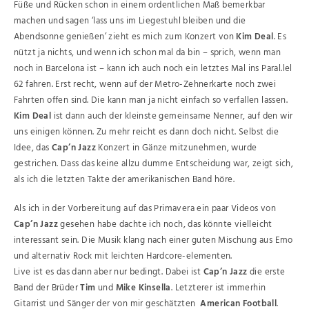
Füße und Rücken schon in einem ordentlichen Maß bemerkbar
machen und sagen ‘lass uns im Liegestuhl bleiben und die
Abendsonne genießen’ zieht es mich zum Konzert von
Kim Deal
. Es
nützt ja nichts, und wenn ich schon mal da bin – sprich, wenn man
noch in Barcelona ist – kann ich auch noch ein letztes Mal ins Paral.lel
62 fahren. Erst recht, wenn auf der Metro-Zehnerkarte noch zwei
Fahrten offen sind. Die kann man ja nicht einfach so verfallen lassen.
Kim Deal
ist dann auch der kleinste gemeinsame Nenner, auf den wir
uns einigen können. Zu mehr reicht es dann doch nicht. Selbst die
Idee, das
Cap’n Jazz
Konzert in Gänze mitzunehmen, wurde
gestrichen. Dass das keine allzu dumme Entscheidung war, zeigt sich,
als ich die letzten Takte der amerikanischen Band höre.
Als ich in der Vorbereitung auf das Primavera ein paar Videos von
Cap’n Jazz
gesehen habe dachte ich noch, das könnte vielleicht
interessant sein. Die Musik klang nach einer guten Mischung aus Emo
und alternativ Rock mit leichten Hardcore-elementen.
Live ist es das dann aber nur bedingt. Dabei ist
Cap’n Jazz
die erste
Band der Brüder
Tim
und
Mike Kinsella
. Letzterer ist immerhin
Gitarrist und Sänger der von mir geschätzten
American Football
.