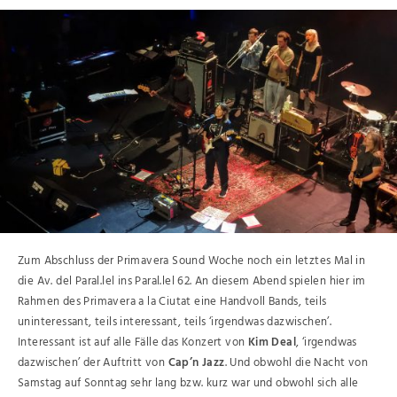
Zum Abschluss der Primavera Sound Woche noch ein letztes Mal in
die Av. del Paral.lel ins Paral.lel 62. An diesem Abend spielen hier im
Rahmen des Primavera a la Ciutat eine Handvoll Bands, teils
uninteressant, teils interessant, teils ‘irgendwas dazwischen’.
Interessant ist auf alle Fälle das Konzert von
Kim Deal
, ‘irgendwas
dazwischen’ der Auftritt von
Cap’n Jazz
. Und obwohl die Nacht von
Samstag auf Sonntag sehr lang bzw. kurz war und obwohl sich alle