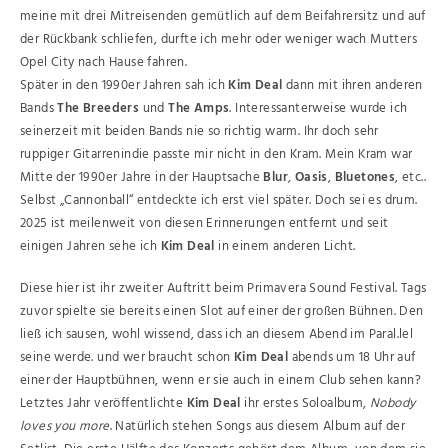
meine mit drei Mitreisenden gemütlich auf dem Beifahrersitz und auf
der Rückbank schliefen, durfte ich mehr oder weniger wach Mutters
Opel City nach Hause fahren.
Später in den 1990er Jahren sah ich
Kim Deal
dann mit ihren anderen
Bands
The Breeders
und
The Amps
. Interessanterweise wurde ich
seinerzeit mit beiden Bands nie so richtig warm. Ihr doch sehr
ruppiger Gitarrenindie passte mir nicht in den Kram. Mein Kram war
Mitte der 1990er Jahre in der Hauptsache
Blur
,
Oasis
,
Bluetones
, etc..
Selbst „Cannonball“ entdeckte ich erst viel später. Doch sei es drum.
2025 ist meilenweit von diesen Erinnerungen entfernt und seit
einigen Jahren sehe ich
Kim Deal
in einem anderen Licht.
Diese hier ist ihr zweiter Auftritt beim Primavera Sound Festival. Tags
zuvor spielte sie bereits einen Slot auf einer der großen Bühnen. Den
ließ ich sausen, wohl wissend, dass ich an diesem Abend im Paral.lel
seine werde. und wer braucht schon
Kim Deal
abends um 18 Uhr auf
einer der Hauptbühnen, wenn er sie auch in einem Club sehen kann?
Letztes Jahr veröffentlichte
Kim Deal
ihr erstes Soloalbum,
Nobody
loves you more
. Natürlich stehen Songs aus diesem Album auf der