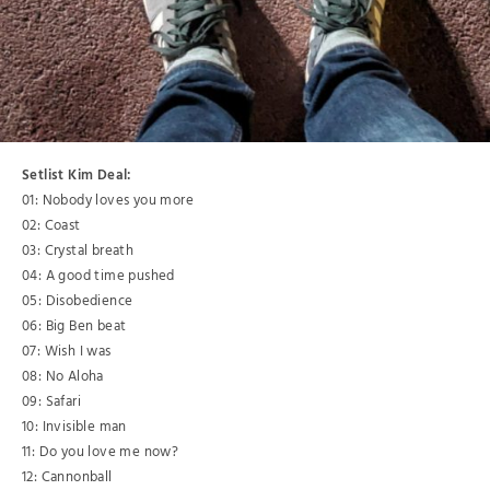
Setlist Kim Deal:
01: Nobody loves you more
02: Coast
03: Crystal breath
04: A good time pushed
05: Disobedience
06: Big Ben beat
07: Wish I was
08: No Aloha
09: Safari
10: Invisible man
11: Do you love me now?
12: Cannonball