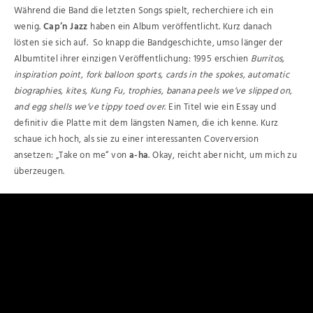
Während die Band die letzten Songs spielt, recherchiere ich ein
wenig.
Cap’n Jazz
haben ein Album veröffentlicht. Kurz danach
lösten sie sich auf. So knapp die Bandgeschichte, umso länger der
Albumtitel ihrer einzigen Veröffentlichung: 1995 erschien
Burritos,
inspiration point, fork balloon sports, cards in the spokes, automatic
biographies, kites, Kung Fu, trophies, banana peels we’ve slipped on,
and egg shells we’ve tippy toed over
. Ein Titel wie ein Essay und
definitiv die Platte mit dem längsten Namen, die ich kenne. Kurz
schaue ich hoch, als sie zu einer interessanten Coverversion
ansetzen: „Take on me“ von
a-ha
. Okay, reicht aber nicht, um mich zu
überzeugen.