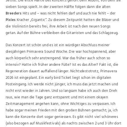
Setlist. Die erste Hälfte des Konzerts gehört dem Album, von dem sie
sieben Songs spielt. In der zweiten Hälfte folgen dann die alten
Breeders
Hits und – was nicht fehlen darf und auch nie fehlt – der
Pixies
Kracher „Gigantic“. Zu diesem Zeitpunkt hatten die Bläser und
die Violinistin bereits frei, ihre Arbeit ist nach den neuen Songs
getan. Auf der Bühne verbleiben die Gitarristen und das Schlagzeug.
Das Konzert ist schön und es ist ein würdiger Abschluss meiner
diesjährigen Primavera Sound Woche. Die war hochspannend, aber
auch körperlich sehr anstrengend. War das früher auch schon so
intensiv? Hatte ich früher andere Füße? Ist es das Alter? Fakt ist, die
Regeneration dauert auffallend länger. Nichtsdestotrotz, Primavera
2026 ist eingeplant. Ein early bird Ticket liegt schon im digitalen
Posteingang. Ich werde nicht jünger, ich muss das jetzt machen und
nicht erst wieder in Jahren. Und so langsam habe ich auch den Dreh
raus, wie man die Tage ganz entspannt und mit einem okayen
Zeitmanagement angehen kann, ohne Wichtiges zu verpassen. Ich
habe sogar meinen Frieden mit den großen Bühnen gemacht; ja, ich
kann die Konzerte dort sogar geniessen. Es gibt nicht viel schöneres
(also bezogen auf Musikfestivals) als nachts zwischen 2 und 3 Uhr dort