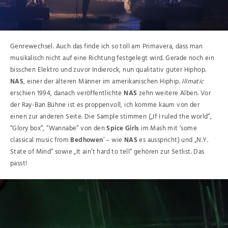
Genrewechsel. Auch das finde ich so toll am Primavera, dass man
musikalisch nicht auf eine Richtung festgelegt wird. Gerade noch ein
bisschen Elektro und zuvor Indierock, nun qualitativ guter Hiphop.
NAS
, einer der älteren Männer im amerikanischen Hiphip.
Illmatic
erschien 1994, danach veröffentlichte
NAS
zehn weitere Alben. Vor
der Ray-Ban Bühne ist es proppenvoll, ich komme kaum von der
einen zur anderen Seite. Die Sample stimmen („If I ruled the world“,
“Glory box”, “Wannabe” von den
Spice Girls
im Mash mit ‘some
classical music from
Bedhowen
’ – wie
NAS
es ausspricht) und „N.Y.
State of Mind” sowie „It ain’t hard to tell“ gehören zur Setlist. Das
passt!