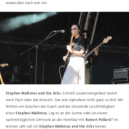
sowas aber nach wie vor.
Stephen Malkmus and the Jicks
. Schnell zusammengefasst lautet
mein Fazit über das Konzert: Das war irgendwie nicht ganz so doll. Mir
fehlten ein bisschen der Esprit und die tänzelnde Leichtfüßigkeit
eines
Stephen Malkmus
. Lag es an der Sonne oder an einem
nachmittäglichen Umtrunk an der Hotelbar mit
Robert Pollard
? Im
letzten Jahr sah ich
Stephen Malkmus and the Jicks
besser.