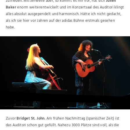
zufrieden. Mittlerweile aber, so kommt es mir vor, hat sich
Julien
Baker
enorm weiterentwickelt und im Konzertsaal des Auditori klingt
alles absolut ausgependelt und harmonisch. Hätte ich nicht gedacht,
als ich sie hier vor Jahren auf der adidas Bühne erstmals gesehen
habe.
Zuvor
Bridget St. John
. Am frühen Nachmittag (spanischer Zeit) ist
das Auditori schon gut gefüllt. Nahezu 3000 Plätze sind voll, als die