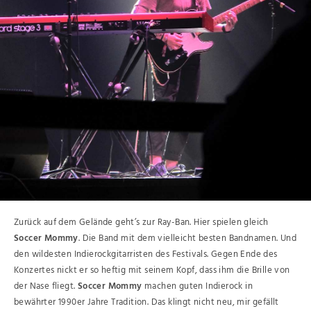
Zurück auf dem Gelände geht’s zur Ray-Ban. Hier spielen gleich
Soccer Mommy
. Die Band mit dem vielleicht besten Bandnamen. Und
den wildesten Indierockgitarristen des Festivals. Gegen Ende des
Konzertes nickt er so heftig mit seinem Kopf, dass ihm die Brille von
der Nase fliegt.
Soccer Mommy
machen guten Indierock in
bewährter 1990er Jahre Tradition. Das klingt nicht neu, mir gefällt