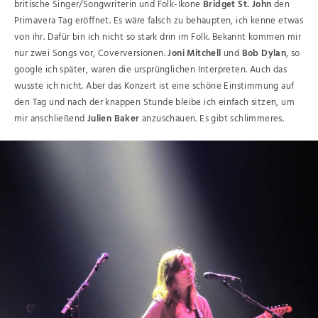
britische Singer/Songwriterin und Folk-Ikone
Bridget St. John
den
Primavera Tag eröffnet. Es wäre falsch zu behaupten, ich kenne etwas
von ihr. Dafür bin ich nicht so stark drin im Folk. Bekannt kommen mir
nur zwei Songs vor, Coverversionen.
Joni Mitchell
und
Bob Dylan
, so
google ich später, waren die ursprünglichen Interpreten. Auch das
wusste ich nicht. Aber das Konzert ist eine schöne Einstimmung auf
den Tag und nach der knappen Stunde bleibe ich einfach sitzen, um
mir anschließend
Julien Baker
anzuschauen. Es gibt schlimmeres.