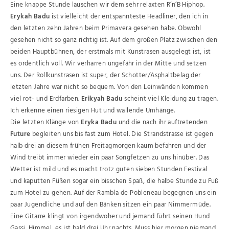
Eine knappe Stunde lauschen wir dem sehr relaxten R’n’B Hiphop.
Erykah Badu
ist vielleicht der entspannteste Headliner, den ich in
den letzten zehn Jahren beim Primavera gesehen habe. Obwohl
gesehen nicht so ganz richtig ist. Auf dem großen Platz zwischen den
beiden Hauptbühnen, der erstmals mit Kunstrasen ausgelegt ist, ist
es ordentlich voll. Wir verharren ungefähr in der Mitte und setzen
uns. Der Rollkunstrasen ist super, der Schotter/Asphaltbelag der
letzten Jahre war nicht so bequem. Von den Leinwänden kommen
viel rot- und Erdfarben.
Erikyah Badu
scheint viel Kleidung zu tragen.
Ich erkenne einen riesigen Hut und wallende Umhänge.
Die letzten Klänge von
Eryka Badu
und die nach ihr auftretenden
Future
begleiten uns bis fast zum Hotel. Die Strandstrasse ist gegen
halb drei an diesem frühen Freitagmorgen kaum befahren und der
Wind treibt immer wieder ein paar Songfetzen zu uns hinüber. Das
Wetter ist mild und es macht trotz guten sieben Stunden Festival
und kaputten Füßen sogar ein bisschen Spaß, die halbe Stunde zu Fuß
zum Hotel zu gehen. Auf der Rambla de Pobleneau begegnen uns ein
paar Jugendliche und auf den Bänken sitzen ein paar Nimmermüde.
Eine Gitarre klingt von irgendwoher und jemand führt seinen Hund
Gassi. Himmel, es ist bald drei Uhr nachts. Muss hier morgen niemand