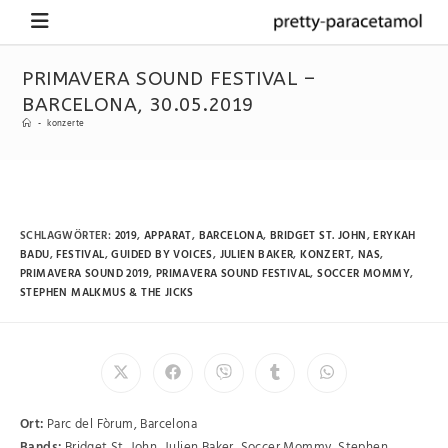
PRIMAVERA SOUND FESTIVAL –
BARCELONA, 30.05.2019
-
konzerte
SCHLAGWÖRTER
:
2019
,
APPARAT
,
BARCELONA
,
BRIDGET ST. JOHN
,
ERYKAH
BADU
,
FESTIVAL
,
GUIDED BY VOICES
,
JULIEN BAKER
,
KONZERT
,
NAS
,
PRIMAVERA SOUND 2019
,
PRIMAVERA SOUND FESTIVAL
,
SOCCER MOMMY
,
STEPHEN MALKMUS & THE JICKS
Ort:
Parc del Fòrum, Barcelona
Bands:
Bridget St. John, Julien Baker, Soccer Mommy, Stephen