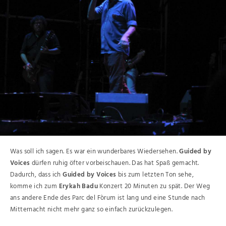
Was soll ich sagen. Es war ein wunderbares Wiedersehen.
Guided by
Voices
dürfen ruhig öfter vorbeischauen. Das hat Spaß gemacht.
Dadurch, dass ich
Guided by Voices
bis zum letzten Ton sehe,
komme ich zum
Erykah Badu
Konzert 20 Minuten zu spät. Der Weg
ans andere Ende des Parc del Fòrum ist lang und eine Stunde nach
Mitternacht nicht mehr ganz so einfach zurückzulegen.