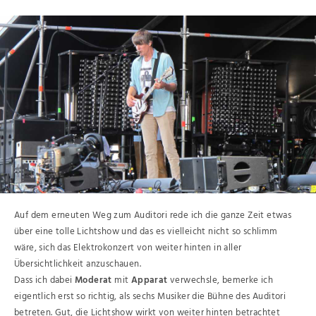
Auf dem erneuten Weg zum Auditori rede ich die ganze Zeit etwas
über eine tolle Lichtshow und das es vielleicht nicht so schlimm
wäre, sich das Elektrokonzert von weiter hinten in aller
Übersichtlichkeit anzuschauen.
Dass ich dabei
Moderat
mit
Apparat
verwechsle, bemerke ich
eigentlich erst so richtig, als sechs Musiker die Bühne des Auditori
betreten. Gut, die Lichtshow wirkt von weiter hinten betrachtet