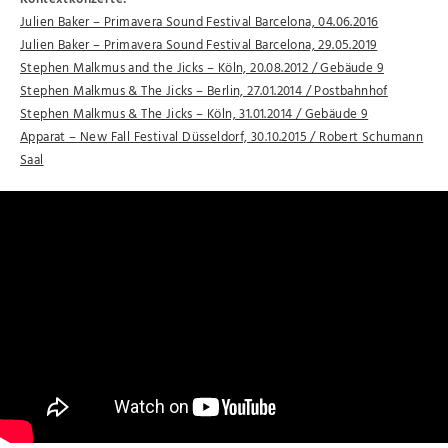
Julien Baker – Primavera Sound Festival Barcelona, 04.06.2016
Julien Baker – Primavera Sound Festival Barcelona, 29.05.2019
Stephen Malkmus and the Jicks – Köln, 20.08.2012 / Gebäude 9
Stephen Malkmus & The Jicks – Berlin, 27.01.2014 / Postbahnhof
Stephen Malkmus & The Jicks – Köln, 31.01.2014 / Gebäude 9
Apparat – New Fall Festival Düsseldorf, 30.10.2015 / Robert Schumann
Saal