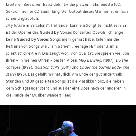
breiteren Bereichen. Es ist definitiv die platzeinnehmendste 10%
Sektion meiner CD Sammlung. Der Output dieses Mannes ist einfach
schier unglaublich.
„My future in Barcelona“. Treffender kann ein Songtitel nicht sein. Er
ist der Opener des
Guided by Voices
Konzertes. Obwohl ich lange
keine
Guided by Voices
Songs mehr gehört habe, fallen mir die
Refrains von Songs wie „I am a tree“, „Teenage FBI“ oder „I am a
scientist“ direkt ein. Das zeugt wohl von Qualität. Sie spielen viel von
ihren – in meinen Ohren – besten Alben
Mag Earwhig!
(1997),
Do the
collapse
(1999),
Isolation Drills
(2001) und
Under the bushes under the
stars
(1996). Das gefällt mir natürlich. Am Ende der gut anderthalb
Stunden und 30 gespielten Songs ist die Plastikkühlbox, die neben
dem Schlagzeuger steht und aus der eine Dose nach der anderen in
die Hände der Musiker wandert, leer.