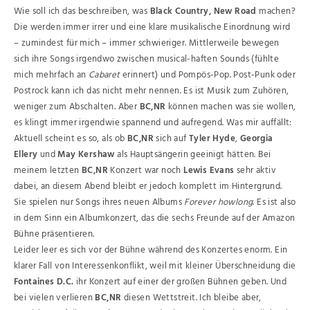
Wie soll ich das beschreiben, was
Black Country, New Road
machen?
Die werden immer irrer und eine klare musikalische Einordnung wird
– zumindest für mich – immer schwieriger. Mittlerweile bewegen
sich ihre Songs irgendwo zwischen musical-haften Sounds (fühlte
mich mehrfach an
Cabaret
erinnert) und Pompös-Pop. Post-Punk oder
Postrock kann ich das nicht mehr nennen. Es ist Musik zum Zuhören,
weniger zum Abschalten. Aber
BC,NR
können machen was sie wollen,
es klingt immer irgendwie spannend und aufregend. Was mir auffällt:
Aktuell scheint es so, als ob
BC,NR
sich auf
Tyler Hyde
,
Georgia
Ellery
und
May Kershaw
als Hauptsängerin geeinigt hätten. Bei
meinem letzten
BC,NR
Konzert war noch
Lewis Evans
sehr aktiv
dabei, an diesem Abend bleibt er jedoch komplett im Hintergrund.
Sie spielen nur Songs ihres neuen Albums
Forever howlong
. Es ist also
in dem Sinn ein Albumkonzert, das die sechs Freunde auf der Amazon
Bühne präsentieren.
Leider leer es sich vor der Bühne während des Konzertes enorm. Ein
klarer Fall von Interessenkonflikt, weil mit kleiner Überschneidung die
Fontaines D.C.
ihr Konzert auf einer der großen Bühnen geben. Und
bei vielen verlieren
BC,NR
diesen Wettstreit. Ich bleibe aber,