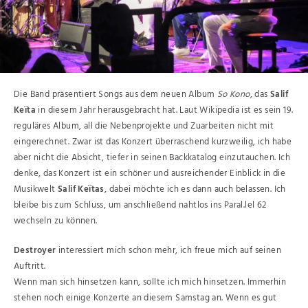
Die Band präsentiert Songs aus dem neuen Album
So Kono
, das
Salif
Keïta
in diesem Jahr herausgebracht hat. Laut Wikipedia ist es sein 19.
reguläres Album, all die Nebenprojekte und Zuarbeiten nicht mit
eingerechnet. Zwar ist das Konzert überraschend kurzweilig, ich habe
aber nicht die Absicht, tiefer in seinen Backkatalog einzutauchen. Ich
denke, das Konzert ist ein schöner und ausreichender Einblick in die
Musikwelt
Salif Keïtas
, dabei möchte ich es dann auch belassen. Ich
bleibe bis zum Schluss, um anschließend nahtlos ins Paral.lel 62
wechseln zu können.
Destroyer
interessiert mich schon mehr, ich freue mich auf seinen
Auftritt.
Wenn man sich hinsetzen kann, sollte ich mich hinsetzen. Immerhin
stehen noch einige Konzerte an diesem Samstag an. Wenn es gut