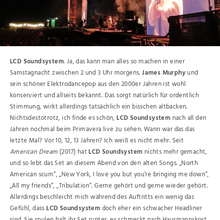
LCD Soundsystem
. Ja, das kann man alles so machen in einer
Samstagnacht zwischen 2 und 3 Uhr morgens.
James Murphy
und
sein schöner Elektrodancepop aus den 2000er Jahren ist wohl
konserviert und allseits bekannt. Das sorgt natürlich für ordentlich
Stimmung, wirkt allerdings tatsächlich ein bisschen altbacken.
Nichtsdestotrotz, ich finde es schön,
LCD Soundsystem
nach all den
Jahren nochmal beim Primavera live zu sehen. Wann war das das
letzte Mal? Vor 10, 12, 13 Jahren? Ich weiß es nicht mehr. Seit
American Dream
(2017) hat
LCD Soundsystem
nichts mehr gemacht,
und so lebt das Set an diesem Abend von den alten Songs. „North
American scum“, „New York, I love you but you’re bringing me down“,
„All my friends“, „Tribulation“. Gerne gehört und gerne wieder gehört.
Allerdings beschleicht mich während des Auftritts ein wenig das
Gefühl, dass
LCD Soundsystem
doch eher ein schwacher Headliner
sind. Sie spulen halt ihr Set runter, es schmeckt nach Hausmannskost.