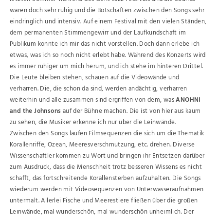
waren doch sehr ruhig und die Botschaften zwischen den Songs sehr
eindringlich und intensiv. Auf einem Festival mit den vielen Ständen,
dem permanenten Stimmengewirr und der Laufkundschaft im
Publikum konnte ich mir das nicht vorstellen. Doch dann erlebe ich
etwas, was ich so noch nicht erlebt habe. Während des Konzerts wird
es immer ruhiger um mich herum, und ich stehe im hinteren Drittel.
Die Leute bleiben stehen, schauen auf die Videowände und
verharren. Die, die schon da sind, werden andächtig, verharren
weiterhin und alle zusammen sind ergriffen von dem, was
ANOHNI
and the Johnsons
auf der Bühne machen. Die ist von hier aus kaum
zu sehen, die Musiker erkenne ich nur über die Leinwände.
Zwischen den Songs laufen Filmsequenzen die sich um die Thematik
Korallenriffe, Ozean, Meeresverschmutzung, etc. drehen. Diverse
Wissenschaftler kommen zu Wort und bringen ihr Entsetzen darüber
zum Ausdruck, dass die Menschheit trotz besseren Wissens es nicht
schafft, das fortschreitende Korallensterben aufzuhalten. Die Songs
wiederum werden mit Videosequenzen von Unterwasseraufnahmen
untermalt. Allerlei Fische und Meerestiere fließen über die großen
Leinwände, mal wunderschön, mal wunderschön unheimlich. Der