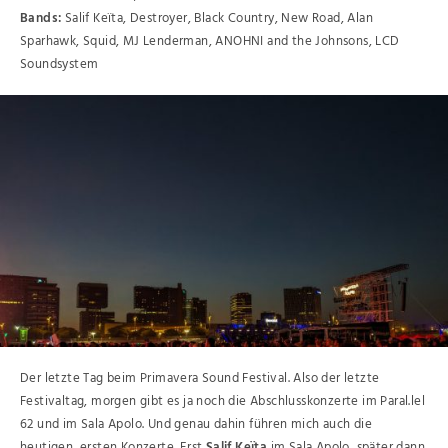
Bands:
Salif Keïta, Destroyer, Black Country, New
Road, Alan
Sparhawk, Squid, MJ Lenderman, ANOHNI and the Johnsons, LCD
Soundsystem
Der letzte Tag beim Primavera Sound Festival. Also der letzte
Festivaltag, morgen gibt es ja noch die Abschlusskonzerte im Paral.lel
62 und im Sala Apolo. Und genau dahin führen mich auch die
heutigen, ersten Konzerte. Erst
Salif Keïta
im Sala Apolo, später dann