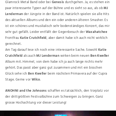
Glamrock Metal Band oder bei
Genesis
durchgehen. Ja, es stehen ein
paar interessante Typen auf der Bühne und es sieht so aus, als ob
MJ
Lenderman
der Jüngste in der Band ist. Natürlich spielen sie alle Hits
des aktuellen Albums und den ein oder anderen älteren Smasher. Es
ist ein schönes und musikalisch sehr bodenständiges Konzert, das mir
sehr gut gefällt. Leider entfällt der Gegenbesuch der
Waxahatchee
Frontfrau
Katie Crutchfield
, aber damit habe ich auch nicht wirklich
gerechnet.
Am Tag darauf lese ich noch eine interessante Sache. Sowohl
Katie
Crutchfield
als auch
MJ Lenderman
wirken beim neuen
Ben Kweller
Album mit. Himmel, von dem habe ich ja auch lange nichts mehr
gehört. Das passt aber ganz gut zusammen und mit ein bisschen
Glück sehe ich
Ben Kweller
beim nächsten Primavera auf der Cupra
Stage. Gerne vor
Wilco
.
ANOHNI and the Johnsons
schaffen es tatsächlich, den Vorplatz vor
der drittgrößten Festivalbühne zum Schweigen zu bringen. Ganz
grosse Hochachtung vor dieser Leistung!