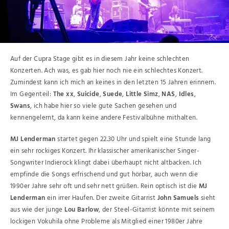
Auf der Cupra Stage gibt es in diesem Jahr keine schlechten
Konzerten. Ach was, es gab hier noch nie ein schlechtes Konzert.
Zumindest kann ich mich an keines in den letzten 15 Jahren erinnern.
Im Gegenteil:
The xx
,
Suicide
,
Suede
,
Little Simz
,
NAS
,
Idles
,
Swans
, ich habe hier so viele gute Sachen gesehen und
kennengelernt, da kann keine andere Festivalbühne mithalten.
MJ Lenderman
startet gegen 22.30 Uhr und spielt eine Stunde lang
ein sehr rockiges Konzert. Ihr klassischer amerikanischer Singer-
Songwriter Indierock klingt dabei überhaupt nicht altbacken. Ich
empfinde die Songs erfrischend und gut hörbar, auch wenn die
1990er Jahre sehr oft und sehr nett grüßen. Rein optisch ist die
MJ
Lenderman
ein irrer Haufen. Der zweite Gitarrist
John Samuels
sieht
aus wie der junge
Lou Barlow
, der Steel-Gitarrist könnte mit seinem
lockigen Vokuhila ohne Probleme als Mitglied einer 1980er Jahre