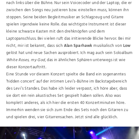
nach links über die Bühne. Nur sein Voicecoder und der Laptop, die er
zwischen den Songs neu justieren bzw. einstellen muss, können ihn
stoppen. Seine beiden Begleitmusiker an Schlagzeug und Gitarre
spielen irgendwie keine Rolle. das wichtigste Instrument ist dieser
kleine schwarze Kasten mit den drehknöpfen und dem
Laptopanschluss. Bei vielen ruft das irritierende Blicke hervor. Bei mir
nicht, mir ist bekannt, dass sich
Alan Sparhawk
musikalisch von
Low
gelöst hat und neue Sachen ausprobiert. Ich mag auch sein Soloalbum
White Roses, my God
, das in ähnlichen Sphären unterwegs ist wie
dieser Konzertauftritt.
Eine Stunde vor diesem Konzert spielte die Band ein sogenanntes
‘hidden concert’ auf der intimen Levi’s-Bühne im Backstagebereich
des Levi’s Standes. Das habe ich leider verpasst, ich höre aber, dass
sie dort ein rein akustisches Set gespielt haben sollen. Also was
komplett anderes, als ich hier die ersten 40 Konzertminuten höre.
Immerhin wenden sie sich zum Ende des Sets noch den Gitarren zu
und spielen drei, vier Gitarrensachen. Jetzt sind alle glücklich.