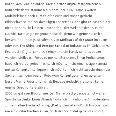
Rollen kam, war ich online. Meine ersten digital festgehaltenen
Konzertberichte stammen aus dem Jahr 2002. Damals waren
Mobiltelefone noch zum telefonieren und smsen gedacht.
Bildnachweise meiner damaligen Konzertbesuche gibt es daher leider
nicht, oder nur in kleinen, unscharfen Briefmarkenbildchen. In der
Nachbetrachtung eine große Schande, denn wie gerne hätte ich
bessere Erinnerungsaufnahmen von
Melissa auf der Maur
im Luxor
oder von
The Shins
und
Preston School of Industries
im Gebäude 9.
Erst als die Digitalkameras kleiner und die Handykameras besser
wurden, stellte ich Fotos zu meinen Berichten. Einen Profianspruch
habe ich hierbei jedoch nicht. Ich möchte nicht eine riesige Kamera
mit zu Konzerten schleppen, ich möchte mich nicht zu sehr durch das
Suchen nach dem besten Foto vom Konzertgeschehen ablenken
lassen. Meine Fotos sind nur als Beigabe gedacht, sie sollen keine
eigene Geschichte erzählen.
2006 ging dieser Blog online. Der Name pretty-paracetamol war ein
Spontangedanke. Eines Abends hörte ich im Radio die Anmoderation
zu dem alten
Fischer-Z
Song, „Pretty paracetamol“. Ich bin oder war
nie ein großer
Fischer-Z
Fan, doch der Songtitel gefiel mir so gut,