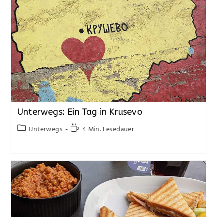
Unterwegs: Ein Tag in Krusevo
Unterwegs
4 Min. Lesedauer