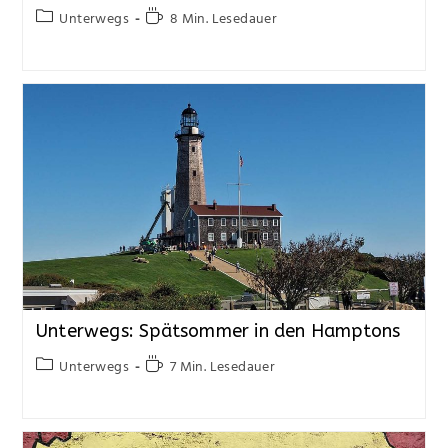
Unterwegs
8 Min. Lesedauer
Unterwegs: Spätsommer in den Hamptons
Unterwegs
7 Min. Lesedauer