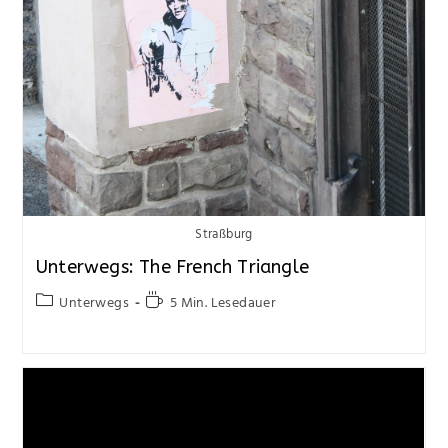
Straßburg
Unterwegs: The French Triangle
Unterwegs
5 Min. Lesedauer