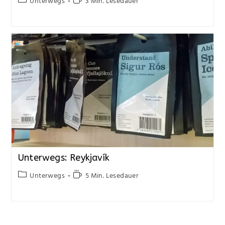
Unterwegs
3 Min. Lesedauer
Unterwegs: Reykjavík
Unterwegs
5 Min. Lesedauer