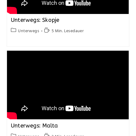
Unterwegs: Skopje
Unterwegs
5 Min. Lesedauer
Unterwegs: Malta