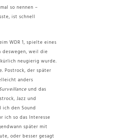
s mal so nennen –
te, ist schnell
beim WDR 1, spielte eines
h deswegen, weil die
lkürlich neugierig wurde.
e. Postrock, der später
elleicht anders
Surveillance
und das
trock, Jazz und
d ich den Sound
r ich so das Interesse
gendwann später mit
ute, oder besser gesagt