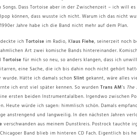
 Songs. Dass Tortoise aber in der Zwischenzeit – ich will e
pop können, dass wusste ich nicht. Warum ich das nicht wuss
 1990er Jahre habe ich die Band nicht mehr auf dem Plan.
tdeckte ich
Tortoise
im Radio, K
laus Fiehe
, seinerzeit noch 
hahmlichen Art zwei komische Bands hintereinander. Komisc
d
Tortoise
für mich so neu, so anders klangen, dass ich unwil
tarren, eine Sache, die ich bis dahin noch nicht gehört hatt
 wurde. Hätte ich damals schon
Slint
gekannt, wäre alles vi
rnte ich erst viel später kennen. So wurden
Trans AM
’s
The 
ne ersten beiden Instrumentalalben. Irgendwo zwischen Pos
en. Heute würde ich sagen: himmlisch schön. Damals empfan
nge anstrengend und langweilig. In den nächsten Jahren verlo
e
verschwanden aus meinem Dunstkreis. Postrock tauchte ir
Chicagoer Band blieb im hinteren CD Fach. Eigentlich bis he