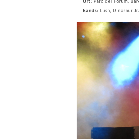
Ort:
Parc del Fòrum, Bar
Bands:
Lush, Dinosaur Jr.