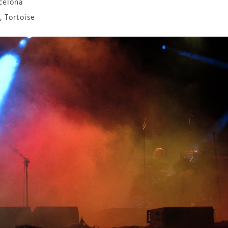
celona
, Tortoise