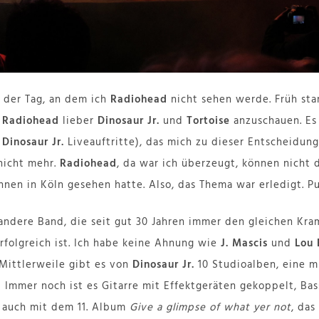
 der Tag, an dem ich
Radiohead
nicht sehen werde. Früh sta
t
Radiohead
lieber
Dinosaur Jr.
und
Tortoise
anzuschauen. Es
r
Dinosaur Jr.
Liveauftritte), das mich zu dieser Entscheidun
 nicht mehr.
Radiohead
, da war ich überzeugt, können nicht 
hnen in Köln gesehen hatte. Also, das Thema war erledigt. Pu
andere Band, die seit gut 30 Jahren immer den gleichen Kra
folgreich ist. Ich habe keine Ahnung wie
J. Mascis
und
Lou 
 Mittlerweile gibt es von
Dinosaur Jr.
10 Studioalben, eine m
o! Immer noch ist es Gitarre mit Effektgeräten gekoppelt, Ba
, auch mit dem 11. Album
Give a glimpse of what yer not
, das