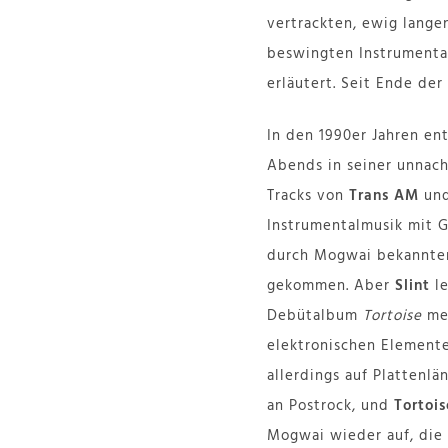
vertrackten, ewig langen
beswingten Instrumental
erläutert. Seit Ende der
In den 1990er Jahren en
Abends in seiner unnac
Tracks von
Trans AM
un
Instrumentalmusik mit Gi
durch Mogwai bekannter
gekommen. Aber
Slint
le
Debütalbum
Tortoise
mei
elektronischen Element
allerdings auf Plattenlä
an Postrock, und
Tortois
Mogwai wieder auf, die 