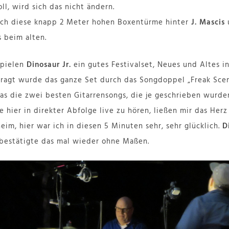
ll, wird sich das nicht ändern.
och diese knapp 2 Meter hohen Boxentürme hinter
J. Mascis
s beim alten.
spielen
Dinosaur Jr.
ein gutes Festivalset, Neues und Altes i
agt wurde das ganze Set durch das Songdoppel „Freak Scene
das die zwei besten Gitarrensongs, die je geschrieben wurd
ie hier in direkter Abfolge live zu hören, ließen mir das Herz
eim, hier war ich in diesen 5 Minuten sehr, sehr glücklich.
D
t bestätigte das mal wieder ohne Maßen.