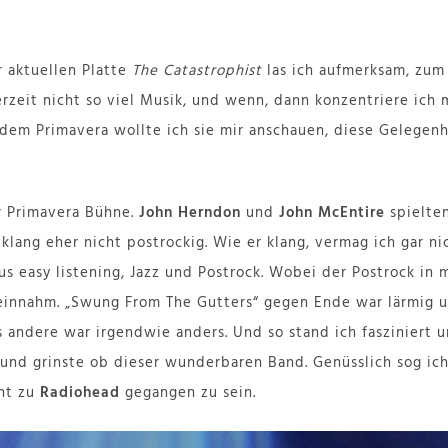
r aktuellen Platte
The Catastrophist
las ich aufmerksam, zum 
erzeit nicht so viel Musik, und wenn, dann konzentriere ich
f dem Primavera wollte ich sie mir anschauen, diese Gelegenh
r Primavera Bühne.
John Herndon
und
John McEntire
spielte
lang eher nicht postrockig. Wie er klang, vermag ich gar ni
us easy listening, Jazz und Postrock. Wobei der Postrock i
 einnahm. „Swung From The Gutters“ gegen Ende war lärmig u
es andere war irgendwie anders. Und so stand ich fasziniert
 und grinste ob dieser wunderbaren Band. Genüsslich sog ic
cht zu
Radiohead
gegangen zu sein.