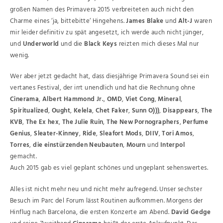
großen Namen des Primavera 2015 verbreiteten auch nicht den
Charme eines ‘ja, bittebitte‘ Hingehens.
James Blake
und
Alt-J
waren
mir leider definitiv zu spät angesetzt, ich werde auch nicht jünger,
und
Underworld
und die
Black Keys
reizten mich dieses Mal nur
wenig.
Wer aber jetzt gedacht hat, dass diesjährige Primavera Sound sei ein
vertanes Festival, der irrt unendlich und hat die Rechnung ohne
Cinerama
,
Albert Hammond Jr.
,
OMD
,
Viet Cong
,
Mineral
,
Spiritualized
,
Ought
,
Kelela
,
Chet Faker
,
Sunn O)))
,
Disappears
,
The
KVB
,
The Ex hex
,
The Julie Ruin
,
The New Pornographers
,
Perfume
Genius
,
Sleater-Kinney
,
Ride
,
Sleafort Mods
,
DIIV
,
Tori Amos
,
Torres
,
die einstürzenden Neubauten
,
Mourn
und
Interpol
gemacht.
Auch 2015 gab es viel geplant schönes und ungeplant sehenswertes.
Alles ist nicht mehr neu und nicht mehr aufregend. Unser sechster
Besuch im Parc del Forum lässt Routinen aufkommen. Morgens der
Hinflug nach Barcelona, die ersten Konzerte am Abend.
David Gedge