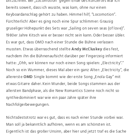
blitzschnell. Bei „Locomotion“ gegen Ende des Konzertes war ich
bereits soweit, dass ich wusste, was kam, ohne nur einen
Keyboardanschlag gehört zu haben. Himmel hilf, “Locomotion“.
Fürchterlich! Aber es ging noch eine Spur schlimmer: Grausig
gruseliger Höhepunkt des Sets war „Sailing on seven seas (of love)“.
1980er Jahre Kitsch wie er besser nicht sein kann. Oder besser übler.
Es war gut, dass OMD nach einer Stunde die Bühne verlassen
mussten. Etwas überraschend stellte
Andy McCluskey
dies fest,
nachdem ihn die Bühnenaufsicht darüber per Fingerzeig informiert
hatte: „Ohh, wir können nur noch einen Song spielen: „Electricity“.“
Noch so ein Wummer, dieses Mal aber ein ganz Alter: „Electricity“, die
allererste
OMD
Single kommt wie der erste Song „Enola Gay“ mit
etwas Gitarre daher. Kein Wunder, beide Songs stammen aus der
allersten Bandphase, als die New Romantics Szene noch nicht so
synthiedominiert war wie ein paar Jahre später ihre
Nachfolgerbewegungen.
Nichtsdestotrotz war es gut, dass es nach einer Stunde vorbei war.
Man soll ja bekanntlich aufhören, wenn es am schönsten ist.
Eigentlich ist das großer Unsinn, aber hier und jetzt traf es die Sache