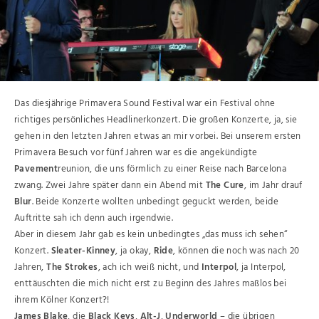
Das diesjährige Primavera Sound Festival war ein Festival ohne
richtiges persönliches Headlinerkonzert. Die großen Konzerte, ja, sie
gehen in den letzten Jahren etwas an mir vorbei. Bei unserem ersten
Primavera Besuch vor fünf Jahren war es die angekündigte
Pavement
reunion, die uns förmlich zu einer Reise nach Barcelona
zwang. Zwei Jahre später dann ein Abend mit
The Cure
, im Jahr drauf
Blur
. Beide Konzerte wollten unbedingt geguckt werden, beide
Auftritte sah ich denn auch irgendwie.
Aber in diesem Jahr gab es kein unbedingtes „das muss ich sehen“
Konzert.
Sleater-Kinney
, ja okay,
Ride
, können die noch was nach 20
Jahren,
The Strokes
, ach ich weiß nicht, und
Interpol
, ja Interpol,
enttäuschten die mich nicht erst zu Beginn des Jahres maßlos bei
ihrem Kölner Konzert?!
James Blake
, die
Black Keys
,
Alt-J
,
Underworld
– die übrigen