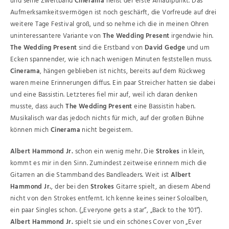
und seine Zweitband
Cinerama
heißt der erste Anlaufpunkt. Das
Aufmerksamkeitsvermögen ist noch geschärft, die Vorfreude auf drei
weitere Tage Festival groß, und so nehme ich die in meinen Ohren
uninteressantere Variante von
The Wedding Present
irgendwie hin.
The Wedding Present
sind die Erstband von
David Gedge
und um
Ecken spannender, wie ich nach wenigen Minuten feststellen muss.
Cinerama
, hängen geblieben ist nichts, bereits auf dem Rückweg
waren meine Erinnerungen diffus. Ein paar Streicher hatten sie dabei
und eine Bassistin. Letzteres fiel mir auf, weil ich daran denken
musste, dass auch
The Wedding Present
eine Bassistin haben.
Musikalisch war das jedoch nichts für mich, auf der großen Bühne
können mich
Cinerama
nicht begeistern.
Albert Hammond Jr.
schon ein wenig mehr. Die
Strokes
in klein,
kommt es mir in den Sinn. Zumindest zeitweise erinnern mich die
Gitarren an die Stammband des Bandleaders. Weit ist
Albert
Hammond Jr.
, der bei den
Strokes
Gitarre spielt, an diesem Abend
nicht von den Strokes entfernt. Ich kenne keines seiner Soloalben,
ein paar Singles schon. („Everyone gets a star“, „Back to the 101“).
Albert Hammond Jr.
spielt sie und ein schönes Cover von „Ever