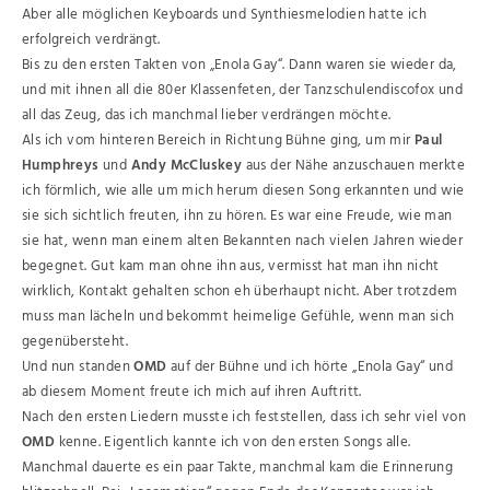
Aber alle möglichen Keyboards und Synthiesmelodien hatte ich
erfolgreich verdrängt.
Bis zu den ersten Takten von „Enola Gay“. Dann waren sie wieder da,
und mit ihnen all die 80er Klassenfeten, der Tanzschulendiscofox und
all das Zeug, das ich manchmal lieber verdrängen möchte.
Als ich vom hinteren Bereich in Richtung Bühne ging, um mir
Paul
Humphreys
und
Andy McCluskey
aus der Nähe anzuschauen merkte
ich förmlich, wie alle um mich herum diesen Song erkannten und wie
sie sich sichtlich freuten, ihn zu hören. Es war eine Freude, wie man
sie hat, wenn man einem alten Bekannten nach vielen Jahren wieder
begegnet. Gut kam man ohne ihn aus, vermisst hat man ihn nicht
wirklich, Kontakt gehalten schon eh überhaupt nicht. Aber trotzdem
muss man lächeln und bekommt heimelige Gefühle, wenn man sich
gegenübersteht.
Und nun standen
OMD
auf der Bühne und ich hörte „Enola Gay“ und
ab diesem Moment freute ich mich auf ihren Auftritt.
Nach den ersten Liedern musste ich feststellen, dass ich sehr viel von
OMD
kenne. Eigentlich kannte ich von den ersten Songs alle.
Manchmal dauerte es ein paar Takte, manchmal kam die Erinnerung