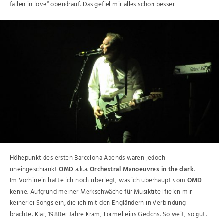
fallen in love“ obendrauf. Das gefiel mir alles schon besser.
Höhepunkt des ersten Barcelona Abends waren jedoch
uneingeschränkt
OMD
a.k.a.
Orchestral Manoeuvres in the dark
.
Im Vorhinein hatte ich noch überlegt, was ich überhaupt vom
OMD
kenne. Aufgrund meiner Merkschwäche für Musiktitel fielen mir
keinerlei Songs ein, die ich mit den Engländern in Verbindung
brachte. Klar, 1980er Jahre Kram, Formel eins Gedöns. So weit, so gut.