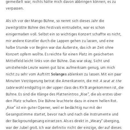
gemeißelt war, nichts hätte mich davon abbringen können, es zu
verpassen.
Als ich vor der Mango Bühne, so nennt sich dieses Jahr die
zweitgrößte Bühne des Festivals eintrudelte, war es schon
einigermaßen voll. Selbst ein so wichtiges Konzert schaffte es nicht,
mir andere Künstler durch die Lappen gehen zu lassen, und eine
halbe Stunde vor Beginn war das Äußerste, das ich an Zeit ohne
Konzert opfern wollte. Es reichte für einen Platz im gesicherten
Mittelfeld leicht links von der Bühne. Das war okay, Sicht und
umstehende Leute waren gut bzw. aufmerksam genug, um mich
nicht zu sehr vom Auftritt
Solanges
ablenken zu lassen. Mit ein paar
Minuten Verzögerung betrat die Amerikanerin, die mit
A seat at the
table
wohl endgültig in der upper class des R’n’B angekommen ist, die
Bühne. Es sind die Klänge des Plattenintros „Rise“, die als erstes über
den Platz schallen. Die Bühne leuchtete dazu in einem hellen Rot.
„Rise“ ist ein guter Opener, weil er bedächtig nur mit der
Gesangsstimme startet, bevor nach und nach die Instrumente und
der Backgroundgesang einsetzen. Als es direkt in „Weary“ überging,
war der Jubel groß. Ich war definitiv nicht der einzige, der auf dieses