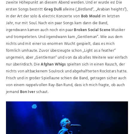
zweite Höhepunkt an diesem Abend werden. Und er wurde es! Die
ersten Songs bestritt
Greg Dulli
alleine („Birdland“, „Arabian heights“),
in der Art der solo & electric Konzerte von
Bob Mould
im letzten
Jahr, nur mit Soul. Nach ein paar Songs kam dann die Band,
irgendwann kamen auch noch ein paar
Broken Social Scene
Musiker
und trompeteten. Und irgendwann kam „Gentleman“. Wie aus dem
nichts und mit einer so enormen Wucht gespielt, dass es mich
förmlich umhaute. Zuvor überzeugte schon „Light as a feather“
ungemein, aber „Gentleman“ und von da ab alles Weitere war einfach
nur überirdisch. Die
Afghan Whigs
spielten sich in einen Rausch, der
nichts von altbackenem Soulrock und abgehalfterten Rockstars hatte.
Frisch und in großer Spiellaune schien die Band, getragen sicher auch
von einem rappelvollen Ray-Ban Rund, dass ich mich fragte, ob auch
jemand
Bon Iver
schaut.