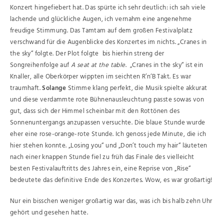
Konzert hingefiebert hat. Das spürte ich sehr deutlich: ich sah viele
lachende und glückliche Augen, ich vernahm eine angenehme
freudige Stimmung. Das Tamtam auf dem großen Festivalplatz
verschwand für die Augenblicke des Konzertes im nichts. „Cranes in
the sky“ folgte. Der Plot folgte bis hierhin streng der
Songreihenfolge auf
A seat at the table
. „Cranes in the sky“ ist ein
Knaller, alle Oberkörper wippten im seichten R’n‘B Takt. Es war
traumhaft.
Solange
Stimme klang perfekt, die Musik spielte akkurat
und diese verdammte rote Bühnenausleuchtung passte sowas von
gut, dass sich der Himmel scheinbar mit den Rottönen des
Sonnenuntergangs anzupassen versuchte. Die blaue Stunde wurde
eher eine rose-orange-rote Stunde. Ich genoss jede Minute, die ich
hier stehen konnte. „Losing you“ und „Don’t touch my hair“ läuteten
nach einer knappen Stunde fiel zu früh das Finale des vielleicht
besten Festivalauftritts des Jahres ein, eine Reprise von „Rise“
bedeutete das definitive Ende des Konzertes. Wow, es war großartig!
Nur ein bisschen weniger großartig war das, was ich bis halb zehn Uhr
gehört und gesehen hatte.