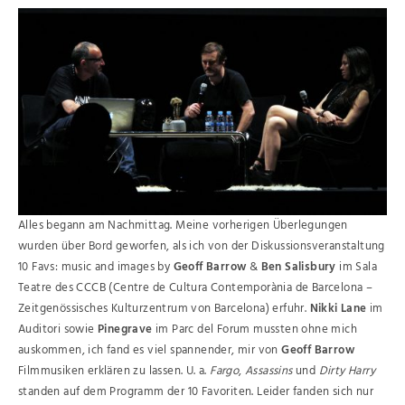
Alles begann am Nachmittag. Meine vorherigen Überlegungen
wurden über Bord geworfen, als ich von der Diskussionsveranstaltung
10 Favs: music and images by
Geoff Barrow
&
Ben Salisbury
im Sala
Teatre des CCCB (Centre de Cultura Contemporània de Barcelona –
Zeitgenössisches Kulturzentrum von Barcelona) erfuhr.
Nikki Lane
im
Auditori sowie
Pinegrave
im Parc del Forum mussten ohne mich
auskommen, ich fand es viel spannender, mir von
Geoff Barrow
Filmmusiken erklären zu lassen. U. a.
Fargo
,
Assassins
und
Dirty Harry
standen auf dem Programm der 10 Favoriten. Leider fanden sich nur