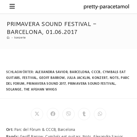
PRIMAVERA SOUND FESTIVAL –
BARCELONA, 01.06.2017
-
konzerte
SCHLAGWÖRTER
:
ALEXANDRA SAVIOR
,
BARCELONA
,
CCCB
,
CYMBALS EAT
GUITARS
,
FESTIVAL
,
GEOFF BARROW
,
JULIA JACKLIN
,
KONZERT
,
NOTS
,
PARC
DEL FORUM
,
PRIMAVERA SOUND 2017
,
PRIMAVERA SOUND FESTIVAL
,
SOLANGE
,
THE AFGHAN WHIGS
Ort:
Parc del Fòrum & CCCB, Barcelona
Bands:
Geoff Barrow, Cymbals eat guitars, Nots, Alexandra Savior,