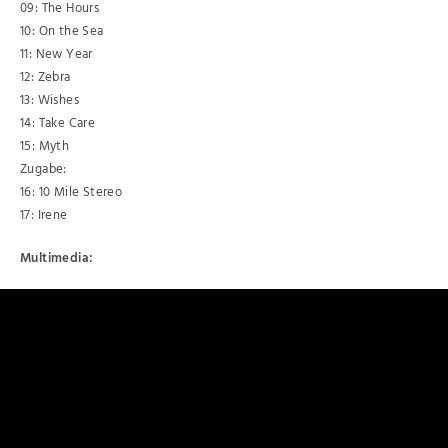
09: The Hours
10: On the Sea
11: New Year
12: Zebra
13: Wishes
14: Take Care
15: Myth
Zugabe:
16: 10 Mile Stereo
17: Irene
Multimedia: