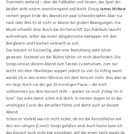
Trommeln stehend – über die Fußballen und Versen, das Spiel der
beiden wirkt enorm unanstrengend und leicht. Einzig
James McNew
verliert gegen Ende des Abends ein paar Schweißtropfen. Aber nur
zwei oder drei. Es ist nicht er Abend der großen Bewegungen. Die
Musik schwebt leise durch das Kirchenschiff. Das Publikum lauscht
aufmerksam, selbst das meist obligatorische Geklapper mit den
Biergläsern und Flaschen verkneift es sich.
Das Konzert ist kurzweilig, aber eine Bestuhlung wäre schön
gewesen. Stehend vor der Bühne fühlte ich mich überfordert: Die
Songs sind an diesem Abend zum Tanzen zu behutsam, zum nur
seicht mit dem Oberkörper wippen jedoch zu viel. So richtig warm
werde ich in den ersten Minuten mit dem Konzert nicht. Was aber an
mir liegt. Noch vor der gut 20 minütigen Pause – die mich
vollkommen aus dem Konzert reißt – spielen sie noch „Friday I’m in
love“. Das wäre damit schon mal durch. In meinen Augen ist es das
unnötigste Cover der aktuellen Platte und damit auch an diesem
Abend.
Schon im Vorfeld war ich nicht sicher, ob mir die Konstellation mit
den rein ruhigen (Cover)-Songs gefallen wird. Auch heute kann ich
das Konzert noch nicht klar einordnen. Auf der einen Seite waren da