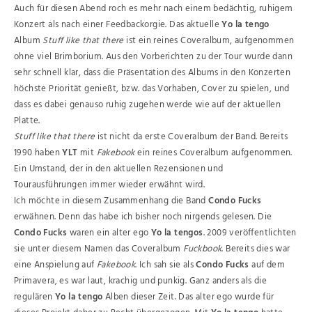
Auch für diesen Abend roch es mehr nach einem bedächtig, ruhigem
Konzert als nach einer Feedbackorgie. Das aktuelle
Yo la tengo
Album
Stuff like that there
ist ein reines Coveralbum, aufgenommen
ohne viel Brimborium. Aus den Vorberichten zu der Tour wurde dann
sehr schnell klar, dass die Präsentation des Albums in den Konzerten
höchste Priorität genießt, bzw. das Vorhaben, Cover zu spielen, und
dass es dabei genauso ruhig zugehen werde wie auf der aktuellen
Platte.
Stuff like that there
ist nicht da erste Coveralbum der Band. Bereits
1990 haben
YLT
mit
Fakebook
ein reines Coveralbum aufgenommen.
Ein Umstand, der in den aktuellen Rezensionen und
Tourausführungen immer wieder erwähnt wird.
Ich möchte in diesem Zusammenhang die Band
Condo Fucks
erwähnen. Denn das habe ich bisher noch nirgends gelesen. Die
Condo Fucks
waren ein alter ego
Yo la tengos
. 2009 veröffentlichten
sie unter diesem Namen das Coveralbum
Fuckbook
. Bereits dies war
eine Anspielung auf
Fakebook
. Ich sah sie als
Condo Fucks
auf dem
Primavera, es war laut, krachig und punkig. Ganz anders als die
regulären
Yo la tengo
Alben dieser Zeit. Das alter ego wurde für