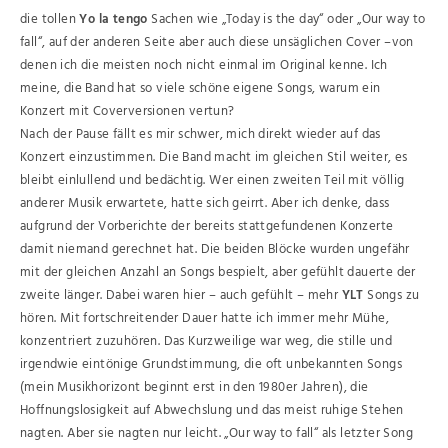
die tollen
Yo la tengo
Sachen wie „Today is the day“ oder „Our way to
fall“, auf der anderen Seite aber auch diese unsäglichen Cover –von
denen ich die meisten noch nicht einmal im Original kenne. Ich
meine, die Band hat so viele schöne eigene Songs, warum ein
Konzert mit Coverversionen vertun?
Nach der Pause fällt es mir schwer, mich direkt wieder auf das
Konzert einzustimmen. Die Band macht im gleichen Stil weiter, es
bleibt einlullend und bedächtig. Wer einen zweiten Teil mit völlig
anderer Musik erwartete, hatte sich geirrt. Aber ich denke, dass
aufgrund der Vorberichte der bereits stattgefundenen Konzerte
damit niemand gerechnet hat. Die beiden Blöcke wurden ungefähr
mit der gleichen Anzahl an Songs bespielt, aber gefühlt dauerte der
zweite länger. Dabei waren hier – auch gefühlt – mehr
YLT
Songs zu
hören. Mit fortschreitender Dauer hatte ich immer mehr Mühe,
konzentriert zuzuhören. Das Kurzweilige war weg, die stille und
irgendwie eintönige Grundstimmung, die oft unbekannten Songs
(mein Musikhorizont beginnt erst in den 1980er Jahren), die
Hoffnungslosigkeit auf Abwechslung und das meist ruhige Stehen
nagten. Aber sie nagten nur leicht. „Our way to fall“ als letzter Song