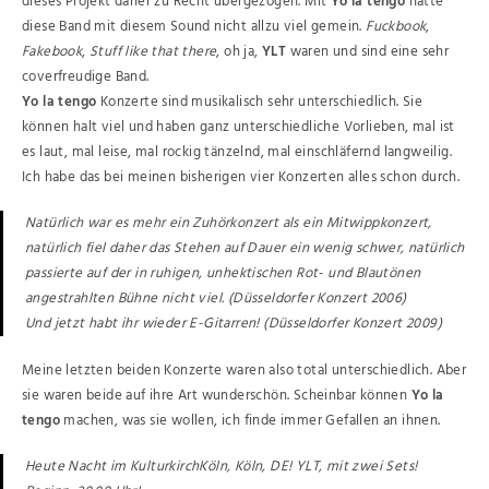
dieses Projekt daher zu Recht übergezogen. Mit
Yo la tengo
hatte
diese Band mit diesem Sound nicht allzu viel gemein.
Fuckbook
,
Fakebook
,
Stuff like that there
, oh ja,
YLT
waren und sind eine sehr
coverfreudige Band.
Yo la tengo
Konzerte sind musikalisch sehr unterschiedlich. Sie
können halt viel und haben ganz unterschiedliche Vorlieben, mal ist
es laut, mal leise, mal rockig tänzelnd, mal einschläfernd langweilig.
Ich habe das bei meinen bisherigen vier Konzerten alles schon durch.
Natürlich war es mehr ein Zuhörkonzert als ein Mitwippkonzert,
natürlich fiel daher das Stehen auf Dauer ein wenig schwer, natürlich
passierte auf der in ruhigen, unhektischen Rot- und Blautönen
angestrahlten Bühne nicht viel. (Düsseldorfer Konzert 2006)
Und jetzt habt ihr wieder E-Gitarren! (Düsseldorfer Konzert 2009)
Meine letzten beiden Konzerte waren also total unterschiedlich. Aber
sie waren beide auf ihre Art wunderschön. Scheinbar können
Yo la
tengo
machen, was sie wollen, ich finde immer Gefallen an ihnen.
Heute Nacht im KulturkirchKöln, Köln, DE! YLT, mit zwei Sets!