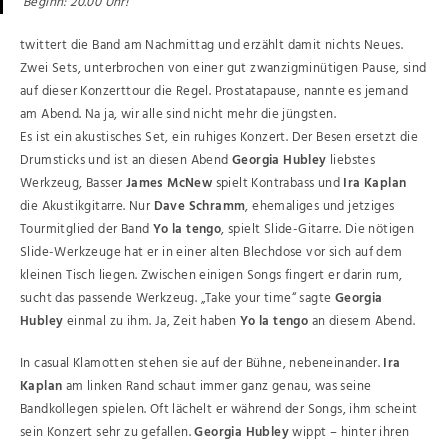
Beginn: 20.00 Uhr!
twittert die Band am Nachmittag und erzählt damit nichts Neues.
Zwei Sets, unterbrochen von einer gut zwanzigminütigen Pause, sind
auf dieser Konzerttour die Regel. Prostatapause, nannte es jemand
am Abend. Na ja, wir alle sind nicht mehr die jüngsten.
Es ist ein akustisches Set, ein ruhiges Konzert. Der Besen ersetzt die
Drumsticks und ist an diesen Abend
Georgia Hubley
liebstes
Werkzeug, Basser
James McNew
spielt Kontrabass und
Ira Kaplan
die Akustikgitarre. Nur
Dave Schramm
, ehemaliges und jetziges
Tourmitglied der Band
Yo la tengo
, spielt Slide-Gitarre. Die nötigen
Slide-Werkzeuge hat er in einer alten Blechdose vor sich auf dem
kleinen Tisch liegen. Zwischen einigen Songs fingert er darin rum,
sucht das passende Werkzeug. „Take your time“ sagte
Georgia
Hubley
einmal zu ihm. Ja, Zeit haben
Yo la tengo
an diesem Abend.
In casual Klamotten stehen sie auf der Bühne, nebeneinander.
Ira
Kaplan
am linken Rand schaut immer ganz genau, was seine
Bandkollegen spielen. Oft lächelt er während der Songs, ihm scheint
sein Konzert sehr zu gefallen.
Georgia Hubley
wippt – hinter ihren