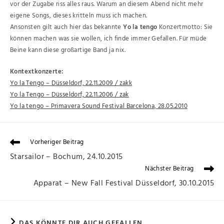
vor der Zugabe riss alles raus. Warum an diesem Abend nicht mehr
eigene Songs, dieses kritteln muss ich machen.
Ansonsten gilt auch hier das bekannte
Yo la tengo
Konzertmotto: Sie
können machen was sie wollen, ich finde immer Gefallen. Für müde
Beine kann diese großartige Band ja nix.
Kontextkonzerte:
Yo la Tengo – Düsseldorf, 22.11.2009 / zakk
Yo la Tengo – Düsseldorf, 22.11.2006 / zak
Yo la tengo – Primavera Sound Festival Barcelona, 28.05.2010
Vorheriger Beitrag
Starsailor – Bochum, 24.10.2015
Nächster Beitrag
Apparat – New Fall Festival Düsseldorf, 30.10.2015
DAS KÖNNTE DIR AUCH GEFALLEN