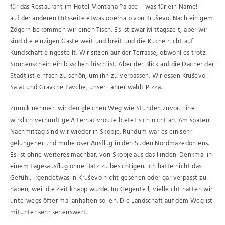
für das Restaurant im Hotel Montana Palace – was für ein Name! –
auf der anderen Ortsseite etwas oberhalb von Kruševo. Nach einigem
Zögern bekommen wir einen Tisch. Es ist zwar Mittagszeit, aber wir
sind die einzigen Gäste weit und breit und die Küche nicht auf
Kundschaft eingestellt. Wir sitzen auf der Terrasse, obwohl es trotz
Sonnenschein ein bisschen frisch ist. Aber der Blick auf die Dächer der
Stadt ist einfach zu schön, um ihn zu verpassen. Wir essen Kruševo
Salat und Gravche Tavche, unser Fahrer wählt Pizza.
Zurück nehmen wir den gleichen Weg wie Stunden zuvor. Eine
wirklich vernünftige Alternativroute bietet sich nicht an. Am späten
Nachmittag sind wir wieder in Skopje. Rundum war es ein sehr
gelungener und müheloser Ausflug in den Süden Nordmazedoniens.
Es ist ohne weiteres machbar, von Skopje aus das Ilinden-Denkmal in
einem Tagesausflug ohne Hatz zu besichtigen. Ich hatte nicht das
Gefühl, irgendetwas in Kruševo nicht gesehen oder gar verpasst zu
haben, weil die Zeit knapp wurde. Im Gegenteil, vielleicht hätten wir
unterwegs öfter mal anhalten sollen. Die Landschaft auf dem Weg ist
mitunter sehr sehenswert.