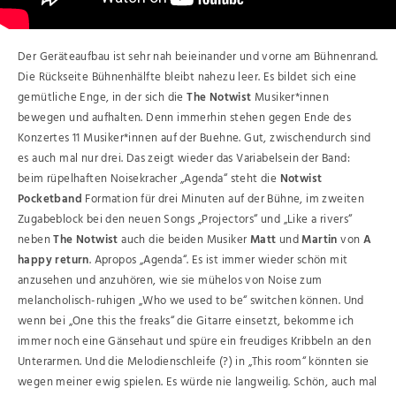
Der Geräteaufbau ist sehr nah beieinander und vorne am Bühnenrand.
Die Rückseite Bühnenhälfte bleibt nahezu leer. Es bildet sich eine
gemütliche Enge, in der sich die
The Notwist
Musiker*innen
bewegen und aufhalten. Denn immerhin stehen gegen Ende des
Konzertes 11 Musiker*innen auf der Buehne. Gut, zwischendurch sind
es auch mal nur drei. Das zeigt wieder das Variabelsein der Band:
beim rüpelhaften Noisekracher „Agenda“ steht die
Notwist
Pocketband
Formation für drei Minuten auf der Bühne, im zweiten
Zugabeblock bei den neuen Songs „Projectors“ und „Like a rivers“
neben
The Notwist
auch die beiden Musiker
Matt
und
Martin
von
A
happy return
. Apropos „Agenda“. Es ist immer wieder schön mit
anzusehen und anzuhören, wie sie mühelos von Noise zum
melancholisch-ruhigen „Who we used to be“ switchen können. Und
wenn bei „One this the freaks“ die Gitarre einsetzt, bekomme ich
immer noch eine Gänsehaut und spüre ein freudiges Kribbeln an den
Unterarmen. Und die Melodienschleife (?) in „This room“ könnten sie
wegen meiner ewig spielen. Es würde nie langweilig. Schön, auch mal