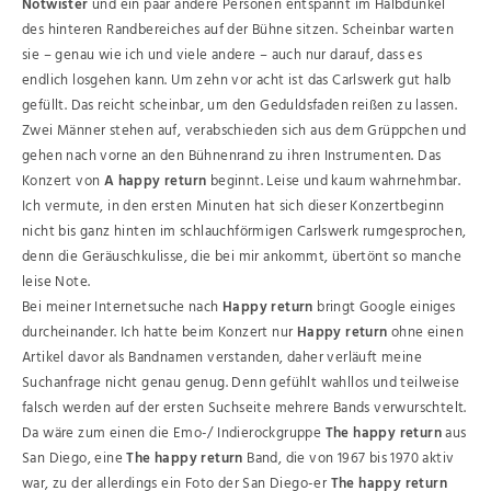
Notwister
und ein paar andere Personen entspannt im Halbdunkel
des hinteren Randbereiches auf der Bühne sitzen. Scheinbar warten
sie – genau wie ich und viele andere – auch nur darauf, dass es
endlich losgehen kann. Um zehn vor acht ist das Carlswerk gut halb
gefüllt. Das reicht scheinbar, um den Geduldsfaden reißen zu lassen.
Zwei Männer stehen auf, verabschieden sich aus dem Grüppchen und
gehen nach vorne an den Bühnenrand zu ihren Instrumenten. Das
Konzert von
A happy return
beginnt. Leise und kaum wahrnehmbar.
Ich vermute, in den ersten Minuten hat sich dieser Konzertbeginn
nicht bis ganz hinten im schlauchförmigen Carlswerk rumgesprochen,
denn die Geräuschkulisse, die bei mir ankommt, übertönt so manche
leise Note.
Bei meiner Internetsuche nach
Happy return
bringt Google einiges
durcheinander. Ich hatte beim Konzert nur
Happy return
ohne einen
Artikel davor als Bandnamen verstanden, daher verläuft meine
Suchanfrage nicht genau genug. Denn gefühlt wahllos und teilweise
falsch werden auf der ersten Suchseite mehrere Bands verwurschtelt.
Da wäre zum einen die Emo-/ Indierockgruppe
The happy return
aus
San Diego, eine
The happy return
Band, die von 1967 bis 1970 aktiv
war, zu der allerdings ein Foto der San Diego-er
The happy return