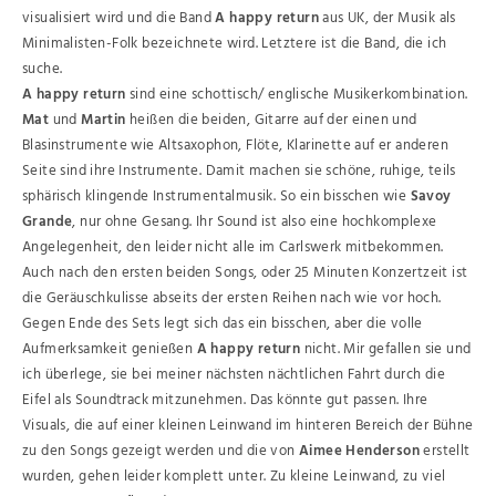
visualisiert wird und die Band
A happy return
aus UK, der Musik als
Minimalisten-Folk bezeichnete wird. Letztere ist die Band, die ich
suche.
A happy return
sind eine schottisch/ englische Musikerkombination.
Mat
und
Martin
heißen die beiden, Gitarre auf der einen und
Blasinstrumente wie Altsaxophon, Flöte, Klarinette auf er anderen
Seite sind ihre Instrumente. Damit machen sie schöne, ruhige, teils
sphärisch klingende Instrumentalmusik. So ein bisschen wie
Savoy
Grande
, nur ohne Gesang. Ihr Sound ist also eine hochkomplexe
Angelegenheit, den leider nicht alle im Carlswerk mitbekommen.
Auch nach den ersten beiden Songs, oder 25 Minuten Konzertzeit ist
die Geräuschkulisse abseits der ersten Reihen nach wie vor hoch.
Gegen Ende des Sets legt sich das ein bisschen, aber die volle
Aufmerksamkeit genießen
A happy return
nicht. Mir gefallen sie und
ich überlege, sie bei meiner nächsten nächtlichen Fahrt durch die
Eifel als Soundtrack mitzunehmen. Das könnte gut passen. Ihre
Visuals, die auf einer kleinen Leinwand im hinteren Bereich der Bühne
zu den Songs gezeigt werden und die von
Aimee Henderson
erstellt
wurden, gehen leider komplett unter. Zu kleine Leinwand, zu viel