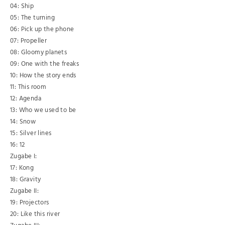
04: Ship
05: The turning
06: Pick up the phone
07: Propeller
08: Gloomy planets
09: One with the freaks
10: How the story ends
11: This room
12: Agenda
13: Who we used to be
14: Snow
15: Silver lines
16: 12
Zugabe I:
17: Kong
18: Gravity
Zugabe II:
19: Projectors
20: Like this river