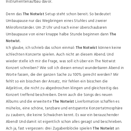
Instrumentenaufbau davor.
Denn das
The Notwist
Setup steht schon bereit. So bedeutet
Umbaupause nur das Wegbringen eines Stuhles und zweier
Mikrofonständer. Um 21 Uhr und nach einer überschaubaren
Umbaupause von einer knappe halbe Stunde beginnen dann
The
Notwist
.
Ich glaube, ich schrieb das schon einmal:
The Notwist
können keine
schlechten Konzerte spielen. Auch nicht an diesem Abend. Und
wieder stelle ich mir die Frage, was soll ich über ein The Notwist
Konzert schreiben? Wie soll ich diesen erneut wunderbaren Abend in
Worte fassen, die der ganzen Sache zu 100% gerecht werden? Mir
fehlt so ein bisschen der Ansatz, mir fehlen ein bisschen die
Adjektive, die nicht zu abgedroschen klingen und gleichzeitig das
Konzert treffend beschreiben. Denn auch die Songs des neuen
Albums und die erweiterte
The Notwist
Liveformation schaffen es
mühelos, eine schöne, tanzbare und entspannte Konzertatmosphäre
zu zaubern, die keine Schwächen kennt. Es war ein berauschender
Abend! Und damit ist eigentlich schon alles gesagt und beschrieben.
Ach ja, fast vergessen: drei Zugabenblöcke spielen
The Notwist
an