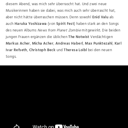
diesem Abend, was mich sehr überrascht hat. Und zwei neue
Musikerinnen haben sie dabei, was mich auch sehr überrascht hat,
aber nicht hätte überraschen müssen. Denn sowohl
Enid Valu
als
auch
Haruka Yoshizawa
(von
Spirit Fest
) haben stark an den Songs
des neuen Albums
News from Planet Zombie
mitgewirkt. Die beiden
jungen Frauen ergänzen die üblichen
The Notwist
Verdächtigen
Markus Acher
,
Micha Acher
,
Andreas Haberl
,
Max Punktezahl
,
Karl
Ivar Refseth
,
Christoph Beck
und
Theresa Loibl
bei den neuen
Songs.