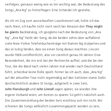
verfolgen, genauso wenig wie es mir wichtig war, die Bedeutung des
Songs „Ana Ng“ zu hinterfragen. Eine Schande! Ich gestehe.
Als ich im Zug zum ausverkauften Luxorkonzert saß, holte ich das
nach. Nein, ich kaufte nicht noch rasch bei Amazon den
They might
be giants
Backkatalog, ich googlete nach der Bedeutung von „Ana
Ng“. „Ana Ng“ heißt der Song, da die beiden Johns über auffallend
viele New Yorker Telefonbucheinträge mit Namen Ng stolperten und
das so lustig fanden, dass sie einen Song daraus machten.
Lincoln
wurde 1988 veröffentlicht, also vor ziemlich genau 30 Jahren. Eine
Besonderheit, die mir erst bei der Recherche auffiel, und die bei der
Tour, die die Band nach vielen Jahren mal wieder nach Deutschland
führt, scheinbar keine Rolle spielt. Ferner las ich auch, dass „Ana Ng“
auf der aktuellen Tour nicht regelmäßig auf den Setlisten stand. Dafür
durchschnittlich andere 33 Songs, aufgeteilt in zwei Sets.
John Flansburgh
und
John Linnell
sagen später, sie würden ihre
eigene Vorband seien, um Kosten zu sparen. So geht’s natürlich auch.
Die Zusammenstellung der beiden Sets erschloss sich mir nicht. Mir
schienen die Songs willkürlich zusammengepackt worden zu sein,