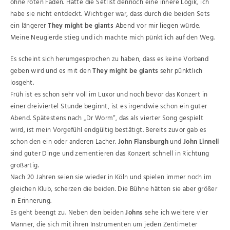
ohne roten Faden. Hatte die Setlist dennoch eine innere Logik, ich
habe sie nicht entdeckt. Wichtiger war, dass durch die beiden Sets
ein längerer
They might be giants
Abend vor mir liegen würde.
Meine Neugierde stieg und ich machte mich pünktlich auf den Weg.
Es scheint sich herumgesprochen zu haben, dass es keine Vorband
geben wird und es mit den
They might be giants
sehr pünktlich
losgeht.
Früh ist es schon sehr voll im Luxor und noch bevor das Konzert in
einer dreiviertel Stunde beginnt, ist es irgendwie schon ein guter
Abend. Spätestens nach „Dr Worm“, das als vierter Song gespielt
wird, ist mein Vorgefühl endgültig bestätigt. Bereits zuvor gab es
schon den ein oder anderen Lacher.
John Flansburgh
und
John Linnell
sind guter Dinge und zementieren das Konzert schnell in Richtung
großartig.
Nach 20 Jahren seien sie wieder in Köln und spielen immer noch im
gleichen Klub, scherzen die beiden. Die Bühne hätten sie aber größer
in Erinnerung.
Es geht beengt zu. Neben den beiden
Johns
sehe ich weitere vier
Männer, die sich mit ihren Instrumenten um jeden Zentimeter