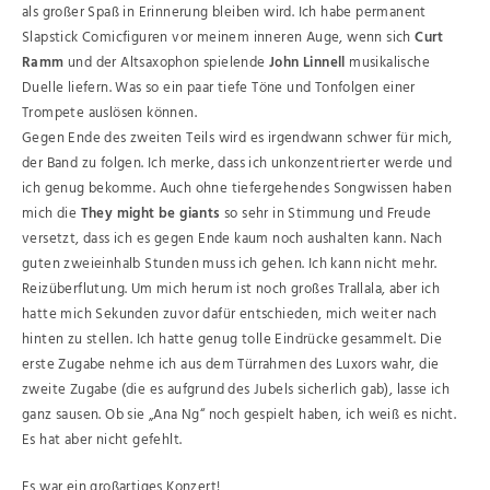
als großer Spaß in Erinnerung bleiben wird. Ich habe permanent
Slapstick Comicfiguren vor meinem inneren Auge, wenn sich
Curt
Ramm
und der Altsaxophon spielende
John Linnell
musikalische
Duelle liefern. Was so ein paar tiefe Töne und Tonfolgen einer
Trompete auslösen können.
Gegen Ende des zweiten Teils wird es irgendwann schwer für mich,
der Band zu folgen. Ich merke, dass ich unkonzentrierter werde und
ich genug bekomme. Auch ohne tiefergehendes Songwissen haben
mich die
They might be giants
so sehr in Stimmung und Freude
versetzt, dass ich es gegen Ende kaum noch aushalten kann. Nach
guten zweieinhalb Stunden muss ich gehen. Ich kann nicht mehr.
Reizüberflutung. Um mich herum ist noch großes Trallala, aber ich
hatte mich Sekunden zuvor dafür entschieden, mich weiter nach
hinten zu stellen. Ich hatte genug tolle Eindrücke gesammelt. Die
erste Zugabe nehme ich aus dem Türrahmen des Luxors wahr, die
zweite Zugabe (die es aufgrund des Jubels sicherlich gab), lasse ich
ganz sausen. Ob sie „Ana Ng“ noch gespielt haben, ich weiß es nicht.
Es hat aber nicht gefehlt.
Es war ein großartiges Konzert!