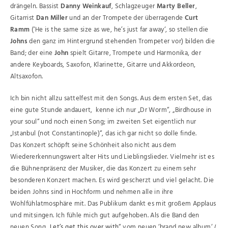
drängeln. Bassist
Danny Weinkauf
, Schlagzeuger
Marty Beller
,
Gitarrist
Dan Miller
und an der Trompete der überragende
Curt
Ramm
(‘He is the same size as we, he’s just far away‘, so stellen die
Johns
den ganz im Hintergrund stehenden Trompeter vor) bilden die
Band; der eine
John
spielt Gitarre, Trompete und Harmonika, der
andere Keyboards, Saxofon, Klarinette, Gitarre und Akkordeon,
Altsaxofon.
Ich bin nicht allzu sattelfest mit den Songs. Aus dem ersten Set, das
eine gute Stunde andauert, kenne ich nur „Dr Worm“, „Birdhouse in
your soul“ und noch einen Song; im zweiten Set eigentlich nur
„Istanbul (not Constantinople)“, das ich gar nicht so dolle finde.
Das Konzert schöpft seine Schönheit also nicht aus dem
Wiedererkennungswert alter Hits und Lieblingslieder. Vielmehr ist es
die Bühnenpräsenz der Musiker, die das Konzert zu einem sehr
besonderen Konzert machen. Es wird gescherzt und viel gelacht. Die
beiden Johns sind in Hochform und nehmen alle in ihre
Wohlfühlatmosphäre mit. Das Publikum dankt es mit großem Applaus
und mitsingen. Ich fühle mich gut aufgehoben. Als die Band den
neuen Song „
Let’s get this over with
“ vom neuen ‘brand new album‘
I