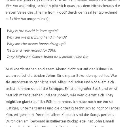
like fun
ankündigt, schallen plötzlich quasi aus dem Nichts heraus die
ersten Verse des „
Theme from Flood
“ durch den Saal (entsprechend
auf
I like fun
umgemünzt):
Why is the world in love again?
Why are we marching hand in hand?
Why are the ocean levels rising up?
It’s brand new record for 2018.
They Might be Giants‘ brand new album: I like fun
Musiknerds stehen an diesem Abend nicht nur auf der Bühne! Da
waren selbst die beiden
Johns
für ein paar Sekunden sprachlos. Was
sie ansonsten so gar nicht sind. Alles und jeden und vor allem sich
selbst nehmen sie auf die Schüppe. Es ist ein großer Spaß und es ist
herrlich mitanzusehen und anzuhören, wie wenig ernst sich
They
might be giants
auf der Bühne nehmen. Ich habe noch nie ein so
lustiges, unterhaltsames und gleichzeitig technisch so hochbrillantes
Konzert gesehen. Denn bei allem Klamauk sind die Songs perfekt.
Durch den am Keyboard installierten Rückspiegel hat
John Linnell