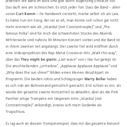
jederzeit die Band im Blick und gibt durch Augenzeig Einsätze vor.
Das läuft wie am Schnürchen. Es sitzt jeder Ton. Dass die Band – allen
voran
Curt Ramm
– ihr Handwerk versteht, merke selbst ich als Laie.
Es käme nun ein Song, der sei so alt, man könne sich schon gar nicht
mehr erinnern wie alt. „Istanbul (not Constantinople)“ und „The
famous Polka“ sind für mich die schwächsten Stücke des Abends.
Mittlerweile sind nahezu 90 Minuten Konzert vorbei und die Band ist
in ihrem zweiten Set angelangt. Der zweite Teil wird eröffnet durch
eine Videoprojektion des Rap-Metal Crossover Hits „Walk this way“,
über das
They might be giants
„Last wave“ von
I like fun
gelegt ist.
Die anschließenden „Letterbox“, „Applause Applause Applause“ und
„Why does the sun shine?“ Bilden einen kleinen Akustikpart im
Programm. Die beiden Johns und Schlagzeuger
Marty Beller
haben
es sich nah am Bühnenrand gemütlich gemacht. Erst schien es mir, als
würde der gesamte zweite Konzertteil so ablaufen, aber als die Pink
Panther artige Trompete mit längerem Intro „Istanbul (not
Constantinople)“ ankündigt, erwies sich mein Gedanke als
Trugschluss.
Es lag auch an diesem Trompetenspiel, dass mir das gesamte Konzert