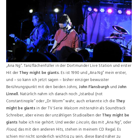
„Ana Ng“. Tanzflächenfüller in der Dortmunder Live Station und erster
Hit der
They might be giants
. Es ist 1990 und „Ana Ng“ mein erster,
und – so kann ich jetzt sagen – bisher einziger bewusster
Berührungspunkt mit den beiden Johns,
John Flansburgh
und
John
Linnell
. Natürlich nahm ich danach noch „Istanbul (not
Constantinople“ oder „Dr Worm“ wahr, auch erkannte ich die
They
might be giants
in der TV Serie
Malcom mittendrin
als Soundtrack
Schreiber, aber eines der unzähligen Studioalben der
They might be
giants
habe ich nie gehört. Und weder
Lincoln
, das mit „Ana Ng“, oder
Flood
, das mit den anderen Hits, stehen in meinem CD Regal. Es
schien mir nicht sonderlich wichtig zu sein, diese Band näher zu