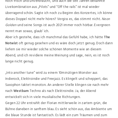
noch frisch und unverbraucht, und auch die seit Jahren bekannte
Livekombination aus „Pilots“ und “Off the rails” ist mal wieder
überragend schön. Sagte ich noch zu Beginn des Konzertes, ich könne
dieses Doppel nicht mehr hören? Vergiss es, das stimmt nicht.
Neon
Golden
und seine Songs ist auch 2021 immer noch hörbar. Evergreen
nennt man sowas, glaub‘ ich.
Aber ich gestehe, dass ich manchmal das Gefühl habe, ich hätte
The
Notwist
oft genug gesehen und es wäre doch jetzt genug. Doch dann
liefern sie mir wieder solche schönen Momente wie an diesem
Abend, und ich revidiere meine Meinung und sage, nein, es ist noch
lange nicht genug.
„Into another tune“ wird zu einem 10minütigen Monster aus
Indierock, Elektroindie und Freejazz. Es klingelt und scheppert, das
Saxophon taktet monoton. An anderer Stelle klingen sie nach mehr
nach
Westbam
Techno als nach Elektroindie. Ja, der Abend
entwickelt sich in viele musikalische Richtungen.
Gegen 22 Uhr erstrahlt der Florian mittlerweile in zartem grün, die
Bühne daneben in sanftem blau. Es sieht schön aus, das Ambiente um
die blaue Stunde ist fantastisch. Es lädt ein zum Träumen und zum