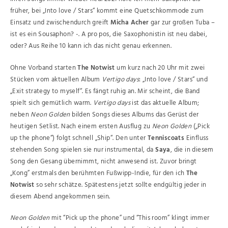
früher, bei „Into love / Stars“ kommt eine Quetschkommode zum
Einsatz und zwischendurch greift
Micha Acher
gar zur großen Tuba –
ist es ein Sousaphon? -. A pro pos, die Saxophonistin ist neu dabei,
oder? Aus Reihe 10 kann ich das nicht genau erkennen.
Ohne Vorband starten
The Notwist
um kurz nach 20 Uhr mit zwei
Stücken vom aktuellen Album
Vertigo days
: „Into love / Stars“ und
„Exit strategy to myself“. Es fängt ruhig an. Mir scheint, die Band
spielt sich gemütlich warm.
Vertigo days
ist das aktuelle Album;
neben
Neon Golden
bilden Songs dieses Albums das Gerüst der
heutigen Setlist. Nach einem ersten Ausflug zu
Neon Golden
(„Pick
up the phone“) folgt schnell „Ship“. Den unter
Tenniscoats
Einfluss
stehenden Song spielen sie nur instrumental, da
Saya
, die in diesem
Song den Gesang übernimmt, nicht anwesend ist. Zuvor bringt
„Kong” erstmals den berühmten Fußwipp-Indie, für den ich
The
Notwist
so sehr schätze. Spätestens jetzt sollte endgültig jeder in
diesem Abend angekommen sein.
Neon Golden
mit “Pick up the phone” und “This room” klingt immer