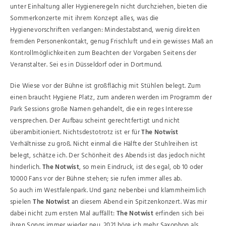
unter Einhaltung aller Hygieneregeln nicht durchziehen, bieten die
Sommerkonzerte mit ihrem Konzept alles, was die
Hygienevorschriften verlangen: Mindestabstand, wenig direkten
fremden Personenkontakt, genug Frischluft und ein gewisses Maß an
Kontrollmöglichkeiten zum Beachten der Vorgaben Seitens der
Veranstalter. Sei es in Düsseldorf oder in Dortmund.
Die Wiese vor der Bühne ist großflächig mit Stühlen belegt. Zum
einen braucht Hygiene Platz, zum anderen werden im Programm der
Park Sessions große Namen gehandelt, die ein reges Interesse
versprechen. Der Aufbau scheint gerechtfertigt und nicht
überambitioniert. Nichtsdestotrotz ist er für
The Notwist
Verhältnisse zu groß. Nicht einmal die Hälfte der Stuhlreihen ist
belegt, schätze ich. Der Schönheit des Abends ist das jedoch nicht
hinderlich.
The Notwist
, so mein Eindruck, ist des egal, ob 10 oder
10000 Fans vor der Bühne stehen; sie rufen immer alles ab.
So auch im Westfalenpark. Und ganz nebenbei und klammheimlich
spielen
The Notwist
an diesem Abend ein Spitzenkonzert. Was mir
dabei nicht zum ersten Mal auffällt:
The Notwist
erfinden sich bei
ihren Songs immer wieder neu. 2021 höre ich mehr Saxophon als