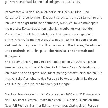
größeren innerstädtischen Parkanlagen Deutschlands.
Im Sommer wird der Park auch gerne als Open Air Kino- und
Konzertort hergenommen. Das geht schon seit einigen Jahren so und
ich kann mich gar nicht mehr erinnern, wann ich im Westfalenpark
mein erstes Konzert gesehen habe. Ich glaube, es war irgendein
Visions Event im letzten Jahrhundert. Woran ich mich genauer
erinnern kann, ist mein erstes Juicy Beats Festival in eben diesem
Park. Auf den Tag genau vor 11 Jahren sah ich
Die Sterne
,
Tocotronic
und
Hundreds
; ein Jahr später
The Notwist
,
The Thermals
und
Bonaparte
.
Seit diesen Jahren (und vielleicht auch sxchon vor 2011, so genau
weiss ich das nicht mehr) finden jährlich Juicy Beats Festivals statt.
Ich jedoch habe es später aber nicht mehr geschafft, hinzufahren. Die
musikalische Ausrichtung des Festivals bewegte sich im Laufe der
Zeit in eine Richtung, die mir weniger zusagte.
Die Park Sessions sind in den Coronajahren 2020 und 2021 sowas wie
der Juicy Beats Festival Ersatz. In diesem Punkt sind Parallelen zum
New Fall Festival Summer Edition erkennbar. Lässt sich ein Festival