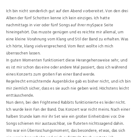
Ich bin nicht sonderlich gut auf den Abend vorbereitet. Von den drei
Alben der fünf Schotten kenne ich kein einziges. Ich hatte
nachmittags in vier oder fünf Songs auf ihrer mySpace Seite
hineingehört. Das musste genügen und es reichte mir allemal, um
eine kleine Vorahnung vom Klang und Stil der Band zu erhalten. Was
ich hörte, klang vielversprechend. Vom Rest wollte ich mich
überraschen lassen.
In guten Momenten funktioniert diese Herangehensweise sehr, und
es ist mir schon das eine oder andere Mal passiert, dass ich während
eines Konzerts zum großen Fan einer Band werde.
Regelrecht ernüchternde Augenblicke gab es bisher nicht, und ich bin
mir ziemlich sicher, dass es sie auch nie geben wird. Höchstens leicht
enttäuschende.
Nun denn, bei den Frightened Rabbits funktionierte es leider nicht.
Ich wurde kein Fan der Band. Das Konzert war nicht meins. Nach einer
halben Stunde kam mir ihr Set wie ein großer Einheitsbrei vor. Die
Songs schienen mir austauschbar, sie fluteten nichtssagend dahin.
Wo war ein Überraschungsmoment, das besondere, etwas, das sich