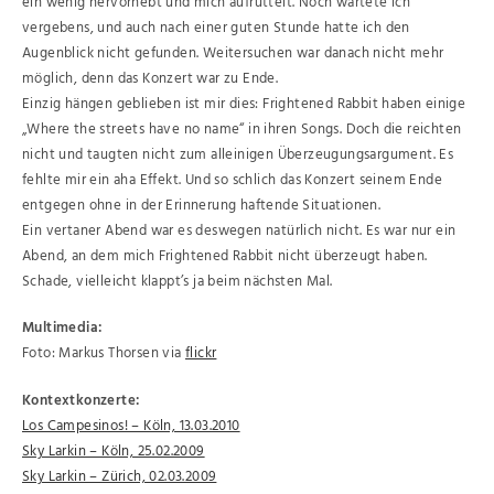
ein wenig hervorhebt und mich aufrüttelt. Noch wartete ich
vergebens, und auch nach einer guten Stunde hatte ich den
Augenblick nicht gefunden. Weitersuchen war danach nicht mehr
möglich, denn das Konzert war zu Ende.
Einzig hängen geblieben ist mir dies: Frightened Rabbit haben einige
„Where the streets have no name“ in ihren Songs. Doch die reichten
nicht und taugten nicht zum alleinigen Überzeugungsargument. Es
fehlte mir ein aha Effekt. Und so schlich das Konzert seinem Ende
entgegen ohne in der Erinnerung haftende Situationen.
Ein vertaner Abend war es deswegen natürlich nicht. Es war nur ein
Abend, an dem mich Frightened Rabbit nicht überzeugt haben.
Schade, vielleicht klappt’s ja beim nächsten Mal.
Multimedia:
Foto: Markus Thorsen via
flickr
Kontextkonzerte:
Los Campesinos! – Köln, 13.03.2010
Sky Larkin – Köln, 25.02.2009
Sky Larkin – Zürich, 02.03.2009