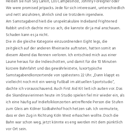
Heißen sie nun Sky Larkin, Los Campesinos!, Johnny Foreigner oder
We were promised jetpacks. Jede für sich interessant, unterschiedlich
und nett anzuhören, ähnlich sind sie trotzdem irgendwie.
Am Samstagabend hieß die unspektakuläre Indieband Frightened
Rabbit und ich dachte mir so: ach, die kannste dir ja mal anschauen.
Schaden kann es ja nicht.
Die in die gleiche Kategorie einzuordnenden Eight legs, die
zeitgleich auf der anderen Rheinseite auftraten, hatten somit an
diesem Abend das Rennen verloren. Ich entschied mich aus einer
Laune heraus für die Indieschotten, und damit für die 10 Minuten
kürzere Bahnfahrt und das gewährleistete, luxortypische
Samstagabendkonzertende von spätestens 22 Uhr. „Dann klappt es
vielleicht noch mit ein wenig Fußball im aktuellen Sportstudio“,
dachte ich vorausschauend. Auch First Aid Kit ließ ich außen vor. Das
die Skandinavierinnen heute im Studio spielen fiel mir wieder ein, als
ich eine häufig auf Indiefolkkonzerten antreffende Person die Stufen
zum Gleis am Kölner Südbahnhof hoch hetzen sah. Ich vermutete,
dass er den Zug in Richtung Köln West erhaschen wollte. Doch die
Bahn war schon weg, jetzt könnte es eng werden mit dem pünktlich
vor Ort sein.