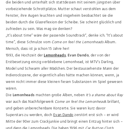
die beiden und unterhält sich stattdessen mit seinem jüngsten über
vorbeiziehende Schrottplätze. Mutter schaut verstohlen aus dem
Fenster, ihre Augen leuchten und insgeheim beobachtet sie die
beiden durch die Glasreflexion der Scheibe. Sie scheint glücklich und
zufrieden zu sein. Was mag sie denken?
„It’s about time“ wäre der passende Soundtrack“, denke ich. “It’s about
time”, diese Schnulze vom
Come on feel the Lemonheads
Album.
Mensch, dass ist ja schon 15 Jahre her!
1993, die Hochzeit der
Lemonheads
.
Evan Dando
, der von der
Erstbesetzung einzig verbliebene Lemonhead, ist MTV’s Darling,
Model und Schwarm aller Mädchen. Der bestaussehenste Mann der
Indierockszene, der eigentlich alles hätte machen können, wenn, ja
wenn nicht immer diese kleinen fiesen Substanzen im Spiel gewesen
wären.
Die
Lemonheads
machten große Alben, neben
It’s a shame about Ray
war auch das Nachfolgewerk
Come on feel the Lemonhead
s brillant,
und geben unberechenbare Konzerte. Sie waren kurz davor
Superstars zu werden, doch
Evan Dando
zerstört erst sich – er wird
Mitte der 90er zum Crackjunkie und bringt einen Entzug hinter sich –
und dann die Lemonheads. Die haben 1996 mit
Car Button Cloth