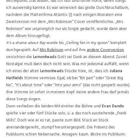
Mittelpunkt. Das Album, das ich rauf und runter hörte, deren Songs
ich auswendig kannte. Es war seinerzeit das große Durchbruchalbum,
nachdem die Plattenfirma Atlantic (!) nach einigen Monaten eine
Zweitversion mit dem „Mrs Robinson“ Cover veröffentlichte. „Mrs
Robinson“ war ursprünglich nur als Single gedacht, wurde dann aber
dem Album hinzugefügt.
It’s a shame about Ray
wurde bis „Ceiling fan in my spoon“ komplett
durchgespielt. Auf
Mrs Robinson
und auf ihre
andere Coverversion
verzichten die
Lemonheads
Gott sei Dank an diesem Abend. Zuviel
Nostalgie muß dann doch nicht sein. Was mir jedesmal auffällt, wenn
ich eines der alten
Lemonheads
Stücke höre, ist, dass ich
Juliana
Hatfields
Stimme vermisse. Egal, ob bei “Bit part” oder “Great Big
No”, “It’s about time” oder “Into your arms” (das nicht gespielt wurde).
Ihre Stimme ist sofort in meinem Kopf. Keine andere Frau darf jemals
diese Songs singen.
Dann verließen die beiden Mitstreiter die Bühne und
Evan Dando
spielte vier oder fünf Stücke solo, u. a. das noch ausstehende „Frank
Mills“. Doch wie er es tat, passte zum Bild. Stück an Stück
aneinandergereiht, stumpf heruntergespielt. Die Präsenz des
Publikums schien Nebensache. Ansagen: kaum. Blicke ins Publikum: