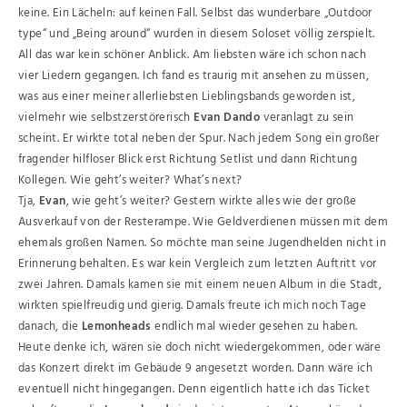
keine. Ein Lächeln: auf keinen Fall. Selbst das wunderbare „Outdoor
type“ und „Being around“ wurden in diesem Soloset völlig zerspielt.
All das war kein schöner Anblick. Am liebsten wäre ich schon nach
vier Liedern gegangen. Ich fand es traurig mit ansehen zu müssen,
was aus einer meiner allerliebsten Lieblingsbands geworden ist,
vielmehr wie selbstzerstörerisch
Evan Dando
veranlagt zu sein
scheint. Er wirkte total neben der Spur. Nach jedem Song ein großer
fragender hilfloser Blick erst Richtung Setlist und dann Richtung
Kollegen. Wie geht’s weiter? What’s next?
Tja,
Evan
, wie geht’s weiter? Gestern wirkte alles wie der große
Ausverkauf von der Resterampe. Wie Geldverdienen müssen mit dem
ehemals großen Namen. So möchte man seine Jugendhelden nicht in
Erinnerung behalten. Es war kein Vergleich zum letzten Auftritt vor
zwei Jahren. Damals kamen sie mit einem neuen Album in die Stadt,
wirkten spielfreudig und gierig. Damals freute ich mich noch Tage
danach, die
Lemonheads
endlich mal wieder gesehen zu haben.
Heute denke ich, wären sie doch nicht wiedergekommen, oder wäre
das Konzert direkt im Gebäude 9 angesetzt worden. Dann wäre ich
eventuell nicht hingegangen. Denn eigentlich hatte ich das Ticket