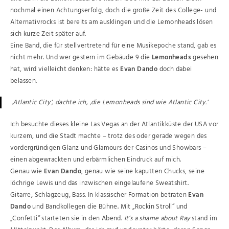
nochmal einen Achtungserfolg, doch die große Zeit des College- und
Alternativrocks ist bereits am ausklingen und die Lemonheads lösen
sich kurze Zeit später auf.
Eine Band, die für stellvertretend für eine Musikepoche stand, gab es
nicht mehr. Und wer gestern im Gebäude 9 die
Lemonheads
gesehen
hat, wird vielleicht denken: hätte es
Evan Dando
doch dabei
belassen.
‚Atlantic City‘, dachte ich, ‚die Lemonheads sind wie Atlantic City.‘
Ich besuchte dieses kleine Las Vegas an der Atlantikküste der USA vor
kurzem, und die Stadt machte – trotz des oder gerade wegen des
vordergründigen Glanz und Glamours der Casinos und Showbars –
einen abgewrackten und erbärmlichen Eindruck auf mich.
Genau wie
Evan Dando
, genau wie seine kaputten Chucks, seine
löchrige Lewis und das inzwischen eingelaufene Sweatshirt.
Gitarre, Schlagzeug, Bass. In klassischer Formation betraten
Evan
Dando
und Bandkollegen die Bühne. Mit „Rockin Stroll“ und
„Confetti“ starteten sie in den Abend.
It’s a shame about Ray
stand im