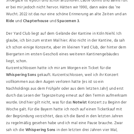
Shoegaze ist episch und schön anzuhören. Laute oohhs und aahhs ruft
er bei mir jedoch nicht hervor. Hätten wir 1990, dann wäre das ‘ne
Wucht. 2022 ist das nur eine schöne Erinnerung an alte Zeiten und an
Ride
und
Chapterhouse
und
Spacemen 3
.
Der Yard Club liegt auf dem Gelände der Kantine in Köln Niehl. Ich
glaube, ich bin zum ersten Mal hier. Also nicht in der Kantine, da sah
ich schon einige Konzerte, aber im kleinen Yard Club, der hinter dem
Biergarten im ersten Geschoß eines weiteren Kantinengebäudes
liegt, schon.
Kurzentschlossen hatte ich mir am Morgen ein Ticket für die
Whispering Sons
gekauft. Kurzentschlossen, weil ich ihr Konzert
vollkommen aus den Augen verloren hatte (es ist so ein
Nachholdings aus dem Frühjahr oder aus dem letzten Jahr) und erst
durch das Lesen der Tageszeitung erneut auf den Termin aufmerksam
wurde. Und hier gilt nicht, was für das
Notwist
Konzert zu Beginn der
Woche galt. Für die Bayern hatte ich noch auf einen Ticketkauf mit
der Begründung verzichtet, dass ich die Band in den letzten Jahren
zu regelmäßig gesehen habe und ich mal eine Pause brauche. Zwar
sah ich die
Whispering Sons
in den letzten drei Jahren vier Mal,