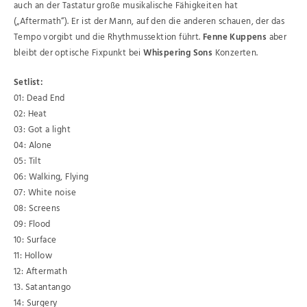
auch an der Tastatur große musikalische Fähigkeiten hat
(„Aftermath“). Er ist der Mann, auf den die anderen schauen, der das
Tempo vorgibt und die Rhythmussektion führt.
Fenne Kuppens
aber
bleibt der optische Fixpunkt bei
Whispering Sons
Konzerten.
Setlist:
01: Dead End
02: Heat
03: Got a light
04: Alone
05: Tilt
06: Walking, Flying
07: White noise
08: Screens
09: Flood
10: Surface
11: Hollow
12: Aftermath
13. Satantango
14: Surgery