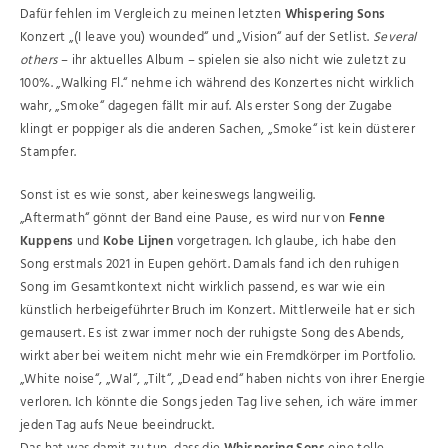
Dafür fehlen im Vergleich zu meinen letzten
Whispering Sons
Konzert „(I leave you) wounded“ und „Vision“ auf der Setlist.
Several
others
– ihr aktuelles Album – spielen sie also nicht wie zuletzt zu
100%. „Walking Fl.“ nehme ich während des Konzertes nicht wirklich
wahr, „Smoke“ dagegen fällt mir auf. Als erster Song der Zugabe
klingt er poppiger als die anderen Sachen, „Smoke“ ist kein düsterer
Stampfer.
Sonst ist es wie sonst, aber keineswegs langweilig.
„Aftermath“ gönnt der Band eine Pause, es wird nur von
Fenne
Kuppens
und
Kobe Lijnen
vorgetragen. Ich glaube, ich habe den
Song erstmals 2021 in Eupen gehört. Damals fand ich den ruhigen
Song im Gesamtkontext nicht wirklich passend, es war wie ein
künstlich herbeigeführter Bruch im Konzert. Mittlerweile hat er sich
gemausert. Es ist zwar immer noch der ruhigste Song des Abends,
wirkt aber bei weitem nicht mehr wie ein Fremdkörper im Portfolio.
„White noise“, „Wal“, „Tilt“, „Dead end“ haben nichts von ihrer Energie
verloren. Ich könnte die Songs jeden Tag live sehen, ich wäre immer
jeden Tag aufs Neue beeindruckt.