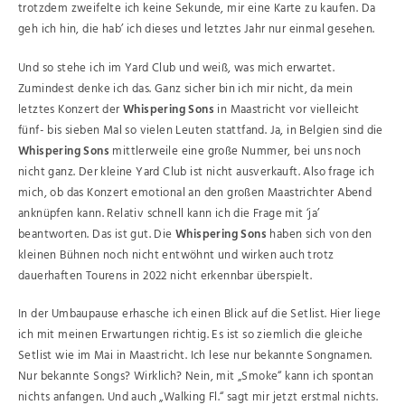
trotzdem zweifelte ich keine Sekunde, mir eine Karte zu kaufen. Da
geh ich hin, die hab’ ich dieses und letztes Jahr nur einmal gesehen.
Und so stehe ich im Yard Club und weiß, was mich erwartet.
Zumindest denke ich das. Ganz sicher bin ich mir nicht, da mein
letztes Konzert der
Whispering Sons
in Maastricht vor vielleicht
fünf- bis sieben Mal so vielen Leuten stattfand. Ja, in Belgien sind die
Whispering Sons
mittlerweile eine große Nummer, bei uns noch
nicht ganz. Der kleine Yard Club ist nicht ausverkauft. Also frage ich
mich, ob das Konzert emotional an den großen Maastrichter Abend
anknüpfen kann. Relativ schnell kann ich die Frage mit ‘ja’
beantworten. Das ist gut. Die
Whispering Sons
haben sich von den
kleinen Bühnen noch nicht entwöhnt und wirken auch trotz
dauerhaften Tourens in 2022 nicht erkennbar überspielt.
In der Umbaupause erhasche ich einen Blick auf die Setlist. Hier liege
ich mit meinen Erwartungen richtig. Es ist so ziemlich die gleiche
Setlist wie im Mai in Maastricht. Ich lese nur bekannte Songnamen.
Nur bekannte Songs? Wirklich? Nein, mit „Smoke“ kann ich spontan
nichts anfangen. Und auch „Walking Fl.“ sagt mir jetzt erstmal nichts.