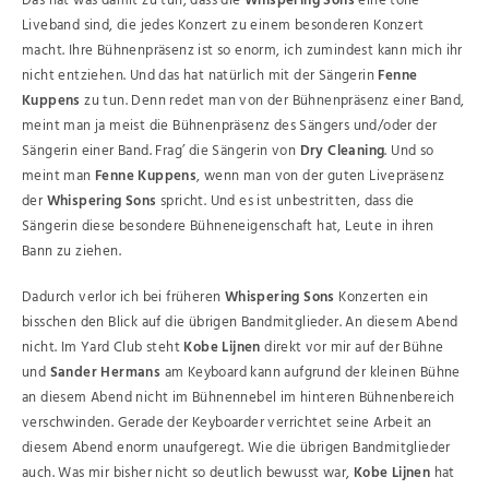
Das hat was damit zu tun, dass die
Whispering Sons
eine tolle
Liveband sind, die jedes Konzert zu einem besonderen Konzert
macht. Ihre Bühnenpräsenz ist so enorm, ich zumindest kann mich ihr
nicht entziehen. Und das hat natürlich mit der Sängerin
Fenne
Kuppens
zu tun. Denn redet man von der Bühnenpräsenz einer Band,
meint man ja meist die Bühnenpräsenz des Sängers und/oder der
Sängerin einer Band. Frag’ die Sängerin von
Dry Cleaning
. Und so
meint man
Fenne Kuppens
, wenn man von der guten Livepräsenz
der
Whispering Sons
spricht. Und es ist unbestritten, dass die
Sängerin diese besondere Bühneneigenschaft hat, Leute in ihren
Bann zu ziehen.
Dadurch verlor ich bei früheren
Whispering Sons
Konzerten ein
bisschen den Blick auf die übrigen Bandmitglieder. An diesem Abend
nicht. Im Yard Club steht
Kobe Lijnen
direkt vor mir auf der Bühne
und
Sander Hermans
am Keyboard kann aufgrund der kleinen Bühne
an diesem Abend nicht im Bühnennebel im hinteren Bühnenbereich
verschwinden. Gerade der Keyboarder verrichtet seine Arbeit an
diesem Abend enorm unaufgeregt. Wie die übrigen Bandmitglieder
auch. Was mir bisher nicht so deutlich bewusst war,
Kobe Lijnen
hat