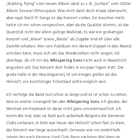
„Walking, flying“ vom neuen Album ideal zu z. B. „Surface“ vom 2021er
Album
Several Others
passt. Was mich dann doch etwas überrascht,
aber egal. Nach 15 Songs ist das Konzert vorbei. Ein bisschen mehr
hatte ich mir schon versprochen, aber da die Qualität stimmt, ist die
Quantität nicht der allein gültige Maßstab. Es war ein großartiges
Konzert und „Alone“ sowie „Waste“ als Zugabe sind eh über alle
Zweifel erhaben. Wer sein Publikum mit diesem Doppel in den Abend
schicken kann, muss sich um das Wiedersehen nicht sorgen. Ich
überlege, ob ich mir die
Whispering Sons
nicht auch in Maastricht
angucken soll. Das Konzert dort findet in ein paar Tagen statt. Die
große Halle in der Muziekgieterij ist um einiges größer als das
Helios37, ein kurzfristiger Ticketkauf sollte möglich sein.
Ich verfolge die Band nun schon so lange und es ist schön zu sehen,
dass es weiter vorangeht bei den
Whispering Sons
. Ich glaube, der
Wechsel am Keyboard ist daran nicht ganz unverantwortlich. Ich
mutmaße mal, dass sie bald auch außerhalb Belgiens die kleineren
Clubs verlassen. In Köln war heuer das Helios37 schon fast zu klein,
das Konzert war lange ausverkauft. Genauso wie vor anderthalb
Jahren der noch kleinere Yard Club. Beim nächsten Mal dann im