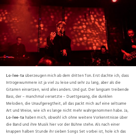
Lo-lee-ta
überzeugen mich ab dem dritten Ton. Erst dachte ich, dass
Introgewummere ist ja viel zu leise und sehr zu lang, aber als die
Gitarren einsetzen, wird alles anders. Und gut. Der langsam treibende
Bass, der – manchmal versetzte – Duettgesang, die dunklen
Melodien, die Unaufgeregtheit, all das packt mich auf eine seltsame
Art und Weise, wie ich es lange nicht mehr wahrgenommen habe. Ja,
Lo-lee-ta
haben mich, obwohl ich ohne weitere Vorkenntnisse über
die Band und ihre Musik hier vor der Bühne stehe. Als nach einer
knappen halben Stunde ihr sieben Songs Set vorbei ist, hole ich das