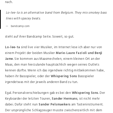
nach.
Lo-lee-ta is an alternative band from Belgium. They mix smokey bass
lines with spacey beats.
bandcamp.com
steht auf ihrer Bandcamp Seite. Soweit, so gut.
Lo-lee-ta
sind live vier Musiker, im Internet lese ich aber nur von
einem Projekt der beiden Musiker
Marie-Laure Fazioli und
Benji
Jame
. Sie kommen aus Maasmechelen, einem kleinen Ort an der
Maas, den man hierzulande hauptsächlich wegen seines Outlets
kennen dürfte. Wenn ich das irgendwie richtig mitbekommen habe,
haben ihr Bassspieler, oder der
Whispering Sons
Bassspieler
irgendetwas mit der jeweils anderen Band zu tun.
Egal. Personalverschiebungen gab es bei den
Whispering Sons
. Der
Keyboarder der letzten Touren,
Sander Hermans
, ist nicht mehr
dabei. Dafür steht nun
Sander Pelsmaekers
am Tasteninstrument.
Der ursprüngliche Schlagzeuger musste zwischenzeitlich mit dem