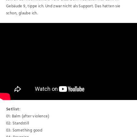
Gebäude 9, tippe ich. Und zwar nicht als Support. Das hatten sie
schon, glaube ich.
Setlist:
01: Balm (after violence)
02: Standstill
03: Something good