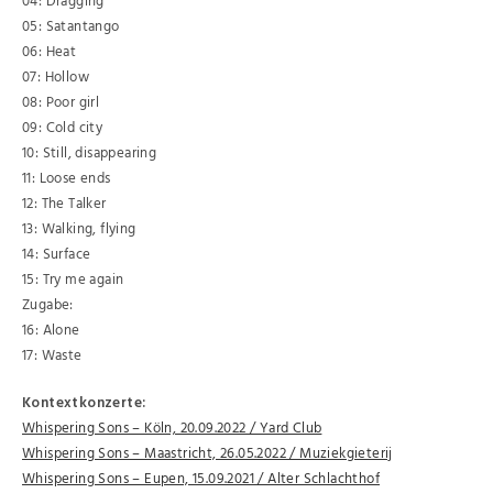
04: Dragging
05: Satantango
06: Heat
07: Hollow
08: Poor girl
09: Cold city
10: Still, disappearing
11: Loose ends
12: The Talker
13: Walking, flying
14: Surface
15: Try me again
Zugabe:
16: Alone
17: Waste
Kontextkonzerte:
Whispering Sons – Köln, 20.09.2022 / Yard Club
Whispering Sons – Maastricht, 26.05.2022 / Muziekgieterij
Whispering Sons – Eupen, 15.09.2021 / Alter Schlachthof