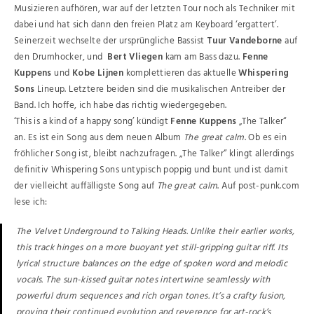
Musizieren aufhören, war auf der letzten Tour noch als Techniker mit
dabei und hat sich dann den freien Platz am Keyboard ‘ergattert’.
Seinerzeit wechselte der ursprüngliche Bassist
Tuur Vandeborne
auf
den Drumhocker, und
Bert Vliegen
kam am Bass dazu.
Fenne
Kuppens
und
Kobe Lijnen
komplettieren das aktuelle
Whispering
Sons
Lineup. Letztere beiden sind die musikalischen Antreiber der
Band. Ich hoffe, ich habe das richtig wiedergegeben.
‘This is a kind of a happy song’ kündigt
Fenne Kuppens
„The Talker“
an. Es ist ein Song aus dem neuen Album
The great calm
. Ob es ein
fröhlicher Song ist, bleibt nachzufragen. „The Talker“ klingt allerdings
definitiv Whispering Sons untypisch poppig und bunt und ist damit
der vielleicht auffälligste Song auf
The great calm
. Auf post-punk.com
lese ich:
The Velvet Underground to Talking Heads. Unlike their earlier works,
this track hinges on a more buoyant yet still-gripping guitar riff. Its
lyrical structure balances on the edge of spoken word and melodic
vocals. The sun-kissed guitar notes intertwine seamlessly with
powerful drum sequences and rich organ tones. It’s a crafty fusion,
proving their continued evolution and reverence for art-rock’s