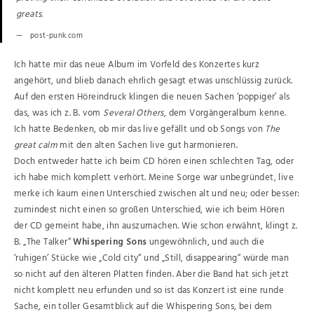
greats.
post-punk.com
Ich hatte mir das neue Album im Vorfeld des Konzertes kurz
angehört, und blieb danach ehrlich gesagt etwas unschlüssig zurück.
Auf den ersten Höreindruck klingen die neuen Sachen ‘poppiger’ als
das, was ich z. B. vom
Several Others
, dem Vorgängeralbum kenne.
Ich hatte Bedenken, ob mir das live gefällt und ob Songs von
The
great calm
mit den alten Sachen live gut harmonieren.
Doch entweder hatte ich beim CD hören einen schlechten Tag, oder
ich habe mich komplett verhört. Meine Sorge war unbegründet, live
merke ich kaum einen Unterschied zwischen alt und neu; oder besser:
zumindest nicht einen so großen Unterschied, wie ich beim Hören
der CD gemeint habe, ihn auszumachen. Wie schon erwähnt, klingt z.
B. „The Talker“
Whispering Sons
ungewöhnlich, und auch die
‘ruhigen’ Stücke wie „Cold city“ und „Still, disappearing“ würde man
so nicht auf den älteren Platten finden. Aber die Band hat sich jetzt
nicht komplett neu erfunden und so ist das Konzert ist eine runde
Sache, ein toller Gesamtblick auf die Whispering Sons, bei dem