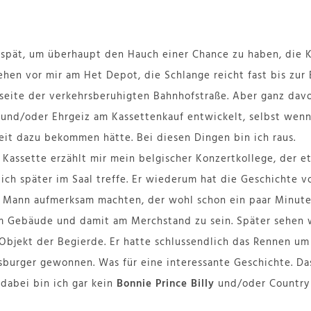
zu spät, um überhaupt den Hauch einer Chance zu haben, die 
tehen vor mir am Het Depot, die Schlange reicht fast bis zu
seite der verkehrsberuhigten Bahnhofstraße. Aber ganz dav
e und/oder Ehrgeiz am Kassettenkauf entwickelt, selbst wenn
it dazu bekommen hätte. Bei diesen Dingen bin ich raus.
 Kassette erzählt mir mein belgischer Konzertkollege, der e
ich später im Saal treffe. Er wiederum hat die Geschichte 
en Mann aufmerksam machten, der wohl schon ein paar Minut
im Gebäude und damit am Merchstand zu sein. Später sehen wi
 Objekt der Begierde. Er hatte schlussendlich das Rennen u
burger gewonnen. Was für eine interessante Geschichte. Das 
 dabei bin ich gar kein
Bonnie Prince Billy
und/oder Country