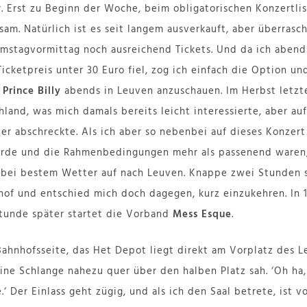
er. Erst zu Beginn der Woche, beim obligatorischen Konzertl
sam. Natürlich ist es seit langem ausverkauft, aber überras
mstagvormittag noch ausreichend Tickets. Und da ich abend
icketpreis unter 30 Euro fiel, zog ich einfach die Option un
Prince Billy
abends in Leuven anzuschauen. Im Herbst letzte
hland, was mich damals bereits leicht interessierte, aber au
der abschreckte. Als ich aber so nebenbei auf dieses Konzer
de und die Rahmenbedingungen mehr als passenend waren, g
 bei bestem Wetter auf nach Leuven. Knappe zwei Stunden s
hof und entschied mich doch dagegen, kurz einzukehren. In 
Stunde später startet die Vorband
Mess Esque
.
Bahnhofsseite, das Het Depot liegt direkt am Vorplatz des 
eine Schlange nahezu quer über den halben Platz sah. ‘Oh ha,
e.‘ Der Einlass geht zügig, und als ich den Saal betrete, ist 