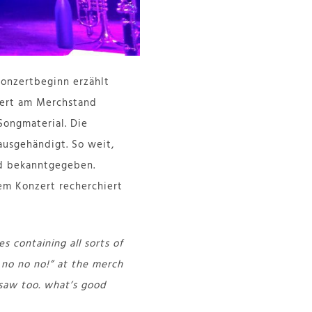
Konzertbeginn erzählt
ert am Merchstand
ongmaterial. Die
ausgehändigt. So weit,
d bekanntgegeben.
em Konzert recherchiert
 containing all sorts of
 no no no!” at the merch
rsaw too. what’s good