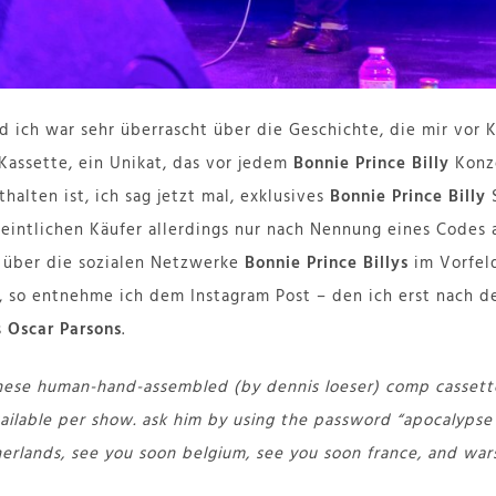
nd ich war sehr überrascht über die Geschichte, die mir vor 
Kassette, ein Unikat, das vor jedem
Bonnie Prince Billy
Konz
thalten ist, ich sag jetzt mal, exklusives
Bonnie Prince Billy
S
intlichen Käufer allerdings nur nach Nennung eines Codes 
d über die sozialen Netzwerke
Bonnie Prince Billys
im Vorfel
t, so entnehme ich dem Instagram Post – den ich erst nach d
s
Oscar Parsons
.
 these human-hand-assembled (by dennis loeser) comp cassettes
ailable per show. ask him by using the password “apocalypse
herlands, see you soon belgium, see you soon france, and wa