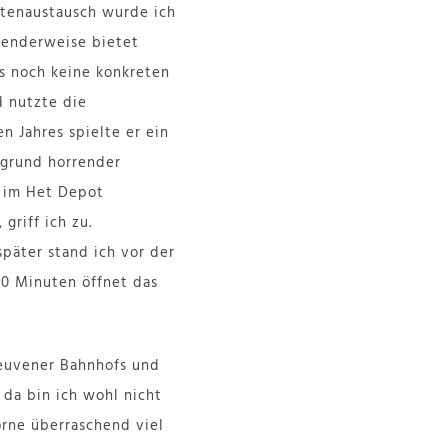
istenaustausch wurde ich
chenderweise bietet
s noch keine konkreten
d nutzte die
n Jahres spielte er ein
fgrund horrender
t im Het Depot
riff ich zu.
päter stand ich vor der
10 Minuten öffnet das
Leuvener Bahnhofs und
 da bin ich wohl nicht
vorne überraschend viel