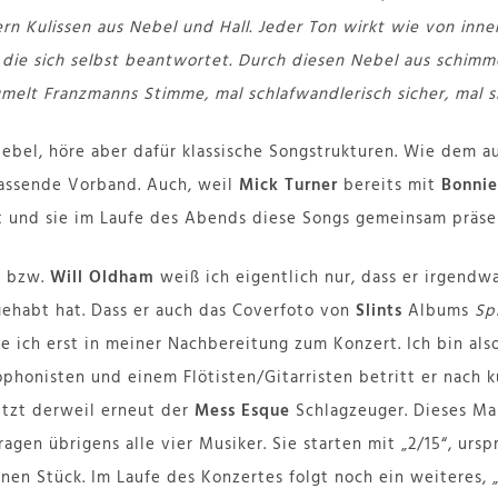
ern Kulissen aus Nebel und Hall. Jeder Ton wirkt wie von inne
 die sich selbst beantwortet. Durch diesen Nebel aus schimm
melt Franzmanns Stimme, mal schlafwandlerisch sicher, mal s
ebel, höre aber dafür klassische Songstrukturen. Wie dem a
passende Vorband. Auch, weil
Mick Turner
bereits mit
Bonnie
 und sie im Laufe des Abends diese Songs gemeinsam präse
y
bzw.
Will Oldham
weiß ich eigentlich nur, dass er irgendw
ehabt hat. Dass er auch das Coverfoto von
Slints
Albums
Sp
se ich erst in meiner Nachbereitung zum Konzert. Ich bin als
honisten und einem Flötisten/Gitarristen betritt er nach 
itzt derweil erneut der
Mess Esque
Schlagzeuger. Dieses Mal
ragen übrigens alle vier Musiker. Sie starten mit „2/15“, ur
nen Stück. Im Laufe des Konzertes folgt noch ein weiteres,