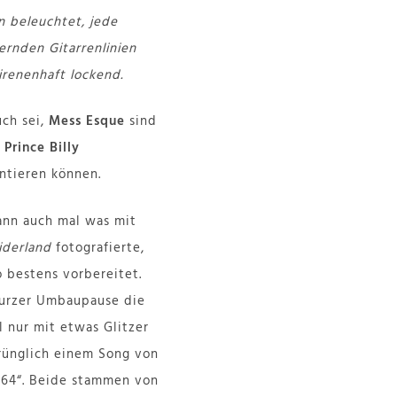
n beleuchtet, jede
ernden Gitarrenlinien
irenenhaft lockend.
uch sei,
Mess Esque
sind
 Prince Billy
ntieren können.
ann auch mal was mit
iderland
fotografierte,
o bestens vorbereitet.
kurzer Umbaupause die
 nur mit etwas Glitzer
sprünglich einem Song von
 „64“. Beide stammen von