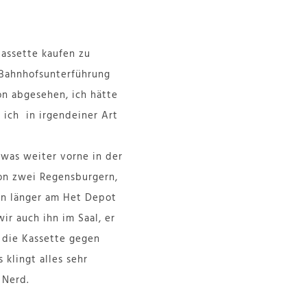
Kassette kaufen zu
r Bahnhofsunterführung
on abgesehen, ich hätte
 ich in irgendeiner Art
twas weiter vorne in der
von zwei Regensburgern,
en länger am Het Depot
r auch ihn im Saal, er
m die Kassette gegen
klingt alles sehr
 Nerd.