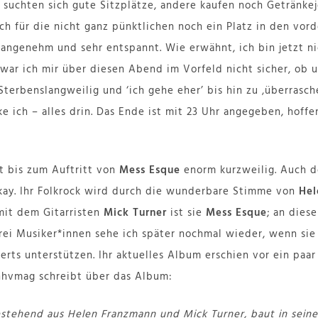
e suchten sich gute Sitzplätze, andere kaufen noch Getränke
ch für die nicht ganz pünktlichen noch ein Platz in den vor
z angenehm und sehr entspannt. Wie erwähnt, ich bin jetzt n
 war ich mir über diesen Abend im Vorfeld nicht sicher, ob u
Sterbenslangweilig und ‘ich gehe eher’ bis hin zu ‚überrasc
ke ich – alles drin. Das Ende ist mit 23 Uhr angegeben, hoffe
it bis zum Auftritt von
Mess Esque
enorm kurzweilig. Auch de
okay. Ihr Folkrock wird durch die wunderbare Stimme von
Hel
it dem Gitarristen
Mick Turner
ist sie
Mess Esque
; an dies
drei Musiker*innen sehe ich später nochmal wieder, wenn sie
rts unterstützen. Ihr aktuelles Album erschien vor ein paar
 hhvmag schreibt über das Album:
estehend aus Helen Franzmann und Mick Turner, baut in sein