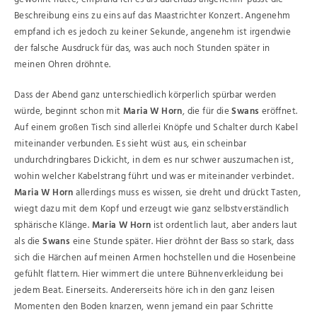
Beschreibung eins zu eins auf das Maastrichter Konzert. Angenehm
empfand ich es jedoch zu keiner Sekunde, angenehm ist irgendwie
der falsche Ausdruck für das, was auch noch Stunden später in
meinen Ohren dröhnte.
Dass der Abend ganz unterschiedlich körperlich spürbar werden
würde, beginnt schon mit
Maria W Horn
, die für die
Swans
eröffnet.
Auf einem großen Tisch sind allerlei Knöpfe und Schalter durch Kabel
miteinander verbunden. Es sieht wüst aus, ein scheinbar
undurchdringbares Dickicht, in dem es nur schwer auszumachen ist,
wohin welcher Kabelstrang führt und was er miteinander verbindet.
Maria W Horn
allerdings muss es wissen, sie dreht und drückt Tasten,
wiegt dazu mit dem Kopf und erzeugt wie ganz selbstverständlich
sphärische Klänge.
Maria W Horn
ist ordentlich laut, aber anders laut
als die
Swans
eine Stunde später. Hier dröhnt der Bass so stark, dass
sich die Härchen auf meinen Armen hochstellen und die Hosenbeine
gefühlt flattern. Hier wimmert die untere Bühnenverkleidung bei
jedem Beat. Einerseits. Andererseits höre ich in den ganz leisen
Momenten den Boden knarzen, wenn jemand ein paar Schritte