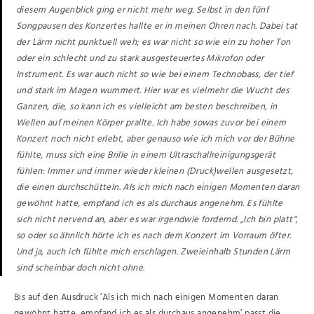
diesem Augenblick ging er nicht mehr weg. Selbst in den fünf
Songpausen des Konzertes hallte er in meinen Ohren nach. Dabei tat
der Lärm nicht punktuell weh; es war nicht so wie ein zu hoher Ton
oder ein schlecht und zu stark ausgesteuertes Mikrofon oder
Instrument. Es war auch nicht so wie bei einem Technobass, der tief
und stark im Magen wummert. Hier war es vielmehr die Wucht des
Ganzen, die, so kann ich es vielleicht am besten beschreiben, in
Wellen auf meinen Körper prallte. Ich habe sowas zuvor bei einem
Konzert noch nicht erlebt, aber genauso wie ich mich vor der Bühne
fühlte, muss sich eine Brille in einem Ultraschallreinigungsgerät
fühlen: Immer und immer wieder kleinen (Druck)wellen ausgesetzt,
die einen durchschütteln. Als ich mich nach einigen Momenten daran
gewöhnt hatte, empfand ich es als durchaus angenehm. Es fühlte
sich nicht nervend an, aber es war irgendwie fordernd. „Ich bin platt“,
so oder so ähnlich hörte ich es nach dem Konzert im Vorraum öfter.
Und ja, auch ich fühlte mich erschlagen. Zweieinhalb Stunden Lärm
sind scheinbar doch nicht ohne.
Bis auf den Ausdruck ‘Als ich mich nach einigen Momenten daran
gewöhnt hatte, empfand ich es als durchaus angenehm’ passt die