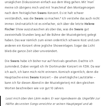
unsäglichen Diskussionen einfach aus dem Weg gehen. Mit ‘man’
meine ich übrigens mich und mit ‘manchmal’ den Montagmorgen
nach dem freitäglichen
Swans
Konzert. Es ist halt schwer
verständlich, was die
Swans
so machen.* Ich verstehe das auch nicht
immer. Und natürlich ist es einfacher, sich über die letzte
Helene
Fischer
Show auszutauschen als über das, was die
Swans
gut
zweieinhalb Stunden lang auf die Bühne der Muziekgieterij gelegt
haben. Das war nämlich zum einen ordentlich schwere Kost und zum
anderen ein Konzert ohne jegliche Showeinlagen. Sogar das Licht
blieb die ganze Zeit über unverändert.
Die
Swans
habe ich bisher nur auf Festivals gesehen. Dachte ich
zumindest. Dabei vergaß ich ihr Dortmunder Konzert im FZW. Da war
ich auch, ich kann mich nicht erinnern. Komisch eigentlich, denn die
Hauptsache eines
Swans
Konzert – die unerträgliche Lautstärke –
kann ich für diesen Abend in der Muziekgieterij mit den gleichen
Worten beschreiben wie vor gut 10 Jahren:
Lasst mich über den Lärm reden. Er war irgendwann da. Ungefähr zur
Hälfte des ersten Songs erreichte er seinen Hauptpegel und ab