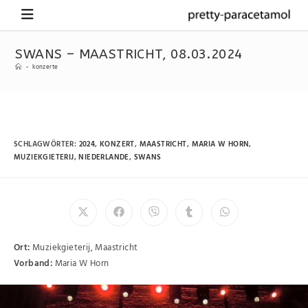
SWANS – MAASTRICHT, 08.03.2024
-
konzerte
SCHLAGWÖRTER
:
2024
,
KONZERT
,
MAASTRICHT
,
MARIA W HORN
,
MUZIEKGIETERIJ
,
NIEDERLANDE
,
SWANS
Ort:
Muziekgieterij, Maastricht
Vorband:
Maria W Horn