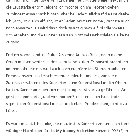
dann für mich irgendwie kein Ende nehmen. Mittlerweile nervt mich
die Lautstärke enorm, eigentlich möchte ich am liebsten gehen.
Zumindest etwas nach hinten. Aber bei jedem Blick auf die Uhr denke
ich: ‚Ach, ist gleich elf Uhr, ist eh’ jeden Moment vorbei, kannste auch
noch abwarten.’ Es wird dann doch zwanzig nach elf, bis die
Swans
sich erheben und die Bühne verlassen. Gott sei Dank spielen sie keine
Zugabe.
Endlich vorbei, endlich Ruhe. Also eine Art von Ruhe, denn meine
Ohren müssen weiterhin den Lärm verarbeiten. Es rauscht ordentlich
im Innenohr und das wird auch noch die nächsten Stunden anhalten.
Bemerkenswert und erschreckend zugleich finde ich, wie viele
Zuschauer während des Konzertes keine Ohrenstöpsel in den Ohren
hatten. Kann man eigentlich nicht bringen, ist viel zu gefährlich. Wie
geht es denen jetzt, und wie morgen? Ich meine, ich habe trotz
super toller Ohrenstöpsel noch stundenlang Problemchen, richtig zu
hören.
Es war irre laut. Ich denke, mein lautestes Konzert ever und damit ein
würdiger Nachfolger für das
My bloody Valentine
Konzert 1992 (?) in