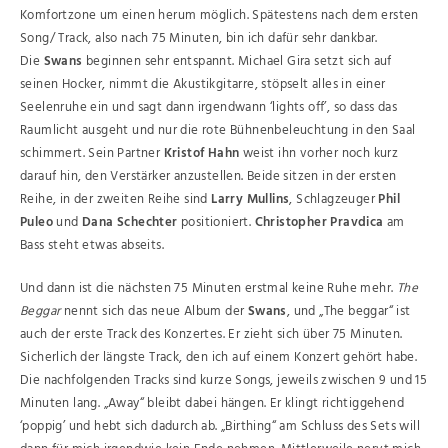
Komfortzone um einen herum möglich. Spätestens nach dem ersten
Song/ Track, also nach 75 Minuten, bin ich dafür sehr dankbar.
Die
Swans
beginnen sehr entspannt. Michael Gira setzt sich auf
seinen Hocker, nimmt die Akustikgitarre, stöpselt alles in einer
Seelenruhe ein und sagt dann irgendwann ‘lights off’, so dass das
Raumlicht ausgeht und nur die rote Bühnenbeleuchtung in den Saal
schimmert. Sein Partner
Kristof Hahn
weist ihn vorher noch kurz
darauf hin, den Verstärker anzustellen. Beide sitzen in der ersten
Reihe, in der zweiten Reihe sind
Larry Mullins
, Schlagzeuger
Phil
Puleo
und
Dana Schechter
positioniert.
Christopher Pravdica
am
Bass steht etwas abseits.
Und dann ist die nächsten 75 Minuten erstmal keine Ruhe mehr.
The
Beggar
nennt sich das neue Album der
Swans
, und „The beggar“ ist
auch der erste Track des Konzertes. Er zieht sich über 75 Minuten.
Sicherlich der längste Track, den ich auf einem Konzert gehört habe.
Die nachfolgenden Tracks sind kurze Songs, jeweils zwischen 9 und 15
Minuten lang. „Away“ bleibt dabei hängen. Er klingt richtiggehend
‘poppig’ und hebt sich dadurch ab. „Birthing“ am Schluss des Sets will