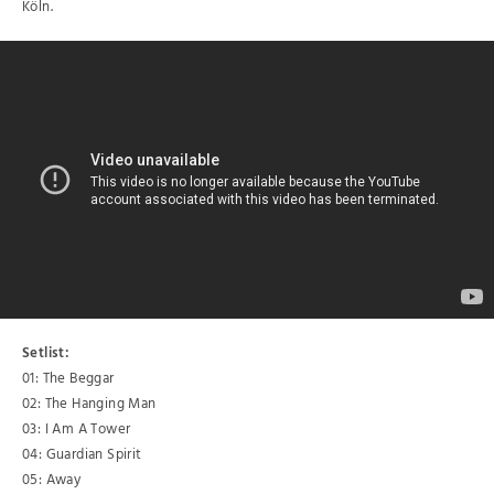
Köln.
Setlist:
01: The Beggar
02: The Hanging Man
03: I Am A Tower
04: Guardian Spirit
05: Away