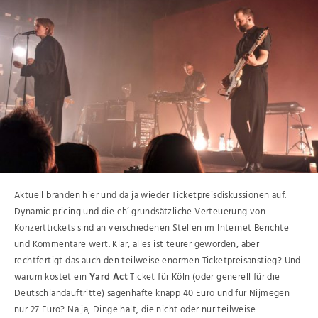
Aktuell branden hier und da ja wieder Ticketpreisdiskussionen auf.
Dynamic pricing und die eh’ grundsätzliche Verteuerung von
Konzerttickets sind an verschiedenen Stellen im Internet Berichte
und Kommentare wert. Klar, alles ist teurer geworden, aber
rechtfertigt das auch den teilweise enormen Ticketpreisanstieg? Und
warum kostet ein
Yard Act
Ticket für Köln (oder generell für die
Deutschlandauftritte) sagenhafte knapp 40 Euro und für Nijmegen
nur 27 Euro? Na ja, Dinge halt, die nicht oder nur teilweise