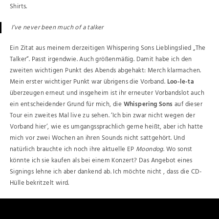
Shirts.
I’ve never been much of a talker
Ein Zitat aus meinem derzeitigen Whispering Sons Lieblingslied „The
Talker“. Passt irgendwie. Auch größenmäßig. Damit habe ich den
zweiten wichtigen Punkt des Abends abgehakt: Merch klarmachen.
Mein erster wichtiger Punkt war übrigens die Vorband.
Loo-le-ta
überzeugen erneut und insgeheim ist ihr erneuter Vorbandslot auch
ein entscheidender Grund für mich, die
Whispering Sons
auf dieser
Tour ein zweites Mal live zu sehen. ‘Ich bin zwar nicht wegen der
Vorband hier’, wie es umgangssprachlich gerne heißt, aber ich hatte
mich vor zwei Wochen an ihren Sounds nicht sattgehört. Und
natürlich brauchte ich noch ihre aktuelle EP
Moondog
. Wo sonst
könnte ich sie kaufen als bei einem Konzert? Das Angebot eines
Signings lehne ich aber dankend ab. Ich möchte nicht , dass die CD-
Hülle bekritzelt wird.