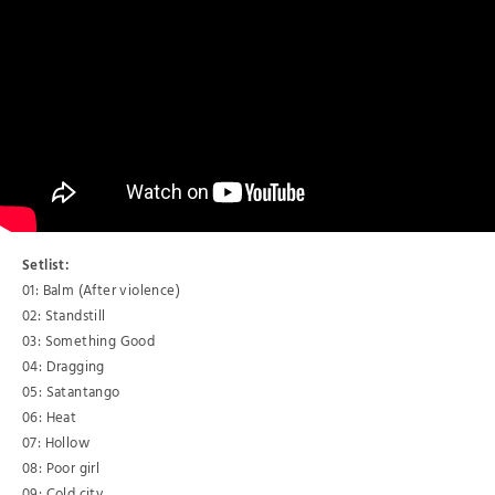
Setlist:
01: Balm (After violence)
02: Standstill
03: Something Good
04: Dragging
05: Satantango
06: Heat
07: Hollow
08: Poor girl
09: Cold city