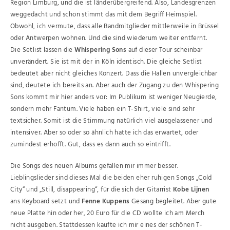
Region Limburg, und die ist länderübergreifend. Also, Landesgrenzen
weggedacht und schon stimmt das mit dem Begriff Heimspiel.
Obwohl, ich vermute, dass alle Bandmitglieder mittlerweile in Brüssel
oder Antwerpen wohnen. Und die sind wiederum weiter entfernt.
Die Setlist lassen die
Whispering Sons
auf dieser Tour scheinbar
unverändert. Sie ist mit der in Köln identisch. Die gleiche Setlist
bedeutet aber nicht gleiches Konzert. Dass die Hallen unvergleichbar
sind, deutete ich bereits an. Aber auch der Zugang zu den Whispering
Sons kommt mir hier anders vor: Im Publikum ist weniger Neugierde,
sondern mehr Fantum. Viele haben ein T-Shirt, viele sind sehr
textsicher. Somit ist die Stimmung natürlich viel ausgelassener und
intensiver. Aber so oder so ähnlich hatte ich das erwartet, oder
zumindest erhofft. Gut, dass es dann auch so eintrifft.
Die Songs des neuen Albums gefallen mir immer besser.
Lieblingslieder sind dieses Mal die beiden eher ruhigen Songs „Cold
City“ und „Still, disappearing“, für die sich der Gitarrist
Kobe Lijnen
ans Keyboard setzt und
Fenne Kuppens
Gesang begleitet. Aber gute
neue Platte hin oder her, 20 Euro für die CD wollte ich am Merch
nicht ausgeben. Stattdessen kaufte ich mir eines der schönen T-