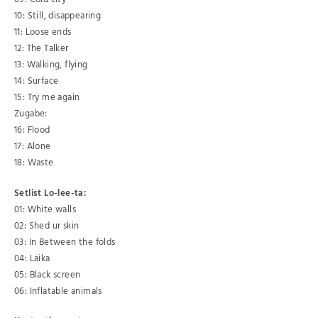
10: Still, disappearing
11: Loose ends
12: The Talker
13: Walking, flying
14: Surface
15: Try me again
Zugabe:
16: Flood
17: Alone
18: Waste
Setlist Lo-lee-ta:
01: White walls
02: Shed ur skin
03: In Between the folds
04: Laika
05: Black screen
06: Inflatable animals