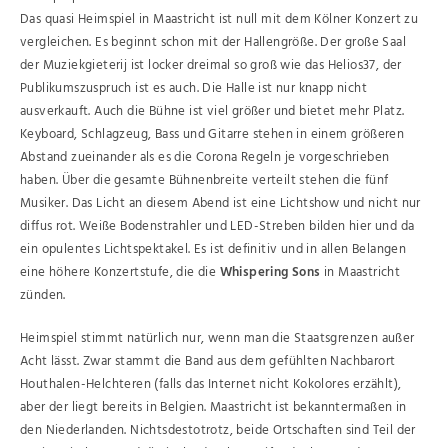
Das quasi Heimspiel in Maastricht ist null mit dem Kölner Konzert zu
vergleichen. Es beginnt schon mit der Hallengröße. Der große Saal
der Muziekgieterij ist locker dreimal so groß wie das Helios37, der
Publikumszuspruch ist es auch. Die Halle ist nur knapp nicht
ausverkauft. Auch die Bühne ist viel größer und bietet mehr Platz.
Keyboard, Schlagzeug, Bass und Gitarre stehen in einem größeren
Abstand zueinander als es die Corona Regeln je vorgeschrieben
haben. Über die gesamte Bühnenbreite verteilt stehen die fünf
Musiker. Das Licht an diesem Abend ist eine Lichtshow und nicht nur
diffus rot. Weiße Bodenstrahler und LED-Streben bilden hier und da
ein opulentes Lichtspektakel. Es ist definitiv und in allen Belangen
eine höhere Konzertstufe, die die
Whispering Sons
in Maastricht
zünden.
Heimspiel stimmt natürlich nur, wenn man die Staatsgrenzen außer
Acht lässt. Zwar stammt die Band aus dem gefühlten Nachbarort
Houthalen-Helchteren (falls das Internet nicht Kokolores erzählt),
aber der liegt bereits in Belgien. Maastricht ist bekanntermaßen in
den Niederlanden. Nichtsdestotrotz, beide Ortschaften sind Teil der