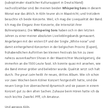
(suboptimaler staatlicher Kultursupport in Deutschland)
nachvollziehbar sind. Bei meinen beiden
Whispering Sons
in diesem
Monat war das ählich. In Köln teurer als in Maastricht; und trotzdem
besuchte ich beide Konzerte. Weil, ich mag die Livequalität der Band.
Ich mag die Eleganz ihrer Konzerte, die Intensität ihrer
Bühnenpräsenz. Die
Whispering Sons
haben sich in den letzten
Jahren zu einer meiner absoluten Livelieblingsbands gemausert.
Angefangen mit der ersten EP und der Single „White noise“ und
damit einhergehend Konzerten in der belgischen Provinz (Eupen),
frühabendlichen Auftritten bei kleinen Festivals bis hin zu zwei
nahezu ausverkauften Shows in der Maastrichter Muziekgieterij, die
immerhin an die 1500 Leute fasst. Ich konnte quasi mit ansehen, wie
die Band immer größer und beliebter wurde. Qualität setzt sich halt
durch.
The great calm
heißt ihr neues, drittes Album. Wie ich schon
vor zwei Wochen beim Kölner Konzert festgestellt hatte, sind die
neuen Songs live überraschend dynamisch und sie passen in einem
Konzert gut zu den alten Sachen. Zuhause beim Hören hatte ich da
noch leichte Zweifel. Pfff, ich Amateur.
Und apropos Köln.