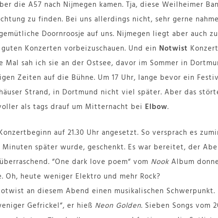
er die A57 nach Nijmegen kamen. Tja, diese Weilheimer Ban
htung zu finden. Bei uns allerdings nicht, sehr gerne nahm
emütliche Doornroosje auf uns. Nijmegen liegt aber auch zu
i guten Konzerten vorbeizuschauen. Und ein
Notwist
Konzert 
te Mal sah ich sie an der Ostsee, davor im Sommer in Dortm
igen Zeiten auf die Bühne. Um 17 Uhr, lange bevor ein Festiva
häuser Strand, in Dortmund nicht viel später. Aber das stör
voller als tags drauf um Mitternacht bei
Elbow
.
Konzertbeginn auf 21.30 Uhr angesetzt. So versprach es zum
0 Minuten später wurde, geschenkt. Es war bereitet, der Ab
überraschend. “One dark love poem“ vom
Nook
Album donner
. Oh, heute weniger Elektro und mehr Rock?
Notwist an diesem Abend einen musikalischen Schwerpunkt. 
eniger Gefrickel“, er hieß
Neon Golden
. Sieben Songs vom 2