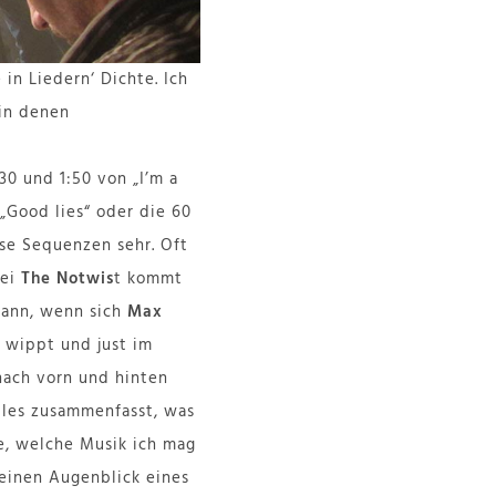
in Liedern‘ Dichte. Ich
 in denen
30 und 1:50 von „I’m a
„Good lies“ oder die 60
se Sequenzen sehr. Oft
Bei
The Notwis
t kommt
dann, wenn sich
Max
l wippt und just im
ach vorn und hinten
alles zusammenfasst, was
e, welche Musik ich mag
 einen Augenblick eines