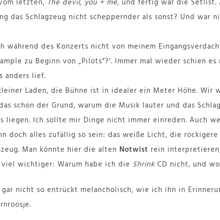
 vom letzten,
The devil, you + me
, und fertig war die Setlist
ang das Schlagzeug nicht scheppernder als sonst? Und war n
ch während des Konzerts nicht von meinem Eingangsverdacht
ample zu Beginn von „Pilots“?‘. Immer mal wieder schien es 
 anders lief.
kleiner Laden, die Bühne ist in idealer ein Meter Höhe. Wir 
 das schon der Grund, warum die Musik lauter und das Schl
es liegen. Ich sollte mir Dinge nicht immer einreden. Auch w
 doch alles zufällig so sein: das weiße Licht, die rockigere
zeug. Man könnte hier die alten
Notwist
rein interpretieren
 viel wichtiger: Warum habe ich die
Shrink
CD nicht, und wo
gar nicht so entrückt melancholisch, wie ich ihn in Erinneru
nroosje.