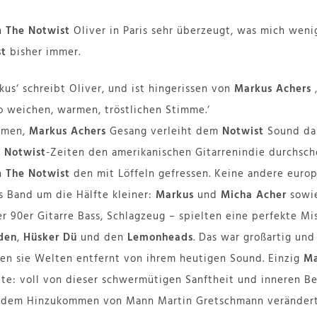
n
The Notwist
Oliver in Paris sehr überzeugt, was mich weni
st
bisher immer.
kus‘ schreibt Oliver, und ist hingerissen von
Markus Achers
‚
so weichen, warmen, tröstlichen Stimme.‘
mmen,
Markus Achers
Gesang verleiht dem
Notwist
Sound das
n
Notwist
-Zeiten den amerikanischen Gitarrenindie durchsch
en
The Notwist
den mit Löffeln gefressen. Keine andere europ
s Band um die Hälfte kleiner:
Markus
und
Micha Acher
sowi
r 90er Gitarre Bass, Schlagzeug – spielten eine perfekte M
den
,
Hüsker Dü
und den
Lemonheads
. Das war großartig und
ren sie Welten entfernt von ihrem heutigen Sound. Einzig
Ma
te: voll von dieser schwermütigen Sanftheit und inneren Beh
it dem Hinzukommen von Mann Martin Gretschmann verändert