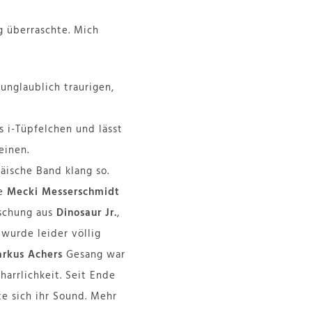
g überraschte. Mich
unglaublich traurigen,
 i-Tüpfelchen und lässt
einen.
äische Band klang so.
e
Mecki Messerschmidt
ischung aus
Dinosaur Jr.
,
 wurde leider völlig
rkus Achers
Gesang war
arrlichkeit. Seit Ende
e sich ihr Sound. Mehr