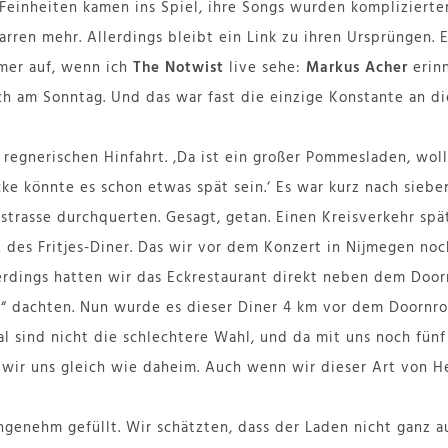
Feinheiten kamen ins Spiel, ihre Songs wurden komplizierte
rren mehr. Allerdings bleibt ein Link zu ihren Ursprüngen. E
mmer auf, wenn ich
The Notwist
live sehe:
Markus Acher
erinn
ch am Sonntag. Und das war fast die einzige Konstante an 
regnerischen Hinfahrt. ‚Da ist ein großer Pommesladen, woll
ke könnte es schon etwas spät sein.‘ Es war kurz nach sieben
strasse durchquerten. Gesagt, getan. Einen Kreisverkehr spä
z des Fritjes-Diner. Das wir vor dem Konzert in Nijmegen no
lerdings hatten wir das Eckrestaurant direkt neben dem Doorn
“ dachten. Nun wurde es dieser Diner 4 km vor dem Doornroos
 sind nicht die schlechtere Wahl, und da mit uns noch fünf 
 wir uns gleich wie daheim. Auch wenn wir dieser Art von H
ngenehm gefüllt. Wir schätzten, dass der Laden nicht ganz a