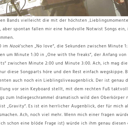
len Bands vielleicht die mit der höchsten ‚Lieblingsmomente 
, aber spontan fallen mir eine handvolle Notwist Songs ein,
ommen.
50 im
Nook
’schen „No love“, die Sekunden zwischen Minute 1:
en um Minute 1:30 in „One with the freaks“, der Anfang von 
s“ zwischen Minute 2:00 und Minute 3:00. Ach, ich mag die
h nur diese Songparts höre und den Rest einfach wegskippe. 
nten auch noch ein Lieblingsliveaugenblick. Der ist genau 
llung vor sein Keyboard stellt, mit dem rechten Fuß taktvol
gs zum Indiegeschrammel dramatisch wild den Oberkörper n
st „Gravity“. Es ist ein herrlicher Augenblick, der für mich 
smachen. Ach, noch viel mehr. Wenn mich einer fragen würd
ch schon eine blöde Frage ist) würde ich ihm genau diesen