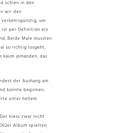
d schien in den
en wir den
 verkehrsgünstig, um
ist per Definition ein
und. Beide Male mussten
l so richtig losgeht,
te kaum jemanden, das
indest der Aushang am
end konnte beginnen.
te unter hellem
Der hiess zwar nicht
002er Album spielten