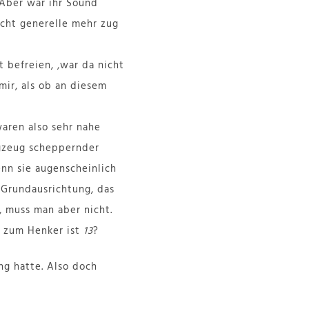
. Aber war ihr Sound
icht generelle mehr zug
 befreien, ‚war da nicht
mir, als ob an diesem
waren also sehr nahe
agzeug scheppernder
enn sie augenscheinlich
 Grundausrichtung, das
, muss man aber nicht.
 zum Henker ist
13
?
ng hatte. Also doch