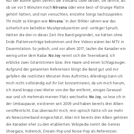
Auf der Bühne spielt bereits die Vorband. Oder besser, sie lärmte, als
ob sie vor 5 Minuten noch
Nirvana
oder eine best-of Grunge Platte
gehört hätten, und nun versuchten, einzelne Songs nachzuspielen.
‘Ihr müßt so klingen wie
Nirvana
.‘ In den 1990er Jahren war das
sicherlich ein beliebter Musikproduzenten und -verleger Spruch.
Hätten die drei in dieser Zeit ihre Band gegründet, sie hätten ohne
Ende Plattenverträge bekommen und ihre Videos wären bei MTV in
Dauerrotation. So jedoch, und vor allem 2017, laufen die Kanadier ein
wenig unter dem Radar.
No Joy
nennt sich die Teenieband, ich
erblicke zwei Gitarristinnen bzw. ihre Haare und einen Schlagzeuger.
Aufgrund der genannten Referenzen klingt die Band gut und mir
gefallen die restlichen Minuten ihres Auftrittes. Allerdings kann ich
mich nicht vollständig auf ihr Set konzentrieren, da um mich herum,
ich stand knapp zwei Meter von der Bar entfernt, einiges Gewusel
war und ich mehrmals meinen Platz wechselte.
No Joy
, so lese ich in
der Umbaupause, existieren seit 2009 und haben bereits drei Alben
veröffentlicht. Das überrascht mich, rein optisch hätte ich sie mehr
als Newcomerband eingeschätzt. Aber mit bereits drei Alben gehören
die Kanadier eher zu den etablierten. Wikipedia nennt die Genres
Shoegaze, Indierock, Dream-Pop und Noise-Pop als Referenzen.