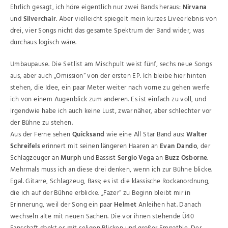
Ehrlich gesagt, ich höre eigentlich nur zwei Bands heraus:
Nirvana
und
Silverchair
. Aber vielleicht spiegelt mein kurzes Liveerlebnis von
drei, vier Songs nicht das gesamte Spektrum der Band wider, was
durchaus logisch wäre.
Umbaupause. Die Setlist am Mischpult weist fünf, sechs neue Songs
aus, aber auch „Omission“ von der ersten EP. Ich bleibe hier hinten
stehen, die Idee, ein paar Meter weiter nach vorne zu gehen werfe
ich von einem Augenblick zum anderen. Es ist einfach zu voll, und
irgendwie habe ich auch keine Lust, zwar näher, aber schlechter vor
der Bühne zu stehen.
Aus der Ferne sehen
Quicksand
wie eine All Star Band aus:
Walter
Schreifels
erinnert mit seinen längeren Haaren an
Evan Dando
, der
Schlagzeuger an
Murph
und Bassist
Sergio Vega
an
Buzz Osborne
.
Mehrmals muss ich an diese drei denken, wenn ich zur Bühne blicke.
Egal. Gitarre, Schlagzeug, Bass; es ist die klassische Rockanordnung,
die ich auf der Bühne erblicke. „Fazer“ zu Beginn bleibt mir in
Erinnerung, weil der Song ein paar
Helmet
Anleihen hat. Danach
wechseln alte mit neuen Sachen. Die vor ihnen stehende Ü40