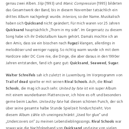
genau zwei Alben.
Slip
(1993) und
Manic Compression
(1995) bildeten
das Gesamtwerk der Band, bis in diesem November tatsächlich ein
drittes Album nachgelegt wurde.
Interiors
, so der Name. Musikalisch
haben sich
Quicksand
nicht geändert. Für mich waren vor 25 Jahren
Quicksand
hauptsächlich „Thorn in my side“. Im Gegensatz zu diesem
Song habe ich ihr Debütalbum kaum gehört. Damals mochte ich an
den Amis, dass sie ein bisschen nach
Fugazi
klangen, allerdings in
melodiöser und weniger ruppig. So richtig warm wurde ich mit dem
Hardcore oder DC Core nie, die Dinge, die aber daraus in den 1990er
Jahren entstanden, fand ich ganz gut:
Quicksand
,
Seaweed
,
Sugar
.
Walter Schreifels
sah ich zuletzt in Luxemburg. Im Vorprogramm von
Trail of dead
spielte er mit seinen
Rival Schools
. Ach, die
Rival
Schools
, die mag ich auch sehr.
United by fate
ist ein super Album
mit einem wunderbaren Plattencover, ich höre es oft und besonders
gerne beim Laufen.
United by fate
hat diesen schönen Punch, der sich
über seine gesamte halbe Stunde Spielzeit hindurchzieht. Von
diesem Album zähle ich uneingeschränkt „Used for glue“ und
„Undercovers on“ zu meinen Lebenslieblingssongs.
Rival Schools
war
sowas wie die Nachfolgeband von
Quicksand
und eine von vielen