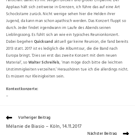
Fanschaft dankt es mit seligen Blicken und großer Empathie. Der
Applaus hält sich zeitweise in Grenzen, ich führe das auf eine Art
Schockstarre zurück. Nicht wenige sehen hier die Helden ihrer
Jugend, da kann man schon apathisch werden. Das Konzert fluppt so
durch. Jeder findet irgendwann im Laufe des Abends seinen
Lieblingssong. Es fühlt sich an wie ein typisches Reunionkonzert.
Dabei begehen
Quicksand
aktuell gar keine Reunion, die fand bereits
2013 statt. 2017 ist es lediglich die Albumtour, die die Band nach
Europa bringt. ‘Dies sei erst das zweite Konzert mit dem neuen
Material‘, so
Walter Schreifels
, ‘man möge doch bitte die leichten
Unstimmigkeiten verzeihen.‘ Heraushören tue ich die allerdings nicht.
Es müssen nur Kleinigkeiten sein.
Kontextkonzerte:
–
Vorheriger Beitrag
Mélanie de Biasio – Köln, 14.11.2017
Nächster Beitrag