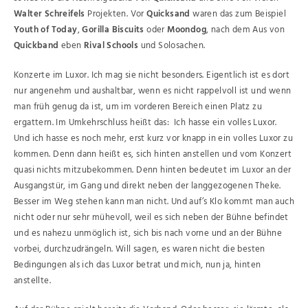
Walter Schreifels
Projekten. Vor
Quicksand
waren das zum Beispiel
Youth of Today
,
Gorilla Biscuits
oder
Moondog
, nach dem Aus von
Quickband
eben
Rival Schools
und Solosachen.
Konzerte im Luxor. Ich mag sie nicht besonders. Eigentlich ist es dort
nur angenehm und aushaltbar, wenn es nicht rappelvoll ist und wenn
man früh genug da ist, um im vorderen Bereich einen Platz zu
ergattern. Im Umkehrschluss heißt das: Ich hasse ein volles Luxor.
Und ich hasse es noch mehr, erst kurz vor knapp in ein volles Luxor zu
kommen. Denn dann heißt es, sich hinten anstellen und vom Konzert
quasi nichts mitzubekommen. Denn hinten bedeutet im Luxor an der
Ausgangstür, im Gang und direkt neben der langgezogenen Theke.
Besser im Weg stehen kann man nicht. Und auf’s Klo kommt man auch
nicht oder nur sehr mühevoll, weil es sich neben der Bühne befindet
und es nahezu unmöglich ist, sich bis nach vorne und an der Bühne
vorbei, durchzudrängeln. Will sagen, es waren nicht die besten
Bedingungen als ich das Luxor betrat und mich, nun ja, hinten
anstellte.