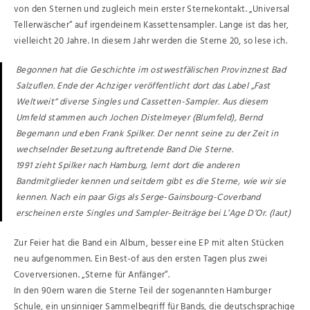
von den Sternen und zugleich mein erster Sternekontakt. „Universal
Tellerwäscher“ auf irgendeinem Kassettensampler. Lange ist das her,
vielleicht 20 Jahre. In diesem Jahr werden die Sterne 20, so lese ich.
Begonnen hat die Geschichte im ostwestfälischen Provinznest Bad
Salzuflen. Ende der Achziger veröffentlicht dort das Label „Fast
Weltweit“ diverse Singles und Cassetten-Sampler. Aus diesem
Umfeld stammen auch Jochen Distelmeyer (Blumfeld), Bernd
Begemann und eben Frank Spilker. Der nennt seine zu der Zeit in
wechselnder Besetzung auftretende Band Die Sterne.
1991 zieht Spilker nach Hamburg, lernt dort die anderen
Bandmitglieder kennen und seitdem gibt es die Sterne, wie wir sie
kennen. Nach ein paar Gigs als Serge-Gainsbourg-Coverband
erscheinen erste Singles und Sampler-Beiträge bei L’Age D’Or. (laut)
Zur Feier hat die Band ein Album, besser eine EP mit alten Stücken
neu aufgenommen. Ein Best-of aus den ersten Tagen plus zwei
Coverversionen. „Sterne für Anfänger“.
In den 90ern waren die Sterne Teil der sogenannten Hamburger
Schule, ein unsinniger Sammelbegriff für Bands, die deutschsprachige