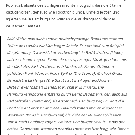
Popmusik abseits des Schlagers machten. Logisch, dass die Sterne
dazugehörten, genauso wie Tocotronic und Blumfeld lebten und
agierten sie in Hamburg und wurden die Aushängeschilder des
deutschen Seattles.
Bald zählte man auch andere deutschsprachige Bands aus anderen
Teilen des Landes zur Hamburger Schule. Es entstand zum Beispiel
die „Hamburg-Ostwestfalen-Verbindung“: In Bad Salzuflen (Lippe)
hatte sich eine eigene Szene deutschsprachiger Musik gebildet, aus
der das Label Fast Weltweit entstanden ist. Zu den Gründern
gehörten Frank Werner, Frank Spilker (Die Sterne), Michael Girke,
Bernadette La Hengst (Die Braut haut ins Auge) und Jochen
Distelmeyer (damals Bienenjäger, später Blumfeld). Die
Hamburgverbindung entstand durch Bernd Begemann, der, auch aus
Bad Salzuflen stammend, als erster nach Hamburg zog um dort die
Band Die Antwort zu gründen. Dadurch traten immer wieder Fast-
Weltweit-Bands in Hamburg auf, bis viele der Musiker schließlich
selbst nach Hamburg zogen. Weitere Hamburger-Schule-Bands der
ersten Generation stammen ebenfalls nicht aus Hamburg, wie Tilman