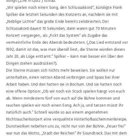
Songs („Life in Quiz“) schlau.
„Wir spielen noch einen Song, den Schlussakkord“, kündigte Frank
Spilker die letzten Sekunden des Konzerts an, nachdem sie mit
„Neblige Lichter“ das große Ende bereits zelebrierten. Der
Schlussakord dauert 10 Sekunden, dann waren gut 70 Minuten
Konzert vergangen., als „Fickt das System“ als Zugabe das
vermeintliche Ende des Abends bedeuteten. („Das Lied entstand vor
1992, damit ist das, was man überall liest, die Sterne würden dieses
Jahr 20, als Lüge enttarnt.“ Spilker – kann man besser ein Über den
Dingen stehen ausdrücken?).
Die Sterne müssen sich nichts mehr beweisen. Sie wollen nur
unterhalten, einen netten Abend verbringen und Spass bei ihrer
Arbeit haben. Und den hatten sie in Bochum. Und sie hatten noch
eine offene Option: „Ob wir noch ein Stück spielen hängt von euch
ab. Wenn mindestens fünf von euch auf die Bühne kommen und
rauchen spielen wir noch einen Song. Ach ja, und tanzen müsst ihr
natürlich auch.“ Schnell wurde so aus einem angenehmen
Nichtraucherkonzert eine verqualmte Hinterhofkaschemmenkneipe.
Dunstwolken nebelten uns zu, nicht nur von der Bühne. „Feuer frei“
war nun das Motto, „Stadt der Reichen“ ihr Soundtrack. Das mit dem