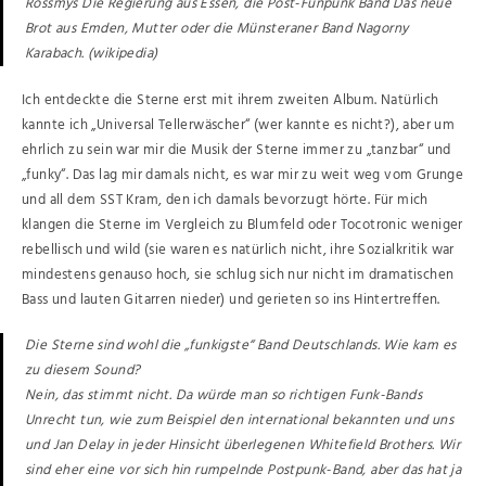
Rossmys Die Regierung aus Essen, die Post-Funpunk Band Das neue
Brot aus Emden, Mutter oder die Münsteraner Band Nagorny
Karabach. (wikipedia)
Ich entdeckte die Sterne erst mit ihrem zweiten Album. Natürlich
kannte ich „Universal Tellerwäscher“ (wer kannte es nicht?), aber um
ehrlich zu sein war mir die Musik der Sterne immer zu „tanzbar“ und
„funky“. Das lag mir damals nicht, es war mir zu weit weg vom Grunge
und all dem SST Kram, den ich damals bevorzugt hörte. Für mich
klangen die Sterne im Vergleich zu Blumfeld oder Tocotronic weniger
rebellisch und wild (sie waren es natürlich nicht, ihre Sozialkritik war
mindestens genauso hoch, sie schlug sich nur nicht im dramatischen
Bass und lauten Gitarren nieder) und gerieten so ins Hintertreffen.
Die Sterne sind wohl die „funkigste“ Band Deutschlands. Wie kam es
zu diesem Sound?
Nein, das stimmt nicht. Da würde man so richtigen Funk-Bands
Unrecht tun, wie zum Beispiel den international bekannten und uns
und Jan Delay in jeder Hinsicht überlegenen Whitefield Brothers. Wir
sind eher eine vor sich hin rumpelnde Postpunk-Band, aber das hat ja