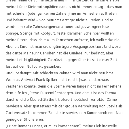
Dieser fehlende Schneidezahn ließ mir lange Zeit keine Ruhe. Hatte
meine Lüner Kieferorthopädien damals nicht immer gesagt, dass man
mit schiefen (oder gar keinen Zähnen) nie im Fernsehen auftreten
und bekannt wird – von berühmt erst gar nicht zu reden. Und so
wurden mir alle Zahnspangenvariationen aufgezwungen: lose
Spange, Spange mit Kopfgurt, feste Klammer. Scheinbar wollten
meine Eltern, dass ich mal im Fernsehen auftrete, ich wollte das nie.
Aber als Kind hat man die ungünstigere Ausgangsposition. Und wozu
das ganze Malheur? Geholfen hat die Quälerei nur bedingt, aber
meine Leichtgläubigkeit Zahnärzten gegenüber ist seit dieser Zeit
fast auf den Nullpunkt gesunken.
Und überhaupt: Mit schlechten Zähnen wird man nicht berühmt!
Wem als Antwort Frank Spilker nicht reicht (was ich durchaus
verstehen könnte, denn die Sterne waren lange nicht im Fernsehen)
dem rufe ich „Steve Buscemi“ entgegen. Und damit ist das Thema
durch und die Überschätztheit kieferorthopädisch korrekter Zähne
bewiesen. Aber spätestens mit der großen Verbreitung von Stevia als
Zuckerersatz bekommen Zahnärzte sowieso ein Kundenproblem. Also
genug der Sticheleien.
„Er hat immer Hunger, er muss immer essen“, meine Lieblingszeile