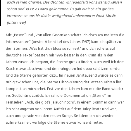
auch seinen Charme. Das dachten wir jedenfalls vor zwanzig Jahren
schon und so ist es dazu gekommen. Es gab einfach ein großes
Interesse an uns bis dahin weitgehend unbekannter Funk-Musik.
(Interview)
Mit „Posen“ und „Von allen Gedanken schätz ich doch am meisten die
Interessanten“ (bester Albentitel des Jahres 1997) kam ich später zu
den Sternen. „Was hat dich bloss so ruiniert“ und „Ich scheiss auf
deutsche Texte“ passten mir 1996 besser in den Kram als in den
Jahren zuvor. Ich begann, die Sterne gut zu finden, auch weil ich dem
Krach etwas abschwor und den ruhigeren Indiepop schätzen lernte.
Und die Sterne gehörten dazu. Im neuen Jahrtausend wurde es dann
ruhig zwischen uns, die Sterne Disco-sierung der letzten Jahren lief
komplett an mir vorbei. Erst vor drei Jahren kam mir die Band wieder
ins Gedächtnis zurück. Ich sah die Dokumentation „Sterne“ im
Fernsehen. „Ach, die gibt’s ja auch noch!“. In einem Sommer dann war
ich sehr angetan von ihrem Auftritt auf dem Juicy Beats und war,
auch und gerade von den neuen Songs. Seitdem bin ich wieder
aufmerksamer, verfolge die Sterne etwas konzentrierter.