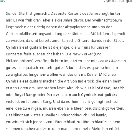
So, der Start ist gemacht. Das erste Konzert des Jahres liegt hinter
mir. Es war früh dran, eher als die Jahre davor. Der Weihnachtsbaum
liegt noch nicht richtig neben der Altpapiertonne um von der
Gartenabfallbeseitungsabteilung der städtischen Müllabfuhr abgeholt
zu werden, da sind bereits amerikanische Gitarrenbands in der Stadt.
Cymbals eat guitars
heißt diejenige, die wir uns für unseren
Konzertauftakt ausgesucht haben. Die New Yorker (und
Philadelphianer) veröffentlichten im letzten Jahr mit
Lenses Alien
ein
gutes, ach quatsch, ein sehr gutes Album, dass es quasi schon ein
zwanghaftes hingehen-wollen war, das uns ins Kölner MTC trieb.
Cymbals eat guitars
machen die Art von Indierock, die einen beim
ersten Hören draußen stehen lässt. Ähnlich wie
Trial of dead
,
Health
oder
Royal Bangs
oder
Parlovr
haben auch
Cymbals eat guitars
viele Ideen für einen Song. Und da es ihnen nicht gelingt, sich auf
eine Idee zu einigen, müssen eben alle Ideen berücksichtigt werden.
Das klingt auf Platte zuweilen undurchdringlich und launig,
entwickelt sich jedoch von Hördurchlauf zu Hördurchlauf zu einem
schönen durcheinander, in dem man immer mehr Melodien erhört.