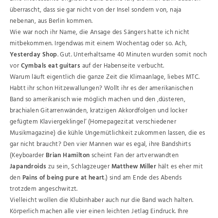
überrascht, dass sie gar nicht von der Insel sondern von, naja
nebenan, aus Berlin kommen.
Wie war noch ihr Name, die Ansage des Sängers hatte ich nicht
mitbekommen. Irgendwas mit einem Wochentag oder so. Ach,
Yesterday Shop
. Gut. Unterhaltsame 40 Minuten wurden somit noch
vor
Cymbals eat guitars
auf der Habenseite verbucht.
Warum läuft eigentlich die ganze Zeit die Klimaanlage, liebes MTC.
Habtt ihr schon Hitzewallungen? Wollt ihr es der amerikanischen
Band so amerikanisch wie möglich machen und den ‚düsteren,
brachialen Gitarrenwänden, kratzigen Akkordfolgen und locker
gefügtem Klaviergeklingel‘ (Homepagezitat verschiedener
Musikmagazine) die kühle Ungemütlichkeit zukommen lassen, die es
gar nicht braucht? Den vier Mannen war es egal, ihre Bandshirts
(Keyboarder
Brian Hamilton
scheint Fan der artverwandten
Japandroids
zu sein, Schlagzeuger
Matthew Miller
hält es eher mit
den
Pains of being pure at heart
.) sind am Ende des Abends
trotzdem angeschwitzt.
Vielleicht wollen die Klubinhaber auch nur die Band wach halten.
Körperlich machen alle vier einen leichten Jetlag Eindruck. Ihre