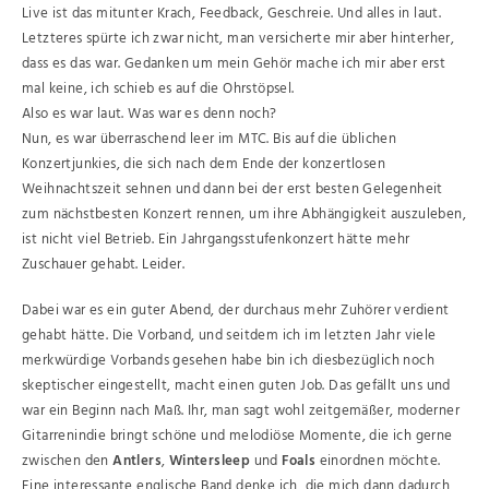
Live ist das mitunter Krach, Feedback, Geschreie. Und alles in laut.
Letzteres spürte ich zwar nicht, man versicherte mir aber hinterher,
dass es das war. Gedanken um mein Gehör mache ich mir aber erst
mal keine, ich schieb es auf die Ohrstöpsel.
Also es war laut. Was war es denn noch?
Nun, es war überraschend leer im MTC. Bis auf die üblichen
Konzertjunkies, die sich nach dem Ende der konzertlosen
Weihnachtszeit sehnen und dann bei der erst besten Gelegenheit
zum nächstbesten Konzert rennen, um ihre Abhängigkeit auszuleben,
ist nicht viel Betrieb. Ein Jahrgangsstufenkonzert hätte mehr
Zuschauer gehabt. Leider.
Dabei war es ein guter Abend, der durchaus mehr Zuhörer verdient
gehabt hätte. Die Vorband, und seitdem ich im letzten Jahr viele
merkwürdige Vorbands gesehen habe bin ich diesbezüglich noch
skeptischer eingestellt, macht einen guten Job. Das gefällt uns und
war ein Beginn nach Maß. Ihr, man sagt wohl zeitgemäßer, moderner
Gitarrenindie bringt schöne und melodiöse Momente, die ich gerne
zwischen den
Antlers
,
Wintersleep
und
Foals
einordnen möchte.
Eine interessante englische Band denke ich, die mich dann dadurch