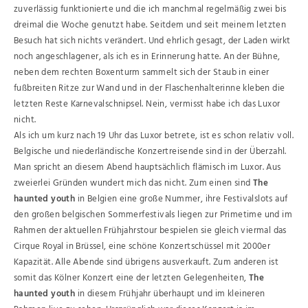
zuverlässig funktionierte und die ich manchmal regelmäßig zwei bis
dreimal die Woche genutzt habe. Seitdem und seit meinem letzten
Besuch hat sich nichts verändert. Und ehrlich gesagt, der Laden wirkt
noch angeschlagener, als ich es in Erinnerung hatte. An der Bühne,
neben dem rechten Boxenturm sammelt sich der Staub in einer
fußbreiten Ritze zur Wand und in der Flaschenhalterinne kleben die
letzten Reste Karnevalschnipsel. Nein, vermisst habe ich das Luxor
nicht.
Als ich um kurz nach 19 Uhr das Luxor betrete, ist es schon relativ voll.
Belgische und niederländische Konzertreisende sind in der Überzahl.
Man spricht an diesem Abend hauptsächlich flämisch im Luxor. Aus
zweierlei Gründen wundert mich das nicht. Zum einen sind
The
haunted youth
in Belgien eine große Nummer, ihre Festivalslots auf
den großen belgischen Sommerfestivals liegen zur Primetime und im
Rahmen der aktuellen Frühjahrstour bespielen sie gleich viermal das
Cirque Royal in Brüssel, eine schöne Konzertschüssel mit 2000er
Kapazität. Alle Abende sind übrigens ausverkauft. Zum anderen ist
somit das Kölner Konzert eine der letzten Gelegenheiten,
The
haunted youth
in diesem Frühjahr überhaupt und im kleineren