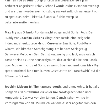
Rahmen live zu sehen. Ursprünglich war dieses Konzert ja im
Artheater angedacht, relativ schnell wurde es ins Luxor hochverlegt
und war dann wieder ziemlich zügig ausverkauft. Ich war eigentlich
zu spät dran beim Ticketkauf, aber auf Ticketswap ist
bekanntermaßen verlass.
Max Fry
aus Orlando Florida macht so gar nicht Surfer Rock. Der
Buddy von
Joachim Liebens
klingt eher so wie eine belgische
Indiebands heutzutage klingt:
Cure
-eske Bassläufe, Post-Punk
Gitarre, ein bisschen Sprechgesang, treibendes Schlagzeug,
Darkwave Melodien. Sein Set ist kurzweilig und laut, musikalisch
passt er eins a zu the haunted youth, da tun sich die beiden Bands,
bzw. Musiker nicht viel. So ist es wenig überraschend, dass
Max Fry
später nochmal für einen kurzen Gastauftritt bei „Deathwish“ auf die
Bühne zurückkehrt.
Joachim Liebens
ist
The haunted youth
, und umgekehrt. Er hat alle
Songs des
Debütalbums
Dawn of the Freak
geschrieben und
komponiert. Das war vor vier Jahren. Damals sahen wir sie im
Vorprogramm von
dEUS
und ich war direkt sehr angetan von den