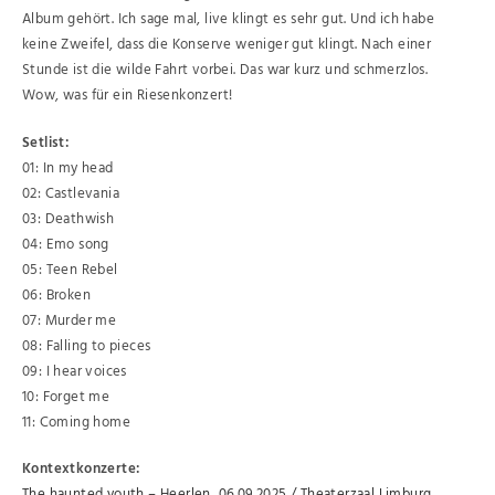
Album gehört. Ich sage mal, live klingt es sehr gut. Und ich habe
keine Zweifel, dass die Konserve weniger gut klingt. Nach einer
Stunde ist die wilde Fahrt vorbei. Das war kurz und schmerzlos.
Wow, was für ein Riesenkonzert!
Setlist:
01: In my head
02: Castlevania
03: Deathwish
04: Emo song
05: Teen Rebel
06: Broken
07: Murder me
08: Falling to pieces
09: I hear voices
10: Forget me
11: Coming home
Kontextkonzerte:
The haunted youth – Heerlen, 06.09.2025 / Theaterzaal Limburg