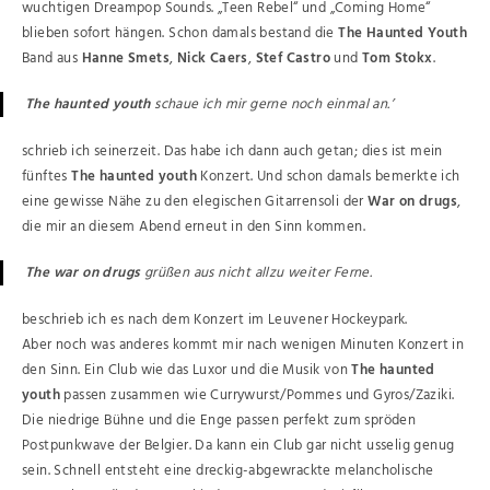
wuchtigen Dreampop Sounds. „Teen Rebel“ und „Coming Home“
blieben sofort hängen. Schon damals bestand die
The Haunted Youth
Band aus
Hanne Smets
,
Nick Caers
,
Stef Castro
und
Tom Stokx
.
The haunted youth
schaue ich mir gerne noch einmal an.’
schrieb ich seinerzeit. Das habe ich dann auch getan; dies ist mein
fünftes
The haunted youth
Konzert. Und schon damals bemerkte ich
eine gewisse Nähe zu den elegischen Gitarrensoli der
War on drugs
,
die mir an diesem Abend erneut in den Sinn kommen.
The war on drugs
grüßen aus nicht allzu weiter Ferne.
beschrieb ich es nach dem Konzert im Leuvener Hockeypark.
Aber noch was anderes kommt mir nach wenigen Minuten Konzert in
den Sinn. Ein Club wie das Luxor und die Musik von
The haunted
youth
passen zusammen wie Currywurst/Pommes und Gyros/Zaziki.
Die niedrige Bühne und die Enge passen perfekt zum spröden
Postpunkwave der Belgier. Da kann ein Club gar nicht usselig genug
sein. Schnell entsteht eine dreckig-abgewrackte melancholische