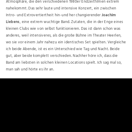
Atmosphäre, die den verschiedenen 1980er Endzeitfilmen extrem
nahekommt. Das sehr laute und intensive Konzert, ein zwischen
Intro- und Extrovertiertheit hin-und her changierender
Joachim
Liebens
, eine extrem wuchtige Band. Zutaten, die in der Enge eines
kleinen Clubs wie von selbst funktionieren. Das ist dann schon was
anderes, weil intensiveres, als die große Bühne im Theater Heerlen,
wo sie vor einem Jahr nahezu ein identisches Set spielten. Vergleiche
ich beide Abende, ist es ein Unterschied wie Tag und Nacht. Beide
gut, aber beide komplett verschieden. Nachher höre ich, dass die
Band am liebsten in solchen kleinen Locations spielt. Ich sag mal so,
man sah und hörte es ihr an.