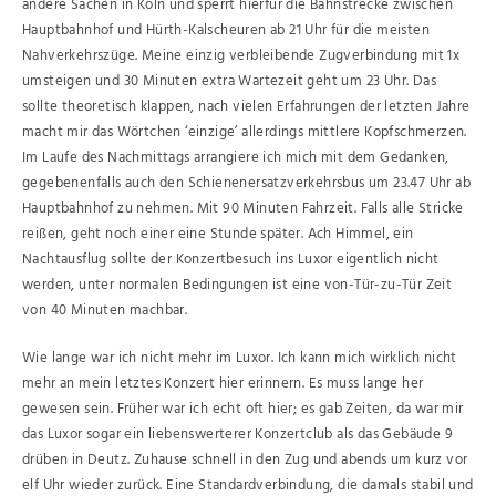
andere Sachen in Köln und sperrt hierfür die Bahnstrecke zwischen
Hauptbahnhof und Hürth-Kalscheuren ab 21 Uhr für die meisten
Nahverkehrszüge. Meine einzig verbleibende Zugverbindung mit 1x
umsteigen und 30 Minuten extra Wartezeit geht um 23 Uhr. Das
sollte theoretisch klappen, nach vielen Erfahrungen der letzten Jahre
macht mir das Wörtchen ‘einzige’ allerdings mittlere Kopfschmerzen.
Im Laufe des Nachmittags arrangiere ich mich mit dem Gedanken,
gegebenenfalls auch den Schienenersatzverkehrsbus um 23.47 Uhr ab
Hauptbahnhof zu nehmen. Mit 90 Minuten Fahrzeit. Falls alle Stricke
reißen, geht noch einer eine Stunde später. Ach Himmel, ein
Nachtausflug sollte der Konzertbesuch ins Luxor eigentlich nicht
werden, unter normalen Bedingungen ist eine von-Tür-zu-Tür Zeit
von 40 Minuten machbar.
Wie lange war ich nicht mehr im Luxor. Ich kann mich wirklich nicht
mehr an mein letztes Konzert hier erinnern. Es muss lange her
gewesen sein. Früher war ich echt oft hier; es gab Zeiten, da war mir
das Luxor sogar ein liebenswerterer Konzertclub als das Gebäude 9
drüben in Deutz. Zuhause schnell in den Zug und abends um kurz vor
elf Uhr wieder zurück. Eine Standardverbindung, die damals stabil und