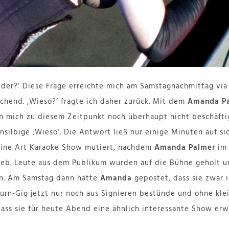
eder?‘ Diese Frage erreichte mich am Samstagnachmittag vi
schend. ‚Wieso?‘ fragte ich daher zurück. Mit dem
Amanda P
ch mich zu diesem Zeitpunkt noch überhaupt nicht beschäftigt
einsilbige ‚Wieso‘. Die Antwort ließ nur einige Minuten auf s
n eine Art Karaoke Show mutiert, nachdem
Amanda Palmer
im 
ieb. Leute aus dem Publikum wurden auf die Bühne geholt u
n. Am Samstag dann hätte
Amanda
gepostet, dass sie zwar i
turn-Gig jetzt nur noch aus Signieren bestünde und ohne kle
s sie für heute Abend eine ähnlich interessante Show erwa