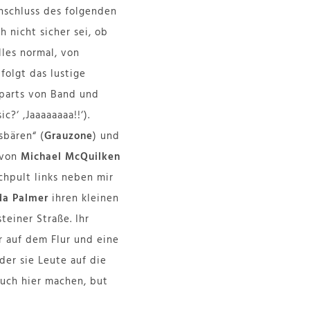
nschluss des folgenden
h nicht sicher sei, ob
les normal, von
folgt das lustige
 parts von Band und
?‘ ‚Jaaaaaaaa!!‘).
sbären“ (
Grauzone
) und
 von
Michael McQuilken
chpult links neben mir
a Palmer
ihren kleinen
teiner Straße. Ihr
 auf dem Flur und eine
der sie Leute auf die
auch hier machen, but