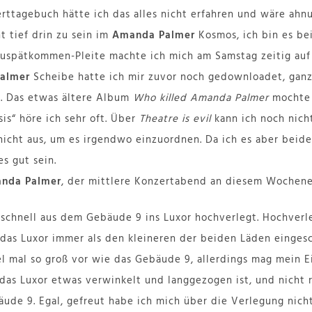
tagebuch hätte ich das alles nicht erfahren und wäre ahnu
t tief drin zu sein im
Amanda Palmer
Kosmos, ich bin es bei
 Zuspätkommen-Pleite machte ich mich am Samstag zeitig au
almer
Scheibe hatte ich mir zuvor noch gedownloadet, ganz
n. Das etwas ältere Album
Who killed Amanda Palmer
mochte 
is“ höre ich sehr oft. Über
Theatre is evil
kann ich noch nich
icht aus, um es irgendwo einzuordnen. Da ich es aber beide
s gut sein.
nda Palmer
, der mittlere Konzertabend an diesem Wochen
schnell aus dem Gebäude 9 ins Luxor hochverlegt. Hochverl
 das Luxor immer als den kleineren der beiden Läden einges
tel mal so groß vor wie das Gebäude 9, allerdings mag mein 
das Luxor etwas verwinkelt und langgezogen ist, und nicht r
äude 9. Egal, gefreut habe ich mich über die Verlegung nich