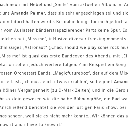
nach neun mit Nebel und „Smile“ vom aktuellen Album. Im A
lt uns
Amanda Palmer
, dass sie sehr angeschlagen sei und sic
bend durchhalten würde. Bis dahin klingt für mich jedoch al
 vom Auslassen bänderstrapazierender Parts keine Spur. Es 
elchen bei „Miss me“, inklusive diverser freezing moments
hmissiges „Astronaut“ (‚Chad, should we play some rock music
Miss me“ ist quasi das erste Bandcover des Abends, mit „Ei
tation sollen jedoch weitere folgen. Zum Beispiel ein Song
ossen Orchester) Bands, „Magicfuturebox“, der auf dem Mis
notiert ist. ‚Ich muss euch etwas erzählen‘, so beginnt
Amand
e Kölner Vergangenheit (zu D-Mark Zeiten) und in die Gerols
r so klein gewesen wie die halbe Bühnengröße, ein Bad war
Anschließend berichtet sie von der lustigen Paris Show, bei 
ongs sangen, weil sie es nicht mehr konnte. ‚Wir können das 
know it and i have to know it.‘