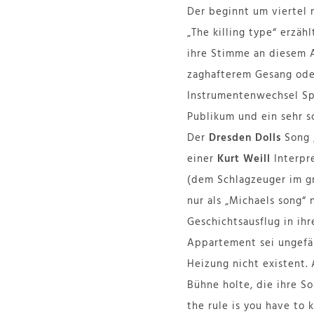
Der beginnt um viertel 
„The killing type“ erzäh
ihre Stimme an diesem A
zaghafterem Gesang oder
Instrumentenwechsel Spi
Publikum und ein sehr sc
Der
Dresden Dolls
Song „
einer
Kurt Weill
Interpre
(dem Schlagzeuger im gr
nur als „Michaels song“ 
Geschichtsausflug in ihr
Appartement sei ungefäh
Heizung nicht existent. 
Bühne holte, die ihre S
the rule is you have to 