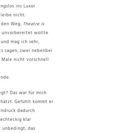
ngslos ins Luxor
leibe nicht.
f den Weg.
Theatre is
 unvorbereitet wollte
und mag ich sehr,
ts sagen, zwei nebenbei
 Male nicht vorschnell
ende.
egt? Das war für mich
chätzt. Gefühlt kommt er
Eindruck dadurch
echteckig klar
t unbedingt, das