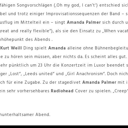
fähigen Songvorschlägen (‚Oh my god, I can’t‘) entschied si
ubel und trotz einiger Improvisationssequenzen der Band – s
usflug im Mittelteil ein – singt
Amanda Palmer
sich durch u
great and really flexible“), als sie den Einsatz zu „When vaca
owhöhepunkt des Abends .
s
Kurt Weill
Ding spielt
Amanda
alleine ohne Bühnenbegleit
 zu hören sein müssen, aber nichts da. Es scheint alles gut.
hr pünktlich um 23 Uhr die Konzertzeit im Luxor beendet s
ger „Lost“, „Leeds united“ und „Girl Anachronism“. Doch nic
ch für eine Zugabe. Zu der stagedivet
Amanda Palmer
mit i
ein sehr vorhersehbares
Radiohead
Cover zu spielen. „Creep
chunterhaltsamer Abend.