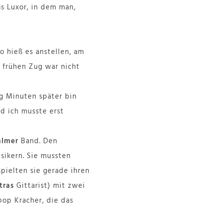
as Luxor, in dem man,
o hieß es anstellen, am
 frühen Zug war nicht
ig Minuten später bin
nd ich musste erst
almer
Band. Den
ikern. Sie mussten
spielten sie gerade ihren
tras
Gittarist) mit zwei
pop Kracher, die das