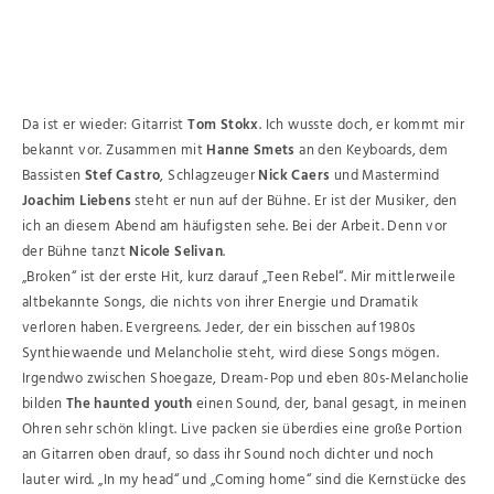
Da ist er wieder: Gitarrist
Tom Stokx
. Ich wusste doch, er kommt mir
bekannt vor. Zusammen mit
Hanne Smets
an den Keyboards, dem
Bassisten
Stef Castro
, Schlagzeuger
Nick Caers
und Mastermind
Joachim Liebens
steht er nun auf der Bühne. Er ist der Musiker, den
ich an diesem Abend am häufigsten sehe. Bei der Arbeit. Denn vor
der Bühne tanzt
Nicole Selivan
.
„Broken“ ist der erste Hit, kurz darauf „Teen Rebel“. Mir mittlerweile
altbekannte Songs, die nichts von ihrer Energie und Dramatik
verloren haben. Evergreens. Jeder, der ein bisschen auf 1980s
Synthiewaende und Melancholie steht, wird diese Songs mögen.
Irgendwo zwischen Shoegaze, Dream-Pop und eben 80s-Melancholie
bilden
The haunted youth
einen Sound, der, banal gesagt, in meinen
Ohren sehr schön klingt. Live packen sie überdies eine große Portion
an Gitarren oben drauf, so dass ihr Sound noch dichter und noch
lauter wird. „In my head“ und „Coming home“ sind die Kernstücke des