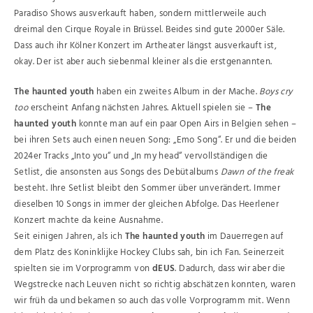
Paradiso Shows ausverkauft haben, sondern mittlerweile auch
dreimal den Cirque Royale in Brüssel. Beides sind gute 2000er Säle.
Dass auch ihr Kölner Konzert im Artheater längst ausverkauft ist,
okay. Der ist aber auch siebenmal kleiner als die erstgenannten.
The haunted youth
haben ein zweites Album in der Mache.
Boys cry
too
erscheint Anfang nächsten Jahres. Aktuell spielen sie –
The
haunted youth
konnte man auf ein paar Open Airs in Belgien sehen –
bei ihren Sets auch einen neuen Song: „Emo Song“. Er und die beiden
2024er Tracks „Into you“ und „In my head“ vervollständigen die
Setlist, die ansonsten aus Songs des Debütalbums
Dawn of the freak
besteht. Ihre Setlist bleibt den Sommer über unverändert. Immer
dieselben 10 Songs in immer der gleichen Abfolge. Das Heerlener
Konzert machte da keine Ausnahme.
Seit einigen Jahren, als ich
The haunted youth
im Dauerregen auf
dem Platz des Koninklijke Hockey Clubs sah, bin ich Fan. Seinerzeit
spielten sie im Vorprogramm von
dEUS
. Dadurch, dass wir aber die
Wegstrecke nach Leuven nicht so richtig abschätzen konnten, waren
wir früh da und bekamen so auch das volle Vorprogramm mit. Wenn