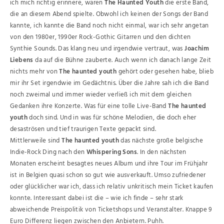
ich mich richtig erinnere, waren
The Haunted Youth
die erste Band,
die an diesem Abend spielte. Obwohl ich keinen der Songs der Band
kannte, ich kannte die Band noch nicht einmal, war ich sehr angetan
von den 1980er, 1990er Rock-Gothic Gitarren und den dichten
Synthie Sounds. Das klang neu und irgendwie vertraut, was
Joachim
Liebens
da auf die Bühne zauberte. Auch wenn ich danach lange Zeit
nichts mehr von
The haunted youth
gehört oder gesehen habe, blieb
mir ihr Set irgendwie im Gedächtnis. Über die Jahre sah ich die Band
noch zweimal und immer wieder verließ ich mit dem gleichen
Gedanken ihre Konzerte. Was für eine tolle Live-Band
The haunted
youth
doch sind. Und in was für schöne Melodien, die doch eher
desaströsen und tief traurigen Texte gepackt sind.
Mittlerweile sind
The haunted youth
das nächste große belgische
Indie-Rock Ding nach den
Whispering Sons
. In den nächsten
Monaten erscheint besagtes neues Album und ihre Tour im Frühjahr
ist in Belgien quasi schon so gut wie ausverkauft. Umso zufriedener
oder glücklicher war ich, dass ich relativ unkritisch mein Ticket kaufen
konnte. Interessant dabei ist die – wie ich finde – sehr stark
abweichende Preispolitik von Ticketshops und Veranstalter. Knappe 9
Euro Differenz liegen zwischen den Anbietern. Puhh.