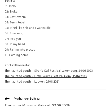
Setlist:
01: Intro
02: Broken
03: Castlevania
04: Teen Rebel
05: I feel like shit and I wanna die
06: Emo song
07: Into you
08: In my head
09: Falling into pieces
10: Coming home
Kontextkonzerte:
The haunted youth – Siren’s Call Festival Luxemburg, 24.06.2023
The haunted youth – Little Waves Festival Genk, 15.04.2023
The haunted youth – Leuven, 21.08.2021
Vorheriger Beitrag
Throwing Muses – Brüssel, 03.09.2025