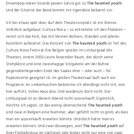
Dreampop-esken Sounds passen Salvia gut zu
The haunted youth
.
Und der Gitarrist der Band kommt mir irgendwie bekannt vor.
Ich bin etwas spät dran. Auf dem Theatervorplatz ist ein kleines
Volksfest aufgebaut. Cultura Nova – so entnehme ich den Plakaten –
nennt sich das Fest, das mit kleinen Bühnen, Ständen und allerlei
Künstlern aufwartet. Das Konzert von
The haunted youth
ist Teil des
Cultura Nova Festival. Die Belgier spielen im Limburgsaal des
Theaters, einem 2000 Leute fassenden Raum, der durch seine
Stehplätze und eine zweietagige Sitzgalerie am der Bühne
gegenüberliegenden Ende des Saales eher – oder auch – für
Popkonzerte geeignet ist. Im großen Theatersaal läuft auch ein
Programm. Im vorbeihuschen bekomme ich allerdings nicht mit, wer
hier auftritt. Volles Haus also. Und wiederum doch nicht. Der
Limburgsaal ist an diesem Abend nicht ausverkauft. Eigentlich,
möchte ich sagen, ist das wenig überraschend.
The haunted youth
sind zwar in Belgien eine Nummer, aber gefühlt nicht so groß, als dass
man ein ausverkauft erwarten könnte. Und doch hätte man es
erwarten können. Und zwar deswegen, weil
The haunted youth
auf
ihrer Frühjahrstour im nächsten Jahr bisher nicht nur eine von zwei