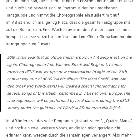
anzumerken. Klar, die Stimme klingt ein bisschen heiser, aber er tanzt
und hüpft und bewegt sich im Rhythmus der ihn umgebenen
Tanzgruppe und nimmt die Choreographie einstudiert mit auf.
Im AB ist endlich mal genug Platz, dass die gesamte Tanzgruppe mit
auf die Bühne kann. Eine Woche zuvor im den Atelier haben sie noch
komplett auf sie verzichten müssen und im Kölner Gloria kam nur die
Kerngruppe zum Einsatz.
2019 is the year that an old partnership born in Antwerp is set on fire
again. Choreographer Ann Van den Broek and Belgium’s famous
rockband dEUS will set up a new collaboration in light of the 20th
anniversary tour of dEUS’ classic album “The Ideal Crash”. Ann Van
den Broek and WArd/waRD will create a special choreography for
several songs of this album, performed in cities all over Europe. The
choreographies will be performed by local dancers during the dEUS
shows, under the guidance of WArd/waRD member Nik Rajšek.
Im AB liefern sie das volle Programm. „Instant street“, „Quatre Mains“,
und noch ein zwei weitere Songs, an die ich mich gerade nicht
erinnern kann, werden durch die Tanzeinlagen verlängert. Also mehr