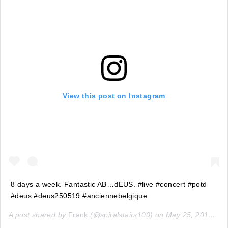
View this post on Instagram
8 days a week. Fantastic AB…dEUS. #live #concert #potd
#deus #deus250519 #anciennebelgique
A post shared by
Frank
(@spiralstairs100) on
May 25, 2019 at 5:10pm PDT