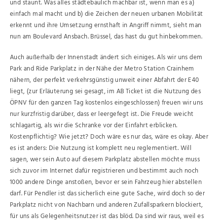
und staunt. Was alles städtebaulich machbar ist, wenn man es a)
einfach mal macht und b) die Zeichen der neuen urbanen Mobilität
erkennt und ihre Umsetzung ernsthaft in Angriff nimmt, sieht man
nun am Boulevard Ansbach. Brüssel, das hast du gut hinbekommen.
Auch außerhalb der Innenstadt ändert sich einiges. Als wir uns dem
Park and Ride Parkplatz in der Nähe der Metro Station Crainhem
nähern, der perfekt verkehrsgünstig unweit einer Abfahrt der E40
liegt, (zur Erläuterung sei gesagt, im AB Ticket ist die Nutzung des
ÖPNV für den ganzen Tag kostenlos eingeschlossen) freuen wir uns
nur kurzfristig darüber, dass er leergefegt ist. Die Freude weicht
schlagartig, als wir die Schranke vor der Einfahrt erblicken.
Kostenpflichtig? Wie jetzt? Doch wäre es nur das, wäre es okay. Aber
es ist anders: Die Nutzung ist komplett neu reglementiert. Will
sagen, wer sein Auto auf diesem Parkplatz abstellen möchte muss
sich zuvor im Internet dafür registrieren und bestimmt auch noch
1000 andere Dinge anstoßen, bevor er sein Fahrzeug hier abstellen
darf. Für Pendler ist das sicherlich eine gute Sache, wird doch so der
Parkplatz nicht von Nachbarn und anderen Zufallsparkern blockiert,
für uns als Gelegenheitsnutzer ist das blöd. Da sind wir raus, weil es