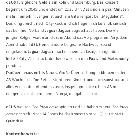
dEUS
fürs gleiche Geld als in Köln und Luxemburg. Das Konzert
beginnt um 20.45 und endet um 22.35 Uhr. Das sind ein paar Minuten
mehr, immerhin. Länger ist auch ein Gitarrenpart bei „Magdalena“.
Das klingt leicht nach City-Rock und ich frage mich kurz, ob sie sich
das bei ihrer Vorband
Jaguar Jaguar
abgeschaut haben. Die vier
jungen Belgier waren an diesem Abend das Vorprogramm. An jedem
Abend haben
dEUS
eine andere belgische Nachwuchsband
eingeladen.
Jaguar Jaguar
machen ziemlich lässige klingenden
Indie-/ City-/Jachtrock, der live zwischen den
Foals
und
Metronomy
pendelt.
Darüber hinaus nichts Neues. Große Überraschungen bleiben in der
AB Woche aus. Die Setlist steht unverändert und auch sonst passiert
alles wie an den Abenden zuvor. Insgeheim hatte ich im AB mit
einigen specials gerechnet. Nun ja, die gab es nicht.
dEUS
wollten
The ideal crash
spielen und sie haben erneut
The ideal
crash
gespielt. Nach 14 Songs ist das Konzert vorbei. Qualität statt
Quantität.
Kontextkonzerte: