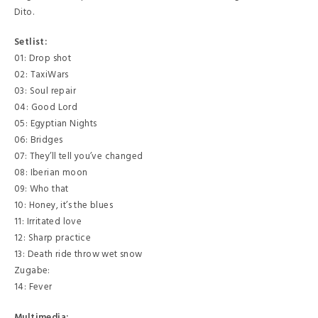
Dito.
Setlist:
01: Drop shot
02: TaxiWars
03: Soul repair
04: Good Lord
05: Egyptian Nights
06: Bridges
07: They’ll tell you’ve changed
08: Iberian moon
09: Who that
10: Honey, it’s the blues
11: Irritated love
12: Sharp practice
13: Death ride throw wet snow
Zugabe:
14: Fever
Multimedia: