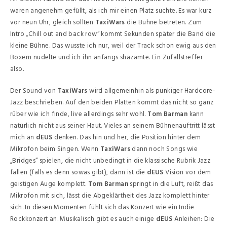
waren angenehm gefüllt, als ich mir einen Platz suchte. Es war kurz
vor neun Uhr, gleich sollten
TaxiWars
die Bühne betreten. Zum
Intro „Chill out and back row“ kommt Sekunden später die Band die
kleine Bühne. Das wusste ich nur, weil der Track schon ewig aus den
Boxern nudelte und ich ihn anfangs shazamte. Ein Zufallstreffer
also.
Der Sound von
TaxiWars
wird allgemeinhin als punkiger Hardcore-
Jazz beschrieben. Auf den beiden Platten kommt das nicht so ganz
rüber wie ich finde, live allerdings sehr wohl.
Tom Barman
kann
natürlich nicht aus seiner Haut. Vieles an seinem Bühnenauftritt lässt
mich an
dEUS
denken. Das hin und her, die Position hinter dem
Mikrofon beim Singen. Wenn
TaxiWars
dann noch Songs wie
„Bridges“ spielen, die nicht unbedingt in die klassische Rubrik Jazz
fallen (falls es denn sowas gibt), dann ist die
dEUS
Vision vor dem
geistigen Auge komplett.
Tom Barman
springt in die Luft, reißt das
Mikrofon mit sich, lässt die Abgeklärtheit des Jazz komplett hinter
sich. In diesen Momenten fühlt sich das Konzert wie ein Indie
Rockkonzert an. Musikalisch gibt es auch einige
dEUS
Anleihen: Die