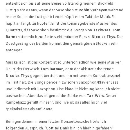
entzieht sich bis auf seine Beine vollständig meinem Blickfeld.
Lustig sieht es aus, wenn der Saxophonist
Robin Verheyen
während
seiner Soli in die Luft geht: Leicht hüpft er im Takt der Musik. Er
hüpft anfängt, zu hüpfen. Er ist der tonanagebende Musiker des
Quartetts, das Saxophon bestimmt die Songs von
TaxiWars
.
Tom
Barman
stimmlich zur Seite steht mitunter Bassist
Nicolas Thys
. Der
Duettgesang der beiden kommt den gemäßigteren Stücken sehr
entgegen.
Musikalisch ist das Konzert ist so unterschiedlich wie seine Musiker.
Da ist der Derwisch
Tom Barman
, dem der akkurat arbeitende
Nicolas Thys
gegenübersteht und ihn mit seinem Kontrabassspiel
im Takt hält. Die Songs pendeln zwischen Saxophon/Klavier Jazz
und Indierock mit Saxophon. Eine klare Stilrichtung kann ich nicht
ausmachen. Aber das ist genau die Stärke von
TaxiWars
. Dieser
Rumpeljazz gefällt mir sehr. Und live ist das alles noch viel
spektakulärer als auf Platte.
Bei irgendeinem meiner letzten Konzertbesuche hörte ich
folgenden Ausspruch: ‘Gott sei Dank bin ich hierhin gefahren.‘