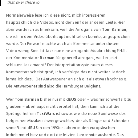
that over there :o
Normalerweise lese ich diese nicht, mich interessieren
hauptsächlich die Videos, nicht der Senf der anderen Leute. Hier
aber wurde ich aufmerksam, weil die Arroganz von
Tom Barman
,
die ich in dem Video überhaupt nicht sehen konnte, angesprochen
wurde. Der Einwurf machte auch als Kommentar unter diesem
Video wenig Sinn. Ist Jazz nun eine arrogante Musikrichtung? Hält
der Kommentator
Barman
für generell arrogant, weil er jetzt
schlauen Jazz macht? Der Interpretationsspielraum dieses
Kommentars scheint groß, ich verfolgte das nicht weiter. Jedoch
lernte ich dazu: Der Antwerpener an sich gilt als etwas hochnäsig.
Die Antwerpener sind also die Hamburger Belgiens.
Wer
Tom Barman
bisher nur mit
dEUS
oder – was mir schwerfällt zu
glauben – überhaupt nicht verortet hat, dem kann ich auf die
Sprünge helfen:
TaxiWars
ist sowas wie die neue Spielwiese des
belgischen Musikerschwergewichtes, der als Sänger und Schreiber
seine Band
dEUS
in den 1990er Jahren in den europäischen
Indiehimmel hiev und dort die letzten Jahrzehnte ausharrte. Das