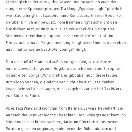
Hibbeligkeit in der Musik, der Gesang und tatsächlich auch der
songinterne Spannungsbogen. Da klingt „Egyptian night“ plötzlich
wie „Bad timing“ mit Saxophon und Kontrabass. Ein irrer Gedanke,
darüber bin ich mir bewusst.
Tom Barman
singt auch nicht den
klassischen Jazz, er singt, nun ja, so wie er bei
dEUS
singt. Der
Stimmenverfremdungsapparat an seinem Mikrofon ist oft im
Einsatz und je nach Programmierung klingt seine Stimme dann eben
auch mal so wie sie bei „Hotel Lounge“ klingt.
Den ollen
dEUS
Kram mal außen vor gelassen, ist das Konzert
enorm abwechslungsreich. Es gibt diese schönen, vom Saxophon
dominierten Songs („Who that“), es gibt aber auch diese lauten
rumpligen Sachen, die mich eben nicht direkt an Jazz denken
lassen. Wie soll ich es sagen, der Jazzgehalt variiert bei
TaxiWars
von Stück zu Stück.
Aber
TaxiWars
sind nicht nur
Tom Barman
. Es wäre frevelhaft, die
anderen drei Musiker nicht zu beachten. Den Schlagzeuger kann ich
leider nur schlecht beobachten,
Antoine Pierre
sitzt aus meiner
Position gesehen ungünstig hinter einer der Bühnenboxen und