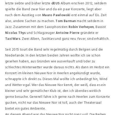
letzte siebte und bisher letzte
dEUS
Album erschien 2012, seitdem
spielte die Band zwar hier und da ein paar Konzerte, liegt aber
nach dem Ausstieg von
Mauro Pawlowski
erst einmal auf Eis. Zeit
also, andere Sachen zu machen.
Tom Barman
macht seitdem in
Jazz. Zusammen mit dem Saxophonisten
Robin Verheyen
, Bassist
Nicolas Thys
und Schlagzeuger
Antoine Pierre
gründete er
TaxiWars
. Zwei Alben,
TaxiWars
und ganz neu
Fever
, sind erhältlich.
Seit 2015 tourt die Band sehr regelmäßig durch Belgien und die
Niederlande. In den letzten beiden Jahren wollte ich sie schon
gesehen haben, aus Gründen wie ausverkauft und/oder zu
schlechtes Winterwetter wurde daraus nichts. Als dann im Herbst ein
Konzert im kleinen Nieuwe Nor in Heerlen angekündigt wurde,
schnappte ich direkt zu. Dieses Mal wollte ich unbedingt hin, Wind
und Wetter egal. Wer das Nieuwe Nor kennt, der weiß, dass es ein
kleiner und sehr gemütlicher Klub ist, den ich überdies wirklich
gerne besuche. Generell fahre ich gerne nach Heerlen zum Konzerte
gucken, nicht nur das Nieuwe Nor ist toll, auch der Theatersaal
bietet ein gutes Ambiente.
An diesem Abend war das Nieuwe Nor nicht ganz voll. Die Reihen