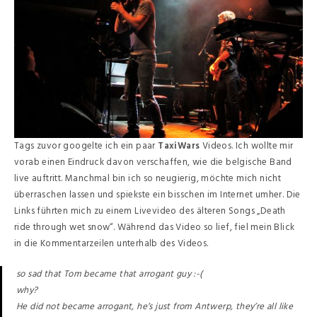
Tags zuvor googelte ich ein paar
TaxiWars
Videos. Ich wollte mir
vorab einen Eindruck davon verschaffen, wie die belgische Band
live auftritt. Manchmal bin ich so neugierig, möchte mich nicht
überraschen lassen und spiekste ein bisschen im Internet umher. Die
Links führten mich zu einem Livevideo des älteren Songs „Death
ride through wet snow“. Während das Video so lief, fiel mein Blick
in die Kommentarzeilen unterhalb des Videos.
so sad that Tom became that arrogant guy :-(
why?
He did not became arrogant, he’s just from Antwerp, they’re all like