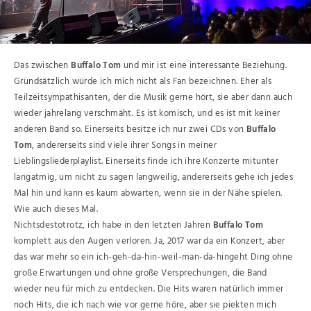
Das zwischen
Buffalo Tom
und mir ist eine interessante Beziehung.
Grundsätzlich würde ich mich nicht als Fan bezeichnen. Eher als
Teilzeitsympathisanten, der die Musik gerne hört, sie aber dann auch
wieder jahrelang verschmäht. Es ist komisch, und es ist mit keiner
anderen Band so. Einerseits besitze ich nur zwei CDs von
Buffalo
Tom
, andererseits sind viele ihrer Songs in meiner
Lieblingsliederplaylist. Einerseits finde ich ihre Konzerte mitunter
langatmig, um nicht zu sagen langweilig, andererseits gehe ich jedes
Mal hin und kann es kaum abwarten, wenn sie in der Nähe spielen.
Wie auch dieses Mal.
Nichtsdestotrotz, ich habe in den letzten Jahren
Buffalo Tom
komplett aus den Augen verloren. Ja, 2017 war da ein Konzert, aber
das war mehr so ein ich-geh-da-hin-weil-man-da-hingeht Ding ohne
große Erwartungen und ohne große Versprechungen, die Band
wieder neu für mich zu entdecken. Die Hits waren natürlich immer
noch Hits, die ich nach wie vor gerne höre, aber sie piekten mich