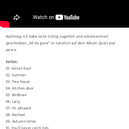
Nachtrag: Ich habe nicht richtig zugehört und unkonzentriert
geschrieben. „All be gone“ ist natürlich auf dem Album
Quiet and
peace
.
Setlist:
01: Velvet Roof
02: Summer
03: Tree house
04: Kitchen door
05: Birdbrain
06: Larry
07: I’m allowed
08: Rachael
09: Autumn letter
10: You’ll never catch him