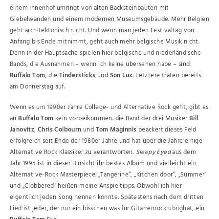
einem Innenhof umringt von alten Backsteinbauten mit
Giebelwänden und einem modernen Museumsgebäude. Mehr Belgien
geht architektonisch nicht. Und wenn man jeden Festivaltag von
Anfang bis Ende mitnimmt, geht auch mehr belgische Musik nicht.
Denn in der Hauptsache spielen hier belgische und niederländische
Bands, die Ausnahmen – wenn ich keine übersehen habe – sind
Buffalo Tom
, die
Tindersticks
und
Son Lux
. Letztere traten bereits
am Donnerstag auf.
Wenn es um 1990er Jahre College- und Alternative Rock geht, gibt es
an
Buffalo Tom
kein vorbeikommen. die Band der drei Musiker
Bill
Janovitz
,
Chris Colbourn
und
Tom Maginnis
beackert dieses Feld
erfolgreich seit Ende der 1980er Jahre und hat über die Jahre einige
Alternative Rock Klassiker zu verantworten.
Sleepy Eyed
aus dem
Jahr 1995 ist in dieser Hinsicht ihr bestes Album und vielleicht ein
Alternative-Rock Masterpiece. „Tangerine“, „Kitchen door“, „Summer“
und „Clobbered“ heißen meine Anspieltipps. Obwohl ich hier
eigentlich jeden Song nennen könnte. Spätestens nach dem dritten
Lied ist jeder, der nur ein bisschen was für Gitarrenrock übrighat, ein