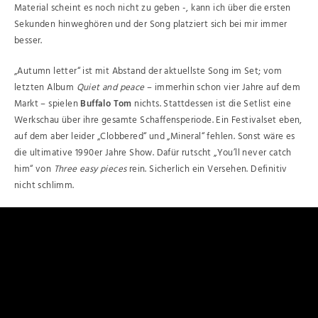
Material scheint es noch nicht zu geben -, kann ich über die ersten
Sekunden hinweghören und der Song platziert sich bei mir immer
besser.
„Autumn letter“ ist mit Abstand der aktuellste Song im Set; vom
letzten Album
Quiet and peace
– immerhin schon vier Jahre auf dem
Markt – spielen
Buffalo Tom
nichts. Stattdessen ist die Setlist eine
Werkschau über ihre gesamte Schaffensperiode. Ein Festivalset eben,
auf dem aber leider „Clobbered“ und „Mineral“ fehlen. Sonst wäre es
die ultimative 1990er Jahre Show. Dafür rutscht „You’ll never catch
him“ von
Three easy pieces
rein. Sicherlich ein Versehen. Definitiv
nicht schlimm.