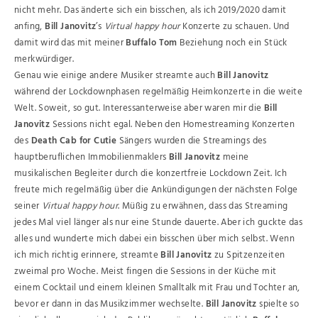
nicht mehr. Das änderte sich ein bisschen, als ich 2019/2020 damit
anfing,
Bill Janovitz
’s
Virtual happy hour
Konzerte zu schauen. Und
damit wird das mit meiner
Buffalo Tom
Beziehung noch ein Stück
merkwürdiger.
Genau wie einige andere Musiker streamte auch
Bill Janovitz
während der Lockdownphasen regelmäßig Heimkonzerte in die weite
Welt. Soweit, so gut. Interessanterweise aber waren mir die
Bill
Janovitz
Sessions nicht egal. Neben den Homestreaming Konzerten
des
Death Cab for Cutie
Sängers wurden die Streamings des
hauptberuflichen Immobilienmaklers
Bill Janovitz
meine
musikalischen Begleiter durch die konzertfreie Lockdown Zeit. Ich
freute mich regelmäßig über die Ankündigungen der nächsten Folge
seiner
Virtual happy hour
. Müßig zu erwähnen, dass das Streaming
jedes Mal viel länger als nur eine Stunde dauerte. Aber ich guckte das
alles und wunderte mich dabei ein bisschen über mich selbst. Wenn
ich mich richtig erinnere, streamte
Bill Janovitz
zu Spitzenzeiten
zweimal pro Woche. Meist fingen die Sessions in der Küche mit
einem Cocktail und einem kleinen Smalltalk mit Frau und Tochter an,
bevor er dann in das Musikzimmer wechselte.
Bill Janovitz
spielte so