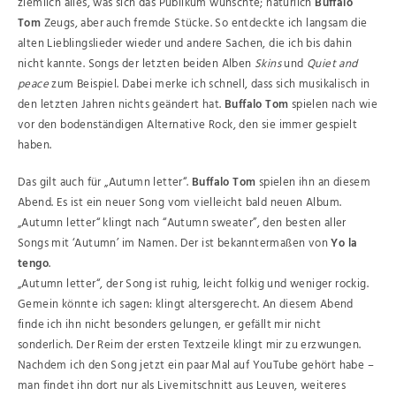
ziemlich alles, was sich das Publikum wünschte; natürlich
Buffalo
Tom
Zeugs, aber auch fremde Stücke. So entdeckte ich langsam die
alten Lieblingslieder wieder und andere Sachen, die ich bis dahin
nicht kannte. Songs der letzten beiden Alben
Skins
und
Quiet and
peace
zum Beispiel. Dabei merke ich schnell, dass sich musikalisch in
den letzten Jahren nichts geändert hat.
Buffalo Tom
spielen nach wie
vor den bodenständigen Alternative Rock, den sie immer gespielt
haben.
Das gilt auch für „Autumn letter“.
Buffalo Tom
spielen ihn an diesem
Abend. Es ist ein neuer Song vom vielleicht bald neuen Album.
„Autumn letter“ klingt nach “Autumn sweater”, den besten aller
Songs mit ‘Autumn’ im Namen. Der ist bekanntermaßen von
Yo la
tengo
.
„Autumn letter“, der Song ist ruhig, leicht folkig und weniger rockig.
Gemein könnte ich sagen: klingt altersgerecht. An diesem Abend
finde ich ihn nicht besonders gelungen, er gefällt mir nicht
sonderlich. Der Reim der ersten Textzeile klingt mir zu erzwungen.
Nachdem ich den Song jetzt ein paar Mal auf YouTube gehört habe –
man findet ihn dort nur als Livemitschnitt aus Leuven, weiteres