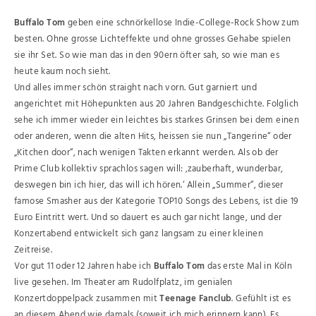
Buffalo Tom
geben eine schnörkellose Indie-College-Rock Show zum
besten. Ohne grosse Lichteffekte und ohne grosses Gehabe spielen
sie ihr Set. So wie man das in den 90ern öfter sah, so wie man es
heute kaum noch sieht.
Und alles immer schön straight nach vorn. Gut garniert und
angerichtet mit Höhepunkten aus 20 Jahren Bandgeschichte. Folglich
sehe ich immer wieder ein leichtes bis starkes Grinsen bei dem einen
oder anderen, wenn die alten Hits, heissen sie nun „Tangerine“ oder
„Kitchen door“, nach wenigen Takten erkannt werden. Als ob der
Prime Club kollektiv sprachlos sagen will: ‚zauberhaft, wunderbar,
deswegen bin ich hier, das will ich hören.‘ Allein „Summer“, dieser
famose Smasher aus der Kategorie TOP10 Songs des Lebens, ist die 19
Euro Eintritt wert. Und so dauert es auch gar nicht lange, und der
Konzertabend entwickelt sich ganz langsam zu einer kleinen
Zeitreise.
Vor gut 11 oder 12 Jahren habe ich
Buffalo Tom
das erste Mal in Köln
live gesehen. Im Theater am Rudolfplatz, im genialen
Konzertdoppelpack zusammen mit
Teenage Fanclub
. Gefühlt ist es
an diesem Abend wie damals (soweit ich mich erinnern kann). Es