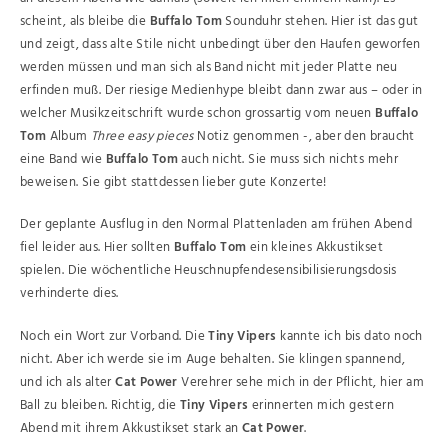
scheint, als bleibe die
Buffalo Tom
Sounduhr stehen. Hier ist das gut
und zeigt, dass alte Stile nicht unbedingt über den Haufen geworfen
werden müssen und man sich als Band nicht mit jeder Platte neu
erfinden muß. Der riesige Medienhype bleibt dann zwar aus – oder in
welcher Musikzeitschrift wurde schon grossartig vom neuen
Buffalo
Tom
Album
Three easy pieces
Notiz genommen -, aber den braucht
eine Band wie
Buffalo Tom
auch nicht. Sie muss sich nichts mehr
beweisen. Sie gibt stattdessen lieber gute Konzerte!
Der geplante Ausflug in den Normal Plattenladen am frühen Abend
fiel leider aus. Hier sollten
Buffalo Tom
ein kleines Akkustikset
spielen. Die wöchentliche Heuschnupfendesensibilisierungsdosis
verhinderte dies.
Noch ein Wort zur Vorband. Die
Tiny Vipers
kannte ich bis dato noch
nicht. Aber ich werde sie im Auge behalten. Sie klingen spannend,
und ich als alter
Cat Power
Verehrer sehe mich in der Pflicht, hier am
Ball zu bleiben. Richtig, die
Tiny Vipers
erinnerten mich gestern
Abend mit ihrem Akkustikset stark an
Cat Power
.