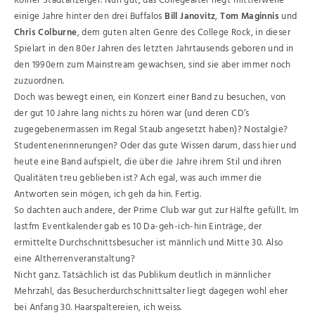
Kölner Stadtanzeiger. Nun gut, das Collegealter liegt mittlerweile
einige Jahre hinter den drei Buffalos
Bill Janovitz
,
Tom Maginnis
und
Chris Colburne
, dem guten alten Genre des College Rock, in dieser
Spielart in den 80er Jahren des letzten Jahrtausends geboren und in
den 1990ern zum Mainstream gewachsen, sind sie aber immer noch
zuzuordnen.
Doch was bewegt einen, ein Konzert einer Band zu besuchen, von
der gut 10 Jahre lang nichts zu hören war (und deren CD’s
zugegebenermassen im Regal Staub angesetzt haben)? Nostalgie?
Studentenerinnerungen? Oder das gute Wissen darum, dass hier und
heute eine Band aufspielt, die über die Jahre ihrem Stil und ihren
Qualitäten treu geblieben ist? Ach egal, was auch immer die
Antworten sein mögen, ich geh da hin. Fertig.
So dachten auch andere, der Prime Club war gut zur Hälfte gefüllt. Im
lastfm Eventkalender gab es 10 Da-geh-ich-hin Einträge, der
ermittelte Durchschnittsbesucher ist männlich und Mitte 30. Also
eine Altherrenveranstaltung?
Nicht ganz. Tatsächlich ist das Publikum deutlich in männlicher
Mehrzahl, das Besucherdurchschnittsalter liegt dagegen wohl eher
bei Anfang 30. Haarspaltereien, ich weiss.