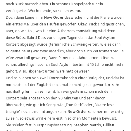
noch
Yuck
nachschieben. Ein schönes Doppelpack für ein
verlängertes Wochenende, so schien es mir.
Doch dann kamen mir
New Order
dazwischen, und die Pläne wurden
ein erstes Mal über den Haufen geworfen. Okay, Yuck sind gestrichen,
aber, oh wie toll, was für eine Altherrenveranstaltung wird denn
diese Brüsselfahrt! Dass vor einigen Tagen dann das Soul Asylum
Konzert abgesagt wurde (terminliche Schwierigkeiten, wie es dann
so gerne heißt) war zwar ärgerlich, aber doch auch verschmerzbar. Es
wäre zwar toll gewesen, Dave Pirner nach Jahren erneut live zu
sehen, allerdings habe ich Soul Asylum bestimmt 15 Jahre nicht mehr
gehört. Also, abgehakt unter: wäre nett gewesen.
Und so blieben von zwei Konzertabenden einer übrig, der, und das ist
mir heute auf der Zugfahrt noch mal so richtig klar geworden, sehr
nachhaltig für mich sein wird. Ich war gestern schon nach dem
Konzert sehr angetan von den 90 Minuten und sehr davon
überrascht, wie gut ich Songs wie „True faith“ oder „Bizarre love
triangle“ noch leise mitsingen kann.
New Order
scheinen mir wichtig
zu sein, so etwas wird einem erst in solchen Momenten bewusst.
Sie spielen fast in Ursprungsbesetzung:
Stephen Morris
,
Gillian