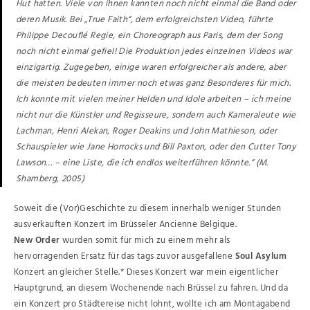
Hut hatten. Viele von ihnen kannten noch nicht einmal die Band oder
deren Musik. Bei „True Faith“, dem erfolgreichsten Video, führte
Philippe Decouflé Regie, ein Choreograph aus Paris, dem der Song
noch nicht einmal gefiel! Die Produktion jedes einzelnen Videos war
einzigartig. Zugegeben, einige waren erfolgreicher als andere, aber
die meisten bedeuten immer noch etwas ganz Besonderes für mich.
Ich konnte mit vielen meiner Helden und Idole arbeiten – ich meine
nicht nur die Künstler und Regisseure, sondern auch Kameraleute wie
Lachman, Henri Alekan, Roger Deakins und John Mathieson, oder
Schauspieler wie Jane Horrocks und Bill Paxton, oder den Cutter Tony
Lawson… – eine Liste, die ich endlos weiterführen könnte.“ (M.
Shamberg, 2005)
Soweit die (Vor)Geschichte zu diesem innerhalb weniger Stunden
ausverkauften Konzert im Brüsseler Ancienne Belgique.
New Order
wurden somit für mich zu einem mehr als
hervorragenden Ersatz für das tags zuvor ausgefallene
Soul Asylum
Konzert an gleicher Stelle.* Dieses Konzert war mein eigentlicher
Hauptgrund, an diesem Wochenende nach Brüssel zu fahren. Und da
ein Konzert pro Städtereise nicht lohnt, wollte ich am Montagabend