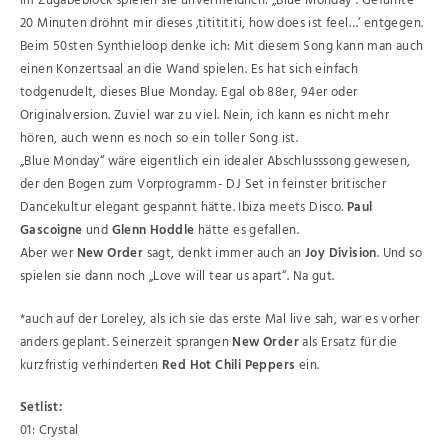
Im Zugabeblock spielen sie unvermeidlich: „Blue Monday“. Gefühlte
20 Minuten dröhnt mir dieses ‚tititititi, how does ist feel…‘ entgegen.
Beim 50sten Synthieloop denke ich: Mit diesem Song kann man auch
einen Konzertsaal an die Wand spielen. Es hat sich einfach
todgenudelt, dieses Blue Monday. Egal ob 88er, 94er oder
Originalversion. Zuviel war zu viel. Nein, ich kann es nicht mehr
hören, auch wenn es noch so ein toller Song ist.
„Blue Monday“ wäre eigentlich ein idealer Abschlusssong gewesen,
der den Bogen zum Vorprogramm- DJ Set in feinster britischer
Dancekultur elegant gespannt hätte. Ibiza meets Disco.
Paul
Gascoigne
und
Glenn Hoddle
hätte es gefallen.
Aber wer
New Order
sagt, denkt immer auch an
Joy Division
. Und so
spielen sie dann noch „Love will tear us apart“. Na gut.
*auch auf der Loreley, als ich sie das erste Mal live sah, war es vorher
anders geplant. Seinerzeit sprangen
New Order
als Ersatz für die
kurzfristig verhinderten
Red Hot Chili Peppers
ein.
Setlist:
01: Crystal