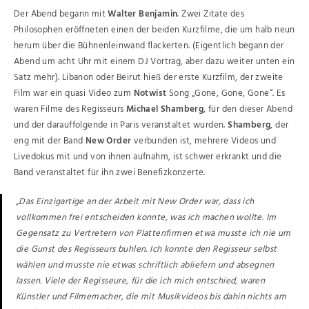
Der Abend begann mit
Walter Benjamin
. Zwei Zitate des
Philosophen eröffneten einen der beiden Kurzfilme, die um halb neun
herum über die Bühnenleinwand flackerten. (Eigentlich begann der
Abend um acht Uhr mit einem DJ Vortrag, aber dazu weiter unten ein
Satz mehr). Libanon oder Beirut hieß der erste Kurzfilm, der zweite
Film war ein quasi Video zum
Notwist
Song „Gone, Gone, Gone“. Es
waren Filme des Regisseurs
Michael Shamberg
, für den dieser Abend
und der darauffolgende in Paris veranstaltet wurden.
Shamberg
, der
eng mit der Band
New Order
verbunden ist, mehrere Videos und
Livedokus mit und von ihnen aufnahm, ist schwer erkrankt und die
Band veranstaltet für ihn zwei Benefizkonzerte.
„Das Einzigartige an der Arbeit mit New Order war, dass ich
vollkommen frei entscheiden konnte, was ich machen wollte. Im
Gegensatz zu Vertretern von Plattenfirmen etwa musste ich nie um
die Gunst des Regisseurs buhlen. Ich konnte den Regisseur selbst
wählen und musste nie etwas schriftlich abliefern und absegnen
lassen. Viele der Regisseure, für die ich mich entschied, waren
Künstler und Filmemacher, die mit Musikvideos bis dahin nichts am