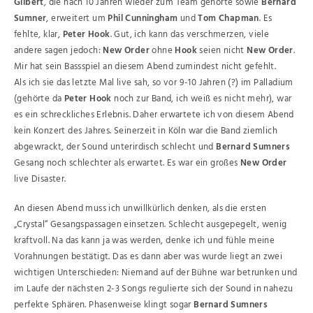
Gilbert
, die nach 10 Jahren wieder zum Team gehörte sowie
Bernard
Sumner
, erweitert um
Phil Cunningham
und
Tom Chapman
. Es
fehlte, klar,
Peter Hook
. Gut, ich kann das verschmerzen, viele
andere sagen jedoch:
New Order
ohne
Hook
seien nicht
New Order
.
Mir hat sein Bassspiel an diesem Abend zumindest nicht gefehlt.
Als ich sie das letzte Mal live sah, so vor 9-10 Jahren (?) im Palladium
(gehörte da
Peter Hook
noch zur Band, ich weiß es nicht mehr), war
es ein schreckliches Erlebnis. Daher erwartete ich von diesem Abend
kein Konzert des Jahres. Seinerzeit in Köln war die Band ziemlich
abgewrackt, der Sound unterirdisch schlecht und
Bernard Sumners
Gesang noch schlechter als erwartet. Es war ein großes
New Order
live Disaster.
An diesen Abend muss ich unwillkürlich denken, als die ersten
„Crystal“ Gesangspassagen einsetzen. Schlecht ausgepegelt, wenig
kraftvoll. Na das kann ja was werden, denke ich und fühle meine
Vorahnungen bestätigt. Das es dann aber was wurde liegt an zwei
wichtigen Unterschieden: Niemand auf der Bühne war betrunken und
im Laufe der nächsten 2-3 Songs regulierte sich der Sound in nahezu
perfekte Sphären. Phasenweise klingt sogar
Bernard Sumners