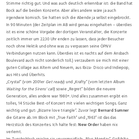
Stimme richtig gut. Und was auch deutlich erkennbar ist: die Band hat
Bock auf die beiden Konzerte. Aber alles andere wäre ja auch
irgendwie komisch. Sie hatten sich die Abende ja selbst eingebrockt.
In 90 Minuten (der Zeitplan im AB wird genau eingehalten – überdies
ist es eine schöne Vorgabe der dortigen Veranstalter, die Konzerte
zeitlich immer um 22.30 Uhr enden zu lassen, dass jeder Besucher
noch ohne Hektik und ohne was zu verpassen seine ÖPNV
Verbindungen nutzen kann. Überdies ist es nachts auf dem Ansbach
Boulevard auch nicht sonderlich toll.) verzaubern sie mich mit einer
guten Collage aus Altem und Neuem, aus Ibiza- Disco und Indiepop,
aus Hits und Überhits.
„Crystal“ (vom 2001er
Get ready
) und „Krafty“ (vom letzten Album
Waiting for the Sirens‘ call
) sowie „Regret“ bilden die neuere
Generation, alles andere war 1980+. Und alles zusammen ergibt ein
tolles, 14 Stücke Best-of Konzert mit vielen wichtigen Songs. Ganz
wichtig und gut: „Bizarre love triangle“. Zuvor legt
Bernard Sumner
die Gitarre ab. Im Block mit „True Faith“ und „1963“ ist das das
Herzstück des Konzertes. Ich halte fest:
New Order
haben nix
verlernt.