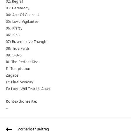
02: Regret
03: Ceremony
04: Age Of Consent
05: Love Vigilantes
06: Krafty
06: 1963
07: Bizarre Love Triangle
08: True Faith
09: 5-8-6
10: The Perfect Kiss
11: Temptation
Zugabe:
12: Blue Monday
13: Love Will Tear Us Apart
Kontextkonzerte:
–
Vorheriger Beitrag