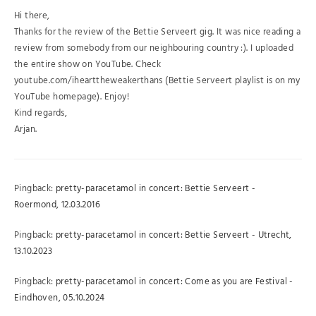
Hi there,
Thanks for the review of the Bettie Serveert gig. It was nice reading a
review from somebody from our neighbouring country :). I uploaded
the entire show on YouTube. Check
youtube.com/ihearttheweakerthans (Bettie Serveert playlist is on my
YouTube homepage). Enjoy!
Kind regards,
Arjan.
Pingback:
pretty-paracetamol in concert: Bettie Serveert -
Roermond, 12.03.2016
Pingback:
pretty-paracetamol in concert: Bettie Serveert - Utrecht,
13.10.2023
Pingback:
pretty-paracetamol in concert: Come as you are Festival -
Eindhoven, 05.10.2024