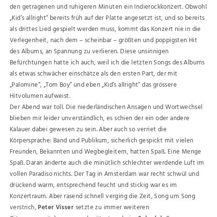
den getragenen und ruhigeren Minuten ein Indierockkonzert. Obwohl
„Kid’s allright“ bereits früh auf der Platte angesetzt ist, und so bereits
als drittes Lied gespielt werden muss, kommt das Konzert nie in die
Verlegenheit, nach dem – scheinbar – größten und poppigsten Hit
des Albums, an Spannung zu verlieren. Diese unsinnigen
Befürchtungen hatte ich auch, weil ich die letzten Songs des Albums
als etwas schwächer einschätze als den ersten Part, der mit
„Palomine“, „Tom Boy“ und eben „Kid’s allright“ das grössere
Hitvolumen aufweist.
Der Abend war toll. Die niederländischen Ansagen und Wortwechsel
blieben mir leider unverständlich, es schien der ein oder andere
Kalauer dabei gewesen zu sein. Aber auch so verriet die
Körpersprache: Band und Publikum, sicherlich gespickt mit vielen
Freunden, Bekannten und Wegbegleitern, hatten Spaß. Eine Menge
Spaß. Daran änderte auch die minütlich schlechter werdende Luft im
vollen Paradiso nichts. Der Tag in Amsterdam war recht schwül und
drückend warm, entsprechend feucht und stickig war es im
Konzertraum. Aber rasend schnell verging die Zeit, Song um Song
verstrich,
Peter Visser
setzte zu immer weiteren