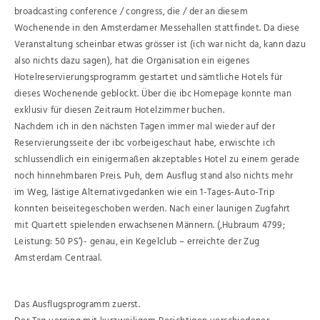
broadcasting conference / congress, die / der an diesem
Wochenende in den Amsterdamer Messehallen stattfindet. Da diese
Veranstaltung scheinbar etwas grösser ist (ich war nicht da, kann dazu
also nichts dazu sagen), hat die Organisation ein eigenes
Hotelreservierungsprogramm gestartet und sämtliche Hotels für
dieses Wochenende geblockt. Über die ibc Homepage konnte man
exklusiv für diesen Zeitraum Hotelzimmer buchen.
Nachdem ich in den nächsten Tagen immer mal wieder auf der
Reservierungsseite der ibc vorbeigeschaut habe, erwischte ich
schlussendlich ein einigermaßen akzeptables Hotel zu einem gerade
noch hinnehmbaren Preis. Puh, dem Ausflug stand also nichts mehr
im Weg, lästige Alternativgedanken wie ein 1-Tages-Auto-Trip
konnten beiseitegeschoben werden. Nach einer launigen Zugfahrt
mit Quartett spielenden erwachsenen Männern. (‚Hubraum 4799;
Leistung: 50 PS‘)- genau, ein Kegelclub – erreichte der Zug
Amsterdam Centraal.
Das Ausflugsprogramm zuerst.