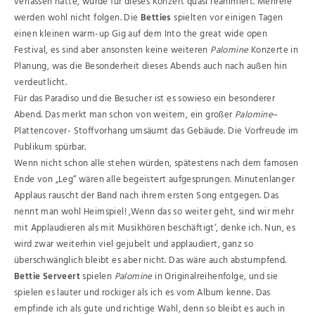
verlassen hatte, wurde für dieses Konzert quasi reanimiert. Mehrere
werden wohl nicht folgen. Die
Betties
spielten vor einigen Tagen
einen kleinen warm-up Gig auf dem Into the great wide open
Festival, es sind aber ansonsten keine weiteren
Palomine
Konzerte in
Planung, was die Besonderheit dieses Abends auch nach außen hin
verdeutlicht.
Für das Paradiso und die Besucher ist es sowieso ein besonderer
Abend. Das merkt man schon von weitem, ein großer
Palomine
–
Plattencover- Stoffvorhang umsäumt das Gebäude. Die Vorfreude im
Publikum spürbar.
Wenn nicht schon alle stehen würden, spätestens nach dem famosen
Ende von „Leg“ wären alle begeistert aufgesprungen. Minutenlanger
Applaus rauscht der Band nach ihrem ersten Song entgegen. Das
nennt man wohl Heimspiel! ‚Wenn das so weiter geht, sind wir mehr
mit Applaudieren als mit Musikhören beschäftigt‘, denke ich. Nun, es
wird zwar weiterhin viel gejubelt und applaudiert, ganz so
überschwänglich bleibt es aber nicht. Das wäre auch abstumpfend.
Bettie Serveert
spielen
Palomine
in Originalreihenfolge, und sie
spielen es lauter und rockiger als ich es vom Album kenne. Das
empfinde ich als gute und richtige Wahl, denn so bleibt es auch in