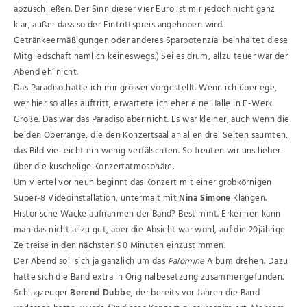
abzuschließen. Der Sinn dieser vier Euro ist mir jedoch nicht ganz
klar, außer dass so der Eintrittspreis angehoben wird.
Getränkeermäßigungen oder anderes Sparpotenzial beinhaltet diese
Mitgliedschaft nämlich keineswegs.) Sei es drum, allzu teuer war der
Abend eh‘ nicht.
Das Paradiso hatte ich mir grösser vorgestellt. Wenn ich überlege,
wer hier so alles auftritt, erwartete ich eher eine Halle in E-Werk
Größe. Das war das Paradiso aber nicht. Es war kleiner, auch wenn die
beiden Oberränge, die den Konzertsaal an allen drei Seiten säumten,
das Bild vielleicht ein wenig verfälschten. So freuten wir uns lieber
über die kuschelige Konzertatmosphäre.
Um viertel vor neun beginnt das Konzert mit einer grobkörnigen
Super-8 Videoinstallation, untermalt mit
Nina Simone
Klängen.
Historische Wackelaufnahmen der Band? Bestimmt. Erkennen kann
man das nicht allzu gut, aber die Absicht war wohl, auf die 20jährige
Zeitreise in den nächsten 90 Minuten einzustimmen.
Der Abend soll sich ja gänzlich um das
Palomine
Album drehen. Dazu
hatte sich die Band extra in Originalbesetzung zusammengefunden.
Schlagzeuger
Berend Dubbe
, der bereits vor Jahren die Band