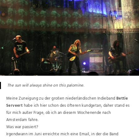
The sun will always shine on this palomine.
Meine Zuneigung zu der großen niederländischen Indieband
Bettie
Serveert
habe ich hier schon des öfteren kundgetan, daher stand es
für mich außer Frage, ob ich an diesem Wochenende nach
Amsterdam fahre.
Was war passiert?
Irgendwann im Juni erreichte mich eine Email, in der die Band