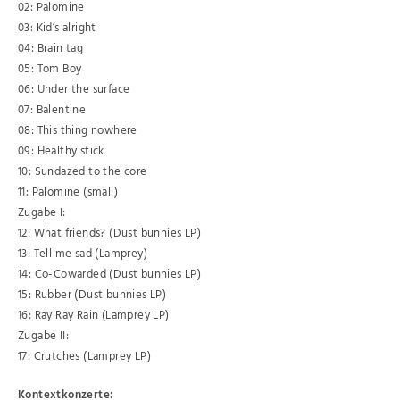
02: Palomine
03: Kid’s alright
04: Brain tag
05: Tom Boy
06: Under the surface
07: Balentine
08: This thing nowhere
09: Healthy stick
10: Sundazed to the core
11: Palomine (small)
Zugabe I:
12: What friends? (Dust bunnies LP)
13: Tell me sad (Lamprey)
14: Co-Cowarded (Dust bunnies LP)
15: Rubber (Dust bunnies LP)
16: Ray Ray Rain (Lamprey LP)
Zugabe II:
17: Crutches (Lamprey LP)
Kontextkonzerte: