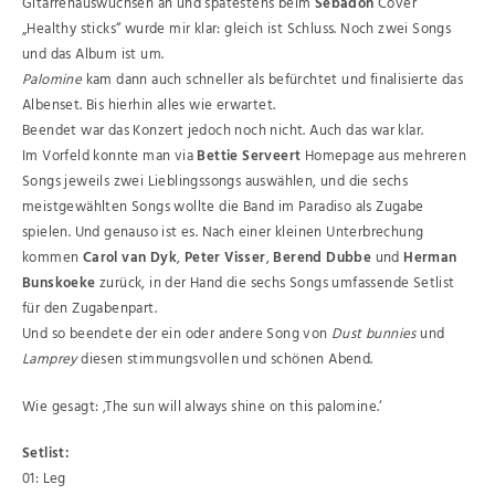
Gitarrenauswüchsen an und spätestens beim
Sebadoh
Cover
„Healthy sticks“ wurde mir klar: gleich ist Schluss. Noch zwei Songs
und das Album ist um.
Palomine
kam dann auch schneller als befürchtet und finalisierte das
Albenset. Bis hierhin alles wie erwartet.
Beendet war das Konzert jedoch noch nicht. Auch das war klar.
Im Vorfeld konnte man via
Bettie Serveert
Homepage aus mehreren
Songs jeweils zwei Lieblingssongs auswählen, und die sechs
meistgewählten Songs wollte die Band im Paradiso als Zugabe
spielen. Und genauso ist es. Nach einer kleinen Unterbrechung
kommen
Carol van Dyk
,
Peter Visser
,
Berend Dubbe
und
Herman
Bunskoeke
zurück, in der Hand die sechs Songs umfassende Setlist
für den Zugabenpart.
Und so beendete der ein oder andere Song von
Dust bunnies
und
Lamprey
diesen stimmungsvollen und schönen Abend.
Wie gesagt: ‚The sun will always shine on this palomine.‘
Setlist:
01: Leg