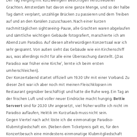
Der Tag verging mit kurzweiligem Besichtigen verschiedener
Grachten. Amsterdam hat davon eine ganze Menge, und so der halbe
Tag damit verplant, unzählige Brücken zu passieren und dem Treiben
auf und an den Kanälen zuzuschauen. Nach einer kurzen
nachmittäglichen sightseeing-Pause, alle Grachten waren abgelaufen
und sämtliche wichtigen Gebäude fotografiert, marschierte ich am
Abend zum Paradiso. Auf diesen altehrwürdigen Konzertsaal war ich
sehr gespannt. Von außen sieht das Gebäude wie ein Kirchenschiff
aus, was allerdings nicht für alle eine Überraschung darstellt. (‚Das
Paradiso war früher eine Kirche‘, lernte ich beim ersten
umherschleichen).
Der Konzertabend startet offiziell um 19.30 Uhr mit einer Vorband. Zu
dieser Zeit war ich aber noch mit meinen Fleischklopsen im
Restaurant gegnüber beschäftigt und hatte die Ruhe weg. Ein Tag an
der frischen Luft und voller neuer Eindrücke macht hungrig.
Bettie
Serveert
sind für 20.30 Uhr angesetzt, viel früher wollte ich nicht im
Paradiso auflaufen, Hektik im Kurzurlaub muss nicht sein.
Gegen Viertel nach acht löste ich die einmonatige Paradiso-
Klubmitgliedschaft ein. (Neben dem Ticketpreis galt es, für den
Konzertbesuch eine mindestens einmonatige Klubmitgliedschaft