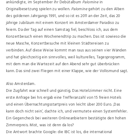
ankündigte, im September ihr Debütalbum
Palomine
in
Originalbesetzung spielen zu wollen.
Palomine
gehört zu den Alben
des goldenen Jahrgangs 1991, und so ist es 2011 an der Zeit, das 20
jährige Jubiläum mit einem Konzert im Amsterdamer Paradiso zu
feiern. Da der Tag auf einen Samstag fiel, beschloss ich, aus dem
Konzertbesuch einen Wochenendtrip zu machen. Das ist sowieso die
neue Masche, Konzertbesuche mit kleinen Städtereisen zu
verbinden. Auf diese Weise kommt man raus aus seinen vier Wänden
und hat gleichzeitig ein sinnvolles, weil kulturelles, Tagesprogramm,
mit dem man die Wartezeit auf den Abend sehr gut überbrücken
kann. Das sind zwei Fliegen mit einer Klappe, wie der Volksmund sagt.
Also Amsterdam.
Die Zugfahrt war schnell und günstig. Das Hotelzimmer nicht. Eine
erste Anfrage bei hrs ergab eine Trefferanzahl von 15 freien Hotels
und einen Übernachtungsstartpreis von leicht über 200 Euro. ‚Das
kann doch nicht sein‘, dachte ich, und vermutete einen Systemfehler.
Ein Gegencheck bei weiteren Onlineanbietern bestätigte den hohen
Zimmerpreis. Mist, was ist denn da los?
Die Antwort brachte Google: die IBC ist los, die international