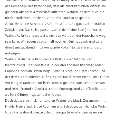
Was war das für eine schöne Überraschung, als ich eines Abends auf
der Homepage des Paradiso las, dass die amerikanischen Waters am
gleichen Abend in Amsterdam auftreten werden, an dem auch die
niederländischen Bettie Serveert das Paradiso bespielen.
20.30 Uhr Bettie Serveert, 22.00 Uhr Waters. So gab es der Paradiso-
Zeitplan vor. Das sollte passen, zumal der kleine Saal (hier war der
Waters Auftritt angesetzt) ja nicht so weit von der Haupthalle weg
sein kann. Wir zogen also schnell noch ein Onlineticket, und sahen
dem Samstagabend mit zwei wundervollen Bands erwartungsvoll
entgegen.
Waters ist die neue Band des ex- Port O’Brien Mannes Van
Pierszalowski. Über den Rückzug der drei anderen Bandmitglieder
Cambria Goodwin, Tyson Vogel, Ryan Stively und Gram Lebron und
der damit verbundenen Auflösung der Band informierten Port O‘Brien
vor einigen Monaten auf ihrer Homepage. Seit 2005 schrieben Van
und seine Freundin Cambria schöne Popsongs und veröffentlichten
als Port O’Brien insgesamt drei Alben.
Doch das war einmal, nun spielen Waters die Musik. Zusammen mit
Nikolai Haukeland, Bruce Rognlien und Schlagzeuger Nicholas Wolch
tourt Pierszalowski derzeit durch Europa. In Amsterdam seien sie