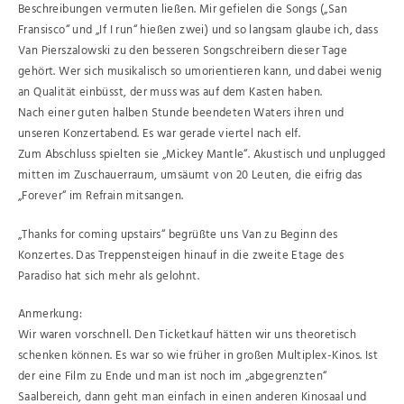
Beschreibungen vermuten ließen. Mir gefielen die Songs („San
Fransisco“ und „If I run“ hießen zwei) und so langsam glaube ich, dass
Van Pierszalowski zu den besseren Songschreibern dieser Tage
gehört. Wer sich musikalisch so umorientieren kann, und dabei wenig
an Qualität einbüsst, der muss was auf dem Kasten haben.
Nach einer guten halben Stunde beendeten Waters ihren und
unseren Konzertabend. Es war gerade viertel nach elf.
Zum Abschluss spielten sie „Mickey Mantle“. Akustisch und unplugged
mitten im Zuschauerraum, umsäumt von 20 Leuten, die eifrig das
„Forever“ im Refrain mitsangen.
„Thanks for coming upstairs“ begrüßte uns Van zu Beginn des
Konzertes. Das Treppensteigen hinauf in die zweite Etage des
Paradiso hat sich mehr als gelohnt.
Anmerkung:
Wir waren vorschnell. Den Ticketkauf hätten wir uns theoretisch
schenken können. Es war so wie früher in großen Multiplex-Kinos. Ist
der eine Film zu Ende und man ist noch im „abgegrenzten“
Saalbereich, dann geht man einfach in einen anderen Kinosaal und