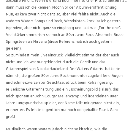
absolute Pflicht. Wenn die Band noch mehr solcher Hits zu bieten hat,
dann muss ich die kennen. Noch vor der Albumveröffentlichung!
Nun, es kam zwar nicht ganz so, aber viel fehlte nicht. Auch die
anderen Waters Songs sind Rock, Westküsten-Rock las ich gestern
irgendwo, aber nicht ganz so eingängig und laut wie „For the one“.
Viel stärker erinnerten sie mich an 80er Jahre Rock. Also mehr Bruce
Springsteen als Nirvana (diese Referenz hab ich auch gestern
gelesen).
So zumindest mein Liveeindruck. Vielleicht stimmt der aber auch
nicht und ich war nur geblendet durch die Gestik und das
Gitarrenspiel von Nikolai Haukeland. Der Waters Gitarrist hatte sie
nämlich, die großen 80er Jahre Rockmomente: zugekniffene Augen
und schmerzverzerrter Gesichtsausdruck beim Refraingesang,
reißerische Gitarrenhaltung und ein Erscheinungsbild (Frisur), das
mich spontan an John Cougar Mellencamp und irgendeinen 80er
Jahre Jungspundschauspieler, der Name fällt mir gerade nicht ein,
erinnerten. Es fehlte eigentlich nur noch die geballte Faust. Ganz
groß!
Musikalisch waren Waters jedoch nicht so kitschig, wie die