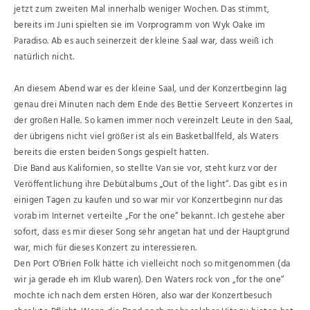
jetzt zum zweiten Mal innerhalb weniger Wochen. Das stimmt,
bereits im Juni spielten sie im Vorprogramm von Wyk Oake im
Paradiso. Ab es auch seinerzeit der kleine Saal war, dass weiß ich
natürlich nicht.
An diesem Abend war es der kleine Saal, und der Konzertbeginn lag
genau drei Minuten nach dem Ende des Bettie Serveert Konzertes in
der großen Halle. So kamen immer noch vereinzelt Leute in den Saal,
der übrigens nicht viel größer ist als ein Basketballfeld, als Waters
bereits die ersten beiden Songs gespielt hatten.
Die Band aus Kalifornien, so stellte Van sie vor, steht kurz vor der
Veröffentlichung ihre Debütalbums „Out of the light“. Das gibt es in
einigen Tagen zu kaufen und so war mir vor Konzertbeginn nur das
vorab im Internet verteilte „For the one“ bekannt. Ich gestehe aber
sofort, dass es mir dieser Song sehr angetan hat und der Hauptgrund
war, mich für dieses Konzert zu interessieren.
Den Port O’Brien Folk hätte ich vielleicht noch so mitgenommen (da
wir ja gerade eh im Klub waren). Den Waters rock von „for the one“
mochte ich nach dem ersten Hören, also war der Konzertbesuch