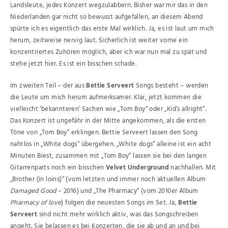
Landsleute, jedes Konzert wegzulabbern. Bisher war mir das in den
Niederlanden gar nicht so bewusst aufgefallen, an diesem Abend
spürte ich es eigentlich das erste Mal wirklich. Ja, es ist laut um mich
herum, zeitweise nervig laut. Sicherlich ist weiter vorne ein
konzentriertes Zuhören möglich, aber ich war nun mal zu spät und
stehe jetzt hier. Es ist ein bisschen schade.
Im zweiten Teil – der aus
Bettie Serveert
Songs besteht – werden
die Leute um mich herum aufmerksamer. Klar, jetzt kommen die
vielleicht ‘bekannteren’ Sachen wie „Tom Boy“ oder „Kid’s allright“.
Das Konzert ist ungefähr in der Mitte angekommen, als die ersten
Töne von „Tom Boy“ erklingen. Bettie Serveert lassen den Song
nahtlos in „White dogs“ übergehen. „White dogs“ alleine ist ein acht
Minuten Biest, zusammen mit „Tom Boy“ lassen sie bei den langen
Gitarrenparts noch ein bisschen
Velvet Underground
nachhallen. Mit
„Brother (in loins)“ (vom letzten und immer noch aktuellen Album
Damaged Good
– 2016) und „The Pharmacy“ (vom 2010er Album
Pharmacy of love
) folgen die neuesten Songs im Set. Ja,
Bettie
Serveert
sind nicht mehr wirklich aktiv, was das Songschreiben
angeht. Sie belassen es bei Konzerten, die sie ab und an und bei