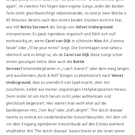
again“, im zweiten Teil folgen dann eigene Songs. Jeder der beiden
Teile steht gleichberechtigt nebeneinander, es sind je zwei Blöcke a
45 Minuten. Bereits nach den ersten beiden Stücken wird mir klar,
wie toll
Bettie Serveert
die Songs von
Velvet Underground
interpretieren. Es passt irgendwie organisch und fühlt sich null
merkwürdig an, wenn
Carol van Dijk
in schönster
Nico
Art „Femme
fatale“ oder „I’ll be your mirror“ singt. Die Stimmlagen sind nahezu
identisch und es klingt so, als ob
Carol van Dijk
diese Songs schon
immer gesungen hätte. Aber auch die
Bettie
Serveert
’schenIndiegitarren in „I can’t stand it“ oder dem ewig langen
und ausufernden „Rock & Roll“ klingen so phantastisch nach
Velvet
Underground
, dass es unendlich viel Spaß macht, dem Set
zuzuhören. Selbst aus meiner ungünstigen Stehplatzposition heraus.
Denn leider ist um mich herum nicht jeder aufmerksam und
gleichstark begeistert. Hier wartet man wohl eher auf die
bandeigenen Hits „Tom Boy“ oder „Kid’s alright“. ‘The dutch disease’
nannte es einmal ein niederländischer Konzertbesucher, mit dem ich
vor dem Eingang irgendeiner Konzertbude auf den Einlass wartend
smalltalkte. Mit ‘The dutch disease’ bezeichnete er die Unart seiner