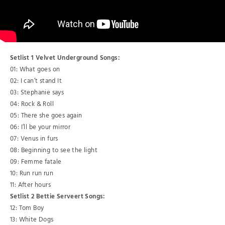
Setlist 1 Velvet Underground Songs:
01: What goes on
02: I can’t stand It
03: Stephanie says
04: Rock & Roll
05: There she goes again
06: I’ll be your mirror
07: Venus in furs
08: Beginning to see the light
09: Femme fatale
10: Run run run
11: After hours
Setlist 2 Bettie Serveert Songs:
12: Tom Boy
13: White Dogs