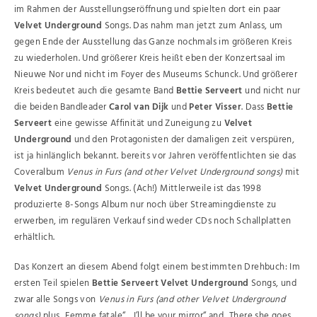
im Rahmen der Ausstellungseröffnung und spielten dort ein paar
Velvet Underground
Songs. Das nahm man jetzt zum Anlass, um
gegen Ende der Ausstellung das Ganze nochmals im größeren Kreis
zu wiederholen. Und größerer Kreis heißt eben der Konzertsaal im
Nieuwe Nor und nicht im Foyer des Museums Schunck. Und größerer
Kreis bedeutet auch die gesamte Band
Bettie Serveert
und nicht nur
die beiden Bandleader
Carol van Dijk
und
Peter Visser
. Dass
Bettie
Serveert
eine gewisse Affinität und Zuneigung zu
Velvet
Underground
und den Protagonisten der damaligen zeit verspüren,
ist ja hinlänglich bekannt. bereits vor Jahren veröffentlichten sie das
Coveralbum
Venus in Furs (and other Velvet Underground songs)
mit
Velvet Underground
Songs. (Ach!) Mittlerweile ist das 1998
produzierte 8-Songs Album nur noch über Streamingdienste zu
erwerben, im regulären Verkauf sind weder CDs noch Schallplatten
erhältlich.
Das Konzert an diesem Abend folgt einem bestimmten Drehbuch: Im
ersten Teil spielen
Bettie Serveert Velvet Underground
Songs, und
zwar alle Songs von
Venus in Furs (and other Velvet Underground
songs)
plus „Femme fatale“, „I’ll be your mirror“ and „There she goes