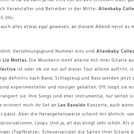
ich Veranstalter und Betreiber in der Mitte:
Alienbaby Colle
45 Uhr.
 auch alles etwas egal gewesen, an diesem Abend nervt es m
rsöhnt. Versöhnungsgrund Nummer eins sind
Alienbaby Colle
h
Liú Mottes
. Die Musikerin steht alleine mit ihrer Gitarre a
lective
ist oder ob sie nur auf dieser Tour alleine auftritt, i
ings definitiv nach Band, Schlagzeug und Bass werden jetzt d
ind experimenteller und noisiger gehalten. Oft loopt sie ei
rangiert sie. Ihre Songs sind eher instrumental, nur selten si
 erinnert mich ihr Set an
Lee Ranaldo
Konzerte, auch wenn 
ls passt. Aber die Herangehensweise scheint mir ähnlich: sa
provisationen, Loops. Und ja, all das klingt sehr schön. Als 
iger (Topfkratzer, Scheuerspirale) die Saiten ihrer Gitarre 