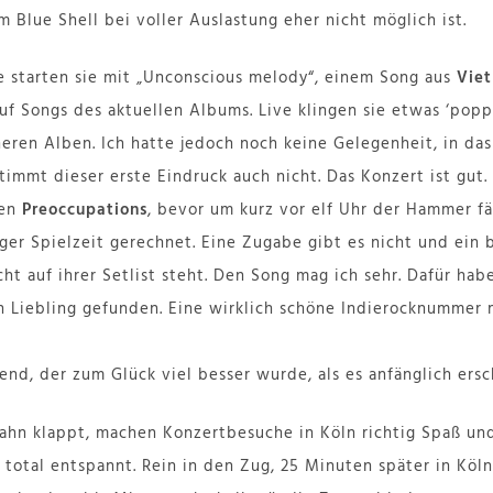
 Blue Shell bei voller Auslastung eher nicht möglich ist.
 starten sie mit „Unconscious melody“, einem Song aus
Vie
uf Songs des aktuellen Albums. Live klingen sie etwas ‘poppi
heren Alben. Ich hatte jedoch noch keine Gelegenheit, in d
stimmt dieser erste Eindruck auch nicht. Das Konzert ist gut
len
Preoccupations
, bevor um kurz vor elf Uhr der Hammer fäl
ger Spielzeit gerechnet. Eine Zugabe gibt es nicht und ein 
icht auf ihrer Setlist steht. Den Song mag ich sehr. Dafür h
en Liebling gefunden. Eine wirklich schöne Indierocknumme
nd, der zum Glück viel besser wurde, als es anfänglich ersc
hn klappt, machen Konzertbesuche in Köln richtig Spaß und
 total entspannt. Rein in den Zug, 25 Minuten später in Köl