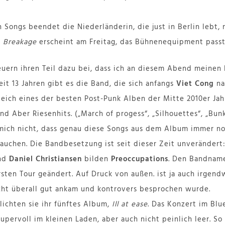
n Songs beendet die Niederländerin, die just in Berlin lebt,
m
Breakage
erscheint am Freitag, das Bühnenequipment passt 
euern ihren Teil dazu bei, dass ich an diesem Abend meinen
it 13 Jahren gibt es die Band, die sich anfangs
Viet Cong
na
ich eines der besten Post-Punk Alben der Mitte 2010er Jahr
d Aber Riesenhits. („March of progess“, „Silhouettes“, „Bun
 mich nicht, dass genau diese Songs aus dem Album immer no
auchen. Die Bandbesetzung ist seit dieser Zeit unverändert
nd
Daniel Christiansen
bilden
Preoccupations
. Den Bandnam
sten Tour geändert. Auf Druck von außen. ist ja auch irgendw
cht überall gut ankam und kontrovers besprochen wurde.
lichten sie ihr fünftes Album,
Ill at ease
. Das Konzert im Blue
supervoll im kleinen Laden, aber auch nicht peinlich leer. So