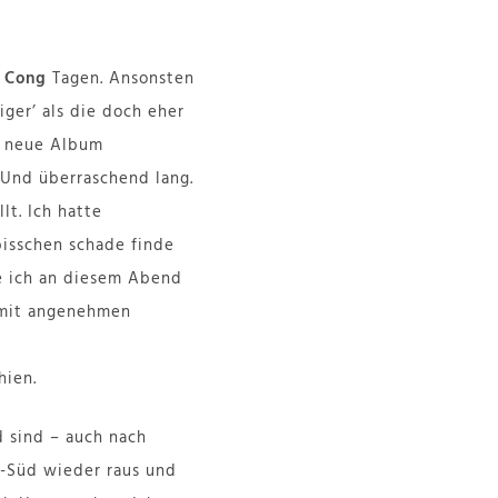
t Cong
Tagen. Ansonsten
ger’ als die doch eher
as neue Album
. Und überraschend lang.
lt. Ich hatte
bisschen schade finde
abe ich an diesem Abend
r mit angenehmen
hien.
 sind – auch nach
n-Süd wieder raus und