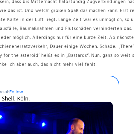
sein, dass bis Mitternacht halbstündig Zugverbindungen na
wie das ist. Und welch‘ großen Spaß das machen kann. Erst r
e Kälte in der Luft liegt. Lange Zeit war es unmöglich, so u
nausfälle, Baumaßnahmen und Flutschäden verhinderten das
ieder möglich. Allerdings nur für eine kurze Zeit. Ab nächst
ienenersatzverkehr, Dauer einige Wochen. Schade. ‚There’s
y for the asteroid‘ heißt es in „Bastards“. Nun, ganz so weit 
e ich aber auch, das nicht mehr viel fehlt.