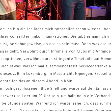
er: ich bin alt. Ich ärger mich tatsächlich schon wieder über
 ihrer Konzertterminkommunikationen. Die gibt es nämlich vi
o ist, beziehungsweise, ob das so sein muss. Denn was das a
besser geht. Verwöhnt durch Infomails von Clubs mit Anfangs
iseoptionen, verwöhnt durch stringente Timetable auf Home
urch etwas, was ich mal zusammengefasst Servicegedanke 
dieses z. B. in Luxemburg, in Maastricht, Nijmegen, Brüssel u
konnte ich das an diesem Abend in Köln.
m noch geschlossenen Blue Shell und warte auf den Einlass
etzwerk soll der um 20 Uhr sein, um halb neun die Vorband s
halbe Stunde später. Während ich warte, sehe ich, dass auf m
teht. A ha. Da kann ja nur eins von beiden Stimmen. Oder gar