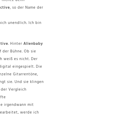
ctive
, so der Name der
ich unendlich. Ich bin
ctive
. Hinter
Alienbaby
uf der Bühne. Ob sie
ch weiß es nicht. Der
igital eingespielt. Die
nzelne Gitarrentöne,
ngt sie. Und sie klingen
der Vergleich
nfte
sie irgendwann mit
bearbeitet, werde ich