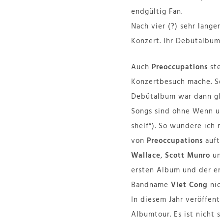
endgültig Fan.
Nach vier (?) sehr lange
Konzert. Ihr Debütalbu
Auch
Preoccupations
st
Konzertbesuch mache. Se
Debütalbum war dann gle
Songs sind ohne Wenn un
shelf“). So wundere ich
von
Preoccupations
auft
Wallace
,
Scott Munro
u
ersten Album und der er
Bandname
Viet Cong
ni
In diesem Jahr veröffent
Albumtour. Es ist nicht 