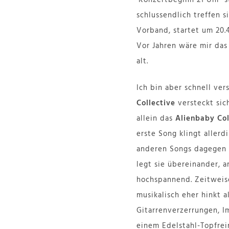
schlussendlich treffen s
Vorband, startet um 20.
Vor Jahren wäre mir das
alt.
Ich bin aber schnell ve
Collective
versteckt sic
allein das
Alienbaby Col
erste Song klingt allerd
anderen Songs dagegen s
legt sie übereinander, ar
hochspannend. Zeitweise
musikalisch eher hinkt a
Gitarrenverzerrungen, Im
einem Edelstahl-Topfrein