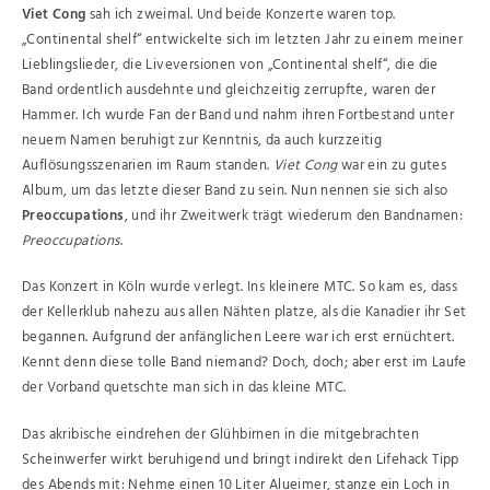
Viet Cong
sah ich zweimal. Und beide Konzerte waren top.
„Continental shelf“ entwickelte sich im letzten Jahr zu einem meiner
Lieblingslieder, die Liveversionen von „Continental shelf“, die die
Band ordentlich ausdehnte und gleichzeitig zerrupfte, waren der
Hammer. Ich wurde Fan der Band und nahm ihren Fortbestand unter
neuem Namen beruhigt zur Kenntnis, da auch kurzzeitig
Auflösungsszenarien im Raum standen.
Viet Cong
war ein zu gutes
Album, um das letzte dieser Band zu sein. Nun nennen sie sich also
Preoccupations
, und ihr Zweitwerk trägt wiederum den Bandnamen:
Preoccupations
.
Das Konzert in Köln wurde verlegt. Ins kleinere MTC. So kam es, dass
der Kellerklub nahezu aus allen Nähten platze, als die Kanadier ihr Set
begannen. Aufgrund der anfänglichen Leere war ich erst ernüchtert.
Kennt denn diese tolle Band niemand? Doch, doch; aber erst im Laufe
der Vorband quetschte man sich in das kleine MTC.
Das akribische eindrehen der Glühbirnen in die mitgebrachten
Scheinwerfer wirkt beruhigend und bringt indirekt den Lifehack Tipp
des Abends mit: Nehme einen 10 Liter Alueimer, stanze ein Loch in