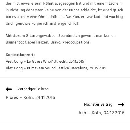
der mittlerweile sein T-Shirt ausgezogen hat und mit einem Lächeln
in Richtung der ersten Reihe von der Bühne schleicht, ist erledigt. Ich
bin es auch. Meine Ohren dröhnen. Das Konzert war laut und wuchtig.
Und irgendwie körperlich anstrengend. Toll!
Mit diesem Gitarrengewabber-Soundmatch gewinnt man keinen
Blumentopf, aber Herzen. Bravo,
Preoccupations
!
Kontextkonzert:
Viet Cong –
Le Guess Who? Utrecht, 20.11.2015
Viet Cong – Primavera Sound Festival Barcelona, 29.05.2015
Vorheriger Beitrag
Pixies – Köln, 24.11.2016
Nächster Beitrag
Ash – Köln, 04.12.2016