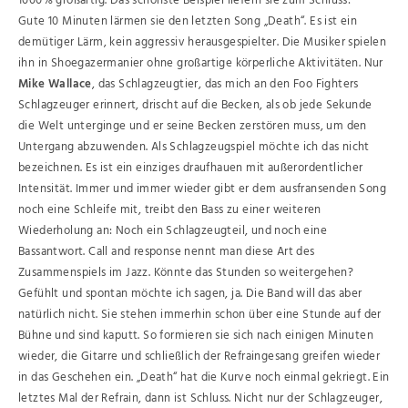
1000% großartig. Das schönste Beispiel liefern sie zum Schluss:
Gute 10 Minuten lärmen sie den letzten Song „Death“. Es ist ein
demütiger Lärm, kein aggressiv herausgespielter. Die Musiker spielen
ihn in Shoegazermanier ohne großartige körperliche Aktivitäten. Nur
Mike Wallace
, das Schlagzeugtier, das mich an den Foo Fighters
Schlagzeuger erinnert, drischt auf die Becken, als ob jede Sekunde
die Welt unterginge und er seine Becken zerstören muss, um den
Untergang abzuwenden. Als Schlagzeugspiel möchte ich das nicht
bezeichnen. Es ist ein einziges draufhauen mit außerordentlicher
Intensität. Immer und immer wieder gibt er dem ausfransenden Song
noch eine Schleife mit, treibt den Bass zu einer weiteren
Wiederholung an: Noch ein Schlagzeugteil, und noch eine
Bassantwort. Call and response nennt man diese Art des
Zusammenspiels im Jazz. Könnte das Stunden so weitergehen?
Gefühlt und spontan möchte ich sagen, ja. Die Band will das aber
natürlich nicht. Sie stehen immerhin schon über eine Stunde auf der
Bühne und sind kaputt. So formieren sie sich nach einigen Minuten
wieder, die Gitarre und schließlich der Refraingesang greifen wieder
in das Geschehen ein. „Death“ hat die Kurve noch einmal gekriegt. Ein
letztes Mal der Refrain, dann ist Schluss. Nicht nur der Schlagzeuger,