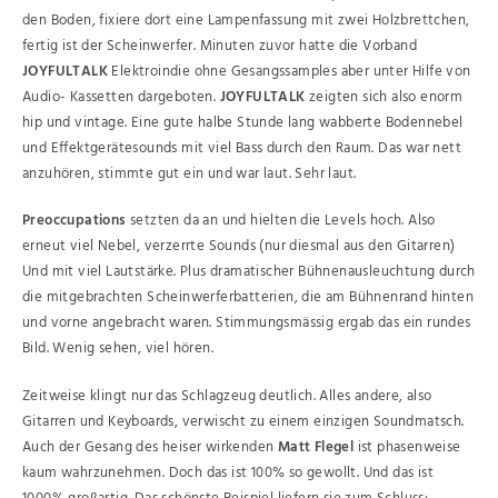
den Boden, fixiere dort eine Lampenfassung mit zwei Holzbrettchen,
fertig ist der Scheinwerfer. Minuten zuvor hatte die Vorband
JOYFULTALK
Elektroindie ohne Gesangssamples aber unter Hilfe von
Audio- Kassetten dargeboten.
JOYFULTALK
zeigten sich also enorm
hip und vintage. Eine gute halbe Stunde lang wabberte Bodennebel
und Effektgerätesounds mit viel Bass durch den Raum. Das war nett
anzuhören, stimmte gut ein und war laut. Sehr laut.
Preoccupations
setzten da an und hielten die Levels hoch. Also
erneut viel Nebel, verzerrte Sounds (nur diesmal aus den Gitarren)
Und mit viel Lautstärke. Plus dramatischer Bühnenausleuchtung durch
die mitgebrachten Scheinwerferbatterien, die am Bühnenrand hinten
und vorne angebracht waren. Stimmungsmässig ergab das ein rundes
Bild. Wenig sehen, viel hören.
Zeitweise klingt nur das Schlagzeug deutlich. Alles andere, also
Gitarren und Keyboards, verwischt zu einem einzigen Soundmatsch.
Auch der Gesang des heiser wirkenden
Matt Flegel
ist phasenweise
kaum wahrzunehmen. Doch das ist 100% so gewollt. Und das ist