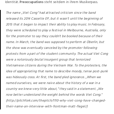
Identität.
Preoccupations
steht seitdem in ihrem Musikerpass.
The name „Viet Cong“ had attracted criticism since the band
released its 2014 Cassette EP, but it wasn’t until the beginning of
2015 that it began to impact their ability to play music. In February,
they were scheduled to play a festival in Melbourne, Australia, only
for the promoter to say they couldn’t be booked because of their
name. In March, the band was supposed to perform at Oberlin, but
the show was eventually canceled by the promoter following
protests from a part of the student community. The actual Viet Cong
were a notoriously brutal insurgent group that terrorized
Vietnamese citizens during the Vietnam War. To the protesters, the
idea of appropriating that name to describe moody, tense post-punk
was hideously crass. At first, the band pled ignorance. „When we
named ourselves, we were naive about the history of a war in a
country we knew very little about,“ they said in a statement. „We
now better understand the weight behind the words Viet Cong.“
(http://pitchfork.com/thepitch/1110-why-viet-cong-have-changed-
their-name-an-interview-with-frontman-matt-flegel/)