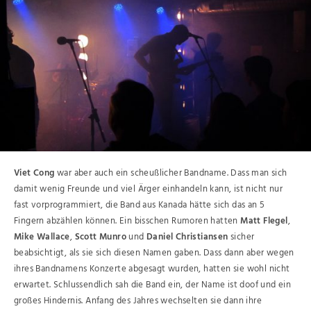
Viet Cong
war aber auch ein scheußlicher Bandname. Dass man sich
damit wenig Freunde und viel Ärger einhandeln kann, ist nicht nur
fast vorprogrammiert, die Band aus Kanada hätte sich das an 5
Fingern abzählen können. Ein bisschen Rumoren hatten
Matt Flegel
,
Mike Wallace
,
Scott Munro
und
Daniel Christiansen
sicher
beabsichtigt, als sie sich diesen Namen gaben. Dass dann aber wegen
ihres Bandnamens Konzerte abgesagt wurden, hatten sie wohl nicht
erwartet. Schlussendlich sah die Band ein, der Name ist doof und ein
großes Hindernis. Anfang des Jahres wechselten sie dann ihre