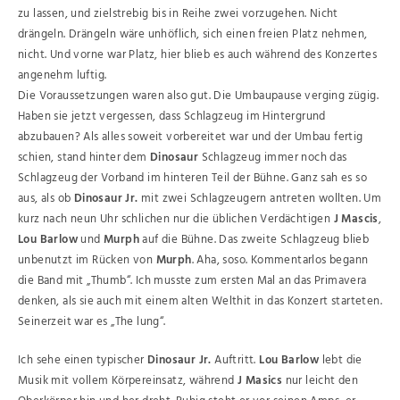
zu lassen, und zielstrebig bis in Reihe zwei vorzugehen. Nicht
drängeln. Drängeln wäre unhöflich, sich einen freien Platz nehmen,
nicht. Und vorne war Platz, hier blieb es auch während des Konzertes
angenehm luftig.
Die Voraussetzungen waren also gut. Die Umbaupause verging zügig.
Haben sie jetzt vergessen, dass Schlagzeug im Hintergrund
abzubauen? Als alles soweit vorbereitet war und der Umbau fertig
schien, stand hinter dem
Dinosaur
Schlagzeug immer noch das
Schlagzeug der Vorband im hinteren Teil der Bühne. Ganz sah es so
aus, als ob
Dinosaur Jr.
mit zwei Schlagzeugern antreten wollten. Um
kurz nach neun Uhr schlichen nur die üblichen Verdächtigen
J Mascis
,
Lou Barlow
und
Murph
auf die Bühne. Das zweite Schlagzeug blieb
unbenutzt im Rücken von
Murph
. Aha, soso. Kommentarlos begann
die Band mit „Thumb“. Ich musste zum ersten Mal an das Primavera
denken, als sie auch mit einem alten Welthit in das Konzert starteten.
Seinerzeit war es „The lung“.
Ich sehe einen typischer
Dinosaur Jr.
Auftritt.
Lou Barlow
lebt die
Musik mit vollem Körpereinsatz, während
J Masics
nur leicht den