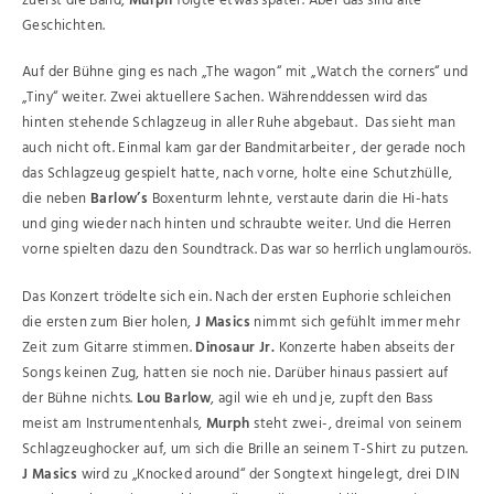
zuerst die Band,
Murph
folgte etwas später. Aber das sind alte
Geschichten.
Auf der Bühne ging es nach „The wagon“ mit „Watch the corners“ und
„Tiny“ weiter. Zwei aktuellere Sachen. Währenddessen wird das
hinten stehende Schlagzeug in aller Ruhe abgebaut. Das sieht man
auch nicht oft. Einmal kam gar der Bandmitarbeiter , der gerade noch
das Schlagzeug gespielt hatte, nach vorne, holte eine Schutzhülle,
die neben
Barlow’s
Boxenturm lehnte, verstaute darin die Hi-hats
und ging wieder nach hinten und schraubte weiter. Und die Herren
vorne spielten dazu den Soundtrack. Das war so herrlich unglamourös.
Das Konzert trödelte sich ein. Nach der ersten Euphorie schleichen
die ersten zum Bier holen,
J Masics
nimmt sich gefühlt immer mehr
Zeit zum Gitarre stimmen.
Dinosaur Jr.
Konzerte haben abseits der
Songs keinen Zug, hatten sie noch nie. Darüber hinaus passiert auf
der Bühne nichts.
Lou Barlow
, agil wie eh und je, zupft den Bass
meist am Instrumentenhals,
Murph
steht zwei-, dreimal von seinem
Schlagzeughocker auf, um sich die Brille an seinem T-Shirt zu putzen.
J Masics
wird zu „Knocked around“ der Songtext hingelegt, drei DIN