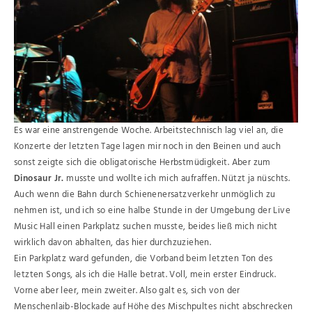
Es war eine anstrengende Woche. Arbeitstechnisch lag viel an, die
Konzerte der letzten Tage lagen mir noch in den Beinen und auch
sonst zeigte sich die obligatorische Herbstmüdigkeit. Aber zum
Dinosaur Jr.
musste und wollte ich mich aufraffen. Nützt ja nüschts.
Auch wenn die Bahn durch Schienenersatzverkehr unmöglich zu
nehmen ist, und ich so eine halbe Stunde in der Umgebung der Live
Music Hall einen Parkplatz suchen musste, beides ließ mich nicht
wirklich davon abhalten, das hier durchzuziehen.
Ein Parkplatz ward gefunden, die Vorband beim letzten Ton des
letzten Songs, als ich die Halle betrat. Voll, mein erster Eindruck.
Vorne aber leer, mein zweiter. Also galt es, sich von der
Menschenlaib-Blockade auf Höhe des Mischpultes nicht abschrecken