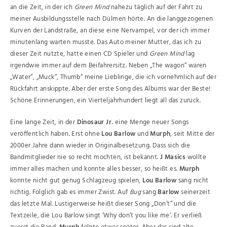
an die Zeit, in der ich
Green Mind
nahezu täglich auf der Fahrt zu
meiner Ausbildungsstelle nach Dülmen hörte. An die langgezogenen
Kurven der Landstraße, an diese eine Nervampel, vor der ich immer
minutenlang warten musste. Das Auto meiner Mutter, das ich zu
dieser Zeit nutzte, hatte einen CD Spieler und
Green Mind
lag
irgendwie immer auf dem Beifahrersitz. Neben „The wagon“ waren
„Water“, „Muck“, Thumb“ meine Lieblinge, die ich vornehmlich auf der
Rückfahrt anskippte. Aber der erste Song des Albums war der Beste!
Schöne Erinnerungen, ein Vierteljahrhundert liegt all das zurück.
Eine lange Zeit, in der
Dinosaur Jr.
eine Menge neuer Songs
veröffentlich haben. Erst ohne
Lou Barlow
und
Murph
, seit Mitte der
2000er Jahre dann wieder in Originalbesetzung. Dass sich die
Bandmitglieder nie so recht mochten, ist bekannt.
J Masics
wollte
immer alles machen und konnte alles besser, so heißt es.
Murph
konnte nicht gut genug Schlagzeug spielen,
Lou Barlow
sang nicht
richtig. Folglich gab es immer Zwist. Auf
Bug
sang
Barlow
seinerzeit
das letzte Mal. Lustigerweise heißt dieser Song „Don’t“ und die
Textzeile, die Lou Barlow singt ‘Why don’t you like me‘. Er verließ