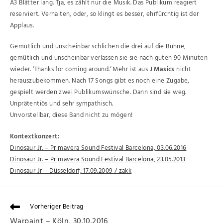
A3 Blätter lang. Tja, es zählt nur die Musik. Das Publikum reagiert
reserviert. Verhalten, oder, so klingt es besser, ehrfürchtig ist der
Applaus.
Gemütlich und unscheinbar schlichen die drei auf die Bühne,
gemütlich und unscheinbar verlassen sie sie nach guten 90 Minuten
wieder. ‘Thanks for coming around.‘ Mehr ist aus
J Masics
nicht
herauszubekommen. Nach 17 Songs gibt es noch eine Zugabe,
gespielt werden zwei Publikumswünsche. Dann sind sie weg.
Unprätentiös und sehr sympathisch.
Unvorstellbar, diese Band nicht zu mögen!
Kontextkonzert:
Dinosaur Jr. – Primavera Sound Festival Barcelona, 03.06.2016
Dinosaur Jr. – Primavera Sound Festival Barcelona, 23.05.2013
Dinosaur Jr – Düsseldorf, 17.09.2009 / zakk
Vorheriger Beitrag
Warpaint – Köln, 30.10.2016