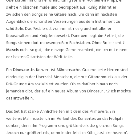
Oberkörper hin und her dreht. Ruhig steht er vor seinen Amps, er
sieht ein bisschen müde und bedröppelt aus. Ruhig stimmt er
zwischen den Songs seine Gitarre nach, um dann im nächsten
Augenblick die schönsten Verzerrungen aus dem Instrument zu
schütteln. Das Pedalbrett vor ihm ist riesig und mit allerlei
Kippschaltern und Knöpfen besetzt. Daneben liegt die Setlist, die
Songs stehen dort in riesengroßen Buchstaben. Ohne Brille sieht
J
Mascis
nicht so gut, die einzige Gemeinsamkeit, die ich mit einem
der besten Gitarristen der Welt teile.
Ein
Dinosaur Jr.
Konzert ist Männersache. Graumelierte Herren sind
eindeutig in der Überzahl. Menschen, die mit Gitarrenmusik aus der
Prä-Grunge Ära sozialisiert wurden. Ob es darüber hinaus noch
jemanden gibt, der auf ein neues Album von Dinosaur Jr.? Ich möchte
das anzweifeln.
Das Set hat starke Ähnlichkeiten mit dem des Primavera. Ein
weiteres Mal musste ich im Verlauf des Konzertes an das Frühjahr
denken, denn iIm Programm sind größtenteils die gleichen Songs.
Jedoch nur größtenteils, denn leider fehlt in Köln „Just like heaven“.