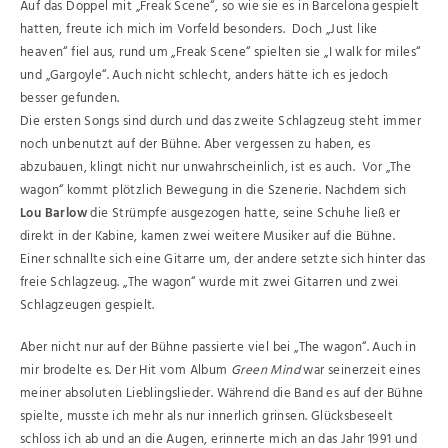
Auf das Doppel mit „Freak Scene“, so wie sie es in Barcelona gespielt
hatten, freute ich mich im Vorfeld besonders. Doch „Just like
heaven“ fiel aus, rund um „Freak Scene“ spielten sie „I walk for miles“
und „Gargoyle“. Auch nicht schlecht, anders hätte ich es jedoch
besser gefunden.
Die ersten Songs sind durch und das zweite Schlagzeug steht immer
noch unbenutzt auf der Bühne. Aber vergessen zu haben, es
abzubauen, klingt nicht nur unwahrscheinlich, ist es auch. Vor „The
wagon“ kommt plötzlich Bewegung in die Szenerie. Nachdem sich
Lou Barlow
die Strümpfe ausgezogen hatte, seine Schuhe ließ er
direkt in der Kabine, kamen zwei weitere Musiker auf die Bühne.
Einer schnallte sich eine Gitarre um, der andere setzte sich hinter das
freie Schlagzeug. „The wagon“ wurde mit zwei Gitarren und zwei
Schlagzeugen gespielt.
Aber nicht nur auf der Bühne passierte viel bei „The wagon“. Auch in
mir brodelte es. Der Hit vom Album
Green Mind
war seinerzeit eines
meiner absoluten Lieblingslieder. Während die Band es auf der Bühne
spielte, musste ich mehr als nur innerlich grinsen. Glücksbeseelt
schloss ich ab und an die Augen, erinnerte mich an das Jahr 1991 und