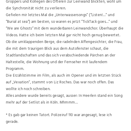
Groppers und Kollegen des Öfteren zur Leinwand blickten, wohl um
die Synchronität nicht zu verlieren.
Gefielen mir letztes Mal die „Unterwassersongs“ (“Listen!…“ und
“Burial at sea“) am besten, so waren es jetzt “TickTack goes…“ und
“We are Ghosts“ mit dem wunderbaren Leinwandchor. Überhaupt die
Videos. Hatte ich beim letzten Mal gar nicht hoch genug bewertet.
Ob die umklappenden Berge, die radelnden Affengesichter, die Frau,
die mit dem traurigen Blick aus dem Autofenster schaut, die
Stadtlandschaften und das sich verabschiedende Pärchen an der
Haltestelle, die Wohnung und der Fernseher mit laufendem
Programm.
Die Erzählstimme im Film, als auch im Opener und im letzten Stück
auf „Vexation“, stammt von Liz Roches. Das war noch offen. Das
wollte ich noch schreiben.
Alles andere wurde bereits gesagt, ausser: In Heerlen stand ein Song
mehr auf der Setlist als in Köln. Mhmmm…
* Es gab gar keinen Tatort. Polizeiruf 110 war angesagt, lese ich
gerade.