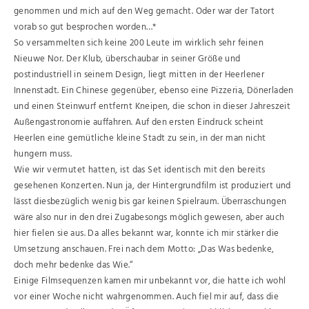
genommen und mich auf den Weg gemacht. Oder war der Tatort
vorab so gut besprochen worden…*
So versammelten sich keine 200 Leute im wirklich sehr feinen
Nieuwe Nor. Der Klub, überschaubar in seiner Größe und
postindustriell in seinem Design, liegt mitten in der Heerlener
Innenstadt. Ein Chinese gegenüber, ebenso eine Pizzeria, Dönerladen
und einen Steinwurf entfernt Kneipen, die schon in dieser Jahreszeit
Außengastronomie auffahren. Auf den ersten Eindruck scheint
Heerlen eine gemütliche kleine Stadt zu sein, in der man nicht
hungern muss.
Wie wir vermutet hatten, ist das Set identisch mit den bereits
gesehenen Konzerten. Nun ja, der Hintergrundfilm ist produziert und
lässt diesbezüglich wenig bis gar keinen Spielraum. Überraschungen
wäre also nur in den drei Zugabesongs möglich gewesen, aber auch
hier fielen sie aus. Da alles bekannt war, konnte ich mir stärker die
Umsetzung anschauen. Frei nach dem Motto: „Das Was bedenke,
doch mehr bedenke das Wie.“
Einige Filmsequenzen kamen mir unbekannt vor, die hatte ich wohl
vor einer Woche nicht wahrgenommen. Auch fiel mir auf, dass die