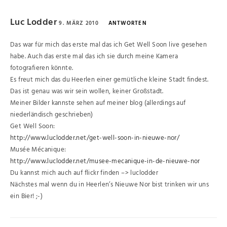
Luc Lodder
9. MÄRZ 2010
ANTWORTEN
Das war für mich das erste mal das ich Get Well Soon live gesehen
habe. Auch das erste mal das ich sie durch meine Kamera
fotografieren könnte.
Es freut mich das du Heerlen einer gemütliche kleine Stadt findest.
Das ist genau was wir sein wollen, keiner Großstadt.
Meiner Bilder kannste sehen auf meiner blog (allerdings auf
niederländisch geschrieben)
Get Well Soon:
http://www.luclodder.net/get-well-soon-in-nieuwe-nor/
Musée Mécanique:
http://www.luclodder.net/musee-mecanique-in-de-nieuwe-nor
Du kannst mich auch auf flickr finden –> luclodder
Nächstes mal wenn du in Heerlen’s Nieuwe Nor bist trinken wir uns
ein Bier! ;-)