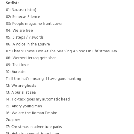
Setlist:
01: Nausea (Intro)
02: Senecas Silence
03: People magazine front cover
04: We are free
05: 5 steps / 7 swords
06: A voice in the Louvre
07: Listen! Those Lost At The Sea Sing A Song On Christmas Day
08: Werner Herzog gets shot
09: That love
10: Aureate!
11: If this hat’s missing if have gone hunting
12: We are ghosts
13: A burial at sea
14: Ticktack goes my automatic head
15: Angry young man
16: We are the Roman Empire
Zugabe:
17: Christmas in adventure parks
18: Help to prevent Forest fires