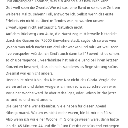
und eingängiger. Komisch, was ein Abend alles bewirken kann.
Get well soon die Zweite. Wie ist das, eine Band in so kurzer Zeit ein
weiteres Mal zu sehen? Toll, antworte ich. Selbst wenn das erste
Erlebnis ein nicht zu Übertreffendes war, so wurden unsere
Erwartungen nicht enttäuscht. Natürlich nicht.
Auf dem Rückweg zum Auto, die Nacht zog mittlerweile bitterkalt
durch die Gassen der 75000 Einwohnerstadt, sagte ich so was wie:
„Wenn man mich nachts um drei Uhr wecken und mir Get well soon
live vorspielen würde, ich fänd’s auch dann toll.“ Soweit ist es schon,
solch überragende Liveerlebnisse hat mir die Band bei ihren letzten
Konzerten beschert, dass ich nichts anderes als Begeisterung spüre.
Diesmal war es nicht anders.
Heerlen ist nicht Köln, das Nieuwe Nor nicht das Gloria. Vergleiche
wären unfair und daher weigere ich mich so was zu schreiben wie:
Vor einer Woche ward ihr aber redseliger, oder: Wieso ist das jetzt
so-und-so und nicht anders.
Die Grenznähe war erkennbar. Viele haben für diesen Abend
rübergemacht. Warum es nicht mehr waren, bleibt mir ein Rätsel.
Also wenn ich vor einer Woche im Gloria gewesen wäre, dann hätte
ich die 45 Minuten A4 und die 11 Euro Eintritt entzückend entgegen