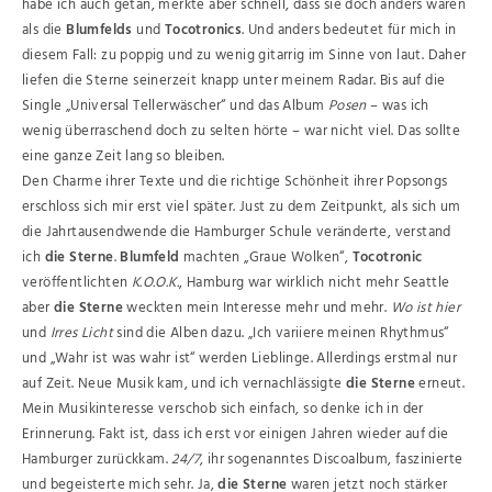
habe ich auch getan, merkte aber schnell, dass sie doch anders waren
als die
Blumfelds
und
Tocotronics
. Und anders bedeutet für mich in
diesem Fall: zu poppig und zu wenig gitarrig im Sinne von laut. Daher
liefen die Sterne seinerzeit knapp unter meinem Radar. Bis auf die
Single „Universal Tellerwäscher“ und das Album
Posen
– was ich
wenig überraschend doch zu selten hörte – war nicht viel. Das sollte
eine ganze Zeit lang so bleiben.
Den Charme ihrer Texte und die richtige Schönheit ihrer Popsongs
erschloss sich mir erst viel später. Just zu dem Zeitpunkt, als sich um
die Jahrtausendwende die Hamburger Schule veränderte, verstand
ich
die Sterne
.
Blumfeld
machten „Graue Wolken“,
Tocotronic
veröffentlichten
K.O.O.K.
, Hamburg war wirklich nicht mehr Seattle
aber
die Sterne
weckten mein Interesse mehr und mehr.
Wo ist hier
und
Irres Licht
sind die Alben dazu. „Ich variiere meinen Rhythmus“
und „Wahr ist was wahr ist“ werden Lieblinge. Allerdings erstmal nur
auf Zeit. Neue Musik kam, und ich vernachlässigte
die Sterne
erneut.
Mein Musikinteresse verschob sich einfach, so denke ich in der
Erinnerung. Fakt ist, dass ich erst vor einigen Jahren wieder auf die
Hamburger zurückkam.
24/7
, ihr sogenanntes Discoalbum, faszinierte
und begeisterte mich sehr. Ja,
die Sterne
waren jetzt noch stärker