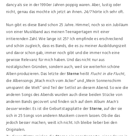
dancy als sie in der 1990er Jahren poppig waren. Aber, lustig oder
nicht, genau das mochte ich jetzt an ihnen.
24/7
hörte ich sehr oft.
Nun gibt es diese Band schon 25 Jahre. Himmel, noch so ein Jubiläum
von einer Musikband aus meinen Teenagertagen mit einer
irritierenden Zahl. Wie lange ist 25? Ich empfinde es erschreckend
und schön zugleich, dass es Bands, die es zu meiner Ausbildungszeit
und davor schon gab, immer noch gibt und die immer noch eine
gewisse Relevanz für mich haben. Und das nicht nur aus
nostalgischen Gründen, sondern auch, weil sie weiterhin schöne
Alben produzieren. Das letzte der
Sterne
heißt
Flucht in die Flucht
,
die Albensongs „Mach mich vom Acker“ und „Mein Sonnenschirm
umspannt die Welt“ sind Teil der Setlist an diesem Abend. So wie die
anderen Songs des Abends wurden auch diese beiden Stücke von
anderen Bands gecovert und finden sich auf dem Album
Mach’s
besser
wieder. Es ist die Geburtstagsplatte der
Sterne
, auf der sie
sich in 25 Songs von anderen Musikern covern lassen. Ob die das
jedoch besser machen, weiß ich nicht. Ich bleibe lieber bei den
Originalen.