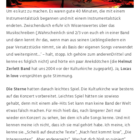
Um es kurz zu machen. Es waren gute 40 Minuten, die mit einem
Instrumentalstück begannen und mit einem Instrumentalstück
endeten. Zwischendurch erfuhr ich Wissenswertes über das
Musikschreiben (‚Wahrscheinlich sind 2/3 von euch eh in einer Band
und dann kennt ihr das, wenn man aus seinen Lieblingsliedern ein
paar Versatzstücke nimmt, sie als Basis der eigenen Songs verwendet
und weiterspinnt…‘ – halt, stopp. Ich gehöre zum anderenDrittel und
kenne es folglich nicht) und hörte ein paar Anekdötchen (die
Helmut
Zerlett Band
hat uns 2004 vor der Kulturkirche zugeparkt). Ja,
Locas
in love
versprühten gute Stimmung.
Die Sterne
hatten danach leichtes Spiel. Die Kulturkirche war bestens
auf das Konzert vorbereitet. Leichtes Spiel hätten sie sowieso
gehabt, denn mit einem alle-Hits Set kann man keine Band der Welt
etwas falsch machen. Für mich hieß das, nach längerer Zeit mal
wieder ein Konzert zu sehen, bei dem ich alle Songs kenne. Und mit
kennen meine ich nicht, dass ich sie mal gehört habe. Ich meine, ich
kenne sie. „Scheiß auf deutsche Texte“, „Nach fest kommt lose“, „Die
Interessanten“, „Aber andererseits“ „Was hat dich bloß so ruiniert“,