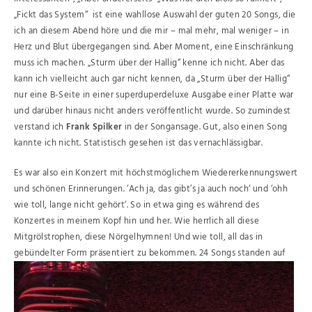
„Fickt das System“ ist eine wahllose Auswahl der guten 20 Songs, die
ich an diesem Abend höre und die mir – mal mehr, mal weniger – in
Herz und Blut übergegangen sind. Aber Moment, eine Einschränkung
muss ich machen. „Sturm über der Hallig“ kenne ich nicht. Aber das
kann ich vielleicht auch gar nicht kennen, da „Sturm über der Hallig“
nur eine B-Seite in einer superduperdeluxe Ausgabe einer Platte war
und darüber hinaus nicht anders veröffentlicht wurde. So zumindest
verstand ich
Frank Spilker
in der Songansage. Gut, also einen Song
kannte ich nicht. Statistisch gesehen ist das vernachlässigbar.
Es war also ein Konzert mit höchstmöglichem Wiedererkennungswert
und schönen Erinnerungen. ‘Ach ja, das gibt’s ja auch noch‘ und ‘ohh
wie toll, lange nicht gehört‘. So in etwa ging es während des
Konzertes in meinem Kopf hin und her. Wie herrlich all diese
Mitgrölstrophen, diese Nörgelhymnen! Und wie toll, all das in
gebündelter Form präsentiert zu bekommen.
24 Songs standen auf