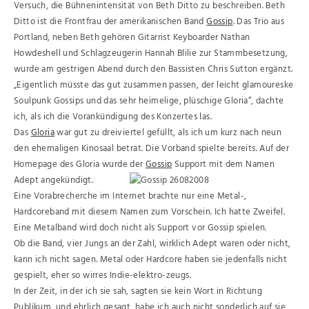
Versuch, die Bühnenintensität von Beth Ditto zu beschreiben. Beth
Ditto ist die Frontfrau der amerikanischen Band
Gossip
. Das Trio aus
Portland, neben Beth gehören Gitarrist Keyboarder Nathan
Howdeshell und Schlagzeugerin Hannah Blilie zur Stammbesetzung,
wurde am gestrigen Abend durch den Bassisten Chris Sutton ergänzt.
„Eigentlich müsste das gut zusammen passen, der leicht glamoureske
Soulpunk Gossips und das sehr heimelige, plüschige Gloria“, dachte
ich, als ich die Vorankündigung des Konzertes las.
Das
Gloria
war gut zu dreiviertel gefüllt, als ich um kurz nach neun
den ehemaligen Kinosaal betrat. Die Vorband spielte bereits. Auf der
Homepage des Gloria wurde der
Gossip
Support mit dem Namen
Adept angekündigt.
Eine Vorabrecherche im Internet brachte nur eine Metal-,
Hardcoreband mit diesem Namen zum Vorschein. Ich hatte Zweifel.
Eine Metalband wird doch nicht als Support vor Gossip spielen.
Ob die Band, vier Jungs an der Zahl, wirklich Adept waren oder nicht,
kann ich nicht sagen. Metal oder Hardcore haben sie jedenfalls nicht
gespielt, eher so wirres Indie-elektro-zeugs.
In der Zeit, in der ich sie sah, sagten sie kein Wort in Richtung
Publikum, und ehrlich gesagt, habe ich auch nicht sonderlich auf sie