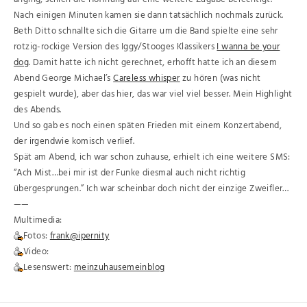
Nach einigen Minuten kamen sie dann tatsächlich nochmals zurück.
Beth Ditto schnallte sich die Gitarre um die Band spielte eine sehr
rotzig-rockige Version des Iggy/Stooges Klassikers
I wanna be your
dog
. Damit hatte ich nicht gerechnet, erhofft hatte ich an diesem
Abend George Michael’s
Careless whisper
zu hören (was nicht
gespielt wurde), aber das hier, das war viel viel besser. Mein Highlight
des Abends.
Und so gab es noch einen späten Frieden mit einem Konzertabend,
der irgendwie komisch verlief.
Spät am Abend, ich war schon zuhause, erhielt ich eine weitere SMS:
“Ach Mist…bei mir ist der Funke diesmal auch nicht richtig
übergesprungen.” Ich war scheinbar doch nicht der einzige Zweifler…
——
Multimedia:
Fotos:
frank@ipernity
Video:
Lesenswert:
meinzuhausemeinblog