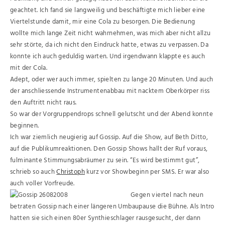
geachtet. Ich fand sie langweilig und beschäftigte mich lieber eine
Viertelstunde damit, mir eine Cola zu besorgen. Die Bedienung
wollte mich lange Zeit nicht wahrnehmen, was mich aber nicht allzu
sehr störte, da ich nicht den Eindruck hatte, etwas zu verpassen. Da
konnte ich auch geduldig warten. Und irgendwann klappte es auch
mit der Cola.
Adept, oder wer auch immer, spielten zu lange 20 Minuten. Und auch
der anschliessende Instrumentenabbau mit nacktem Oberkörper riss
den Auftritt nicht raus.
So war der Vorgruppendrops schnell gelutscht und der Abend konnte
beginnen.
Ich war ziemlich neugierig auf Gossip. Auf die Show, auf Beth Ditto,
auf die Publikumreaktionen. Den Gossip Shows hallt der Ruf voraus,
fulminante Stimmungsabräumer zu sein. “Es wird bestimmt gut”,
schrieb so auch
Christoph
kurz vor Showbeginn per SMS. Er war also
auch voller Vorfreude.
Gegen viertel nach neun
betraten Gossip nach einer längeren Umbaupause die Bühne. Als Intro
hatten sie sich einen 80er Synthieschlager rausgesucht, der dann