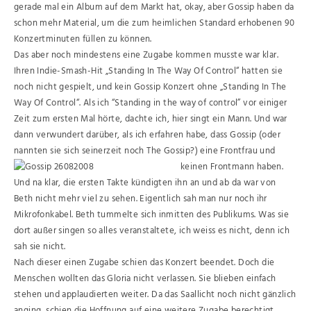
gerade mal ein Album auf dem Markt hat, okay, aber Gossip haben da
schon mehr Material, um die zum heimlichen Standard erhobenen 90
Konzertminuten füllen zu können.
Das aber noch mindestens eine Zugabe kommen musste war klar.
Ihren Indie-Smash-Hit „Standing In The Way Of Control“ hatten sie
noch nicht gespielt, und kein Gossip Konzert ohne „Standing In The
Way Of Control“. Als ich “Standing in the way of control” vor einiger
Zeit zum ersten Mal hörte, dachte ich, hier singt ein Mann. Und war
dann verwundert darüber, als ich erfahren habe, dass Gossip (oder
nannten sie sich seinerzeit noch The Gossip?) eine Frontfrau und
keinen Frontmann haben.
Und na klar, die ersten Takte kündigten ihn an und ab da war von
Beth nicht mehr viel zu sehen. Eigentlich sah man nur noch ihr
Mikrofonkabel. Beth tummelte sich inmitten des Publikums. Was sie
dort außer singen so alles veranstaltete, ich weiss es nicht, denn ich
sah sie nicht.
Nach dieser einen Zugabe schien das Konzert beendet. Doch die
Menschen wollten das Gloria nicht verlassen. Sie blieben einfach
stehen und applaudierten weiter. Da das Saallicht noch nicht gänzlich
anging, schien die Hoffnung auf eine weitere Zugabe berechtigt.