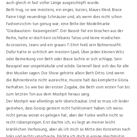
auch gleich in fast voller Länge ausgeschöpft wurde.
Beth trug, so wie meistens, ein enges, kurzes, blaues Kleid. Brace
Paine trägt neuerdings Schnäuzer und, als wenn dies nicht schon
Fashionvictim-tun genug war, eine Brille der Modellmarke
“Glasbaustein- Kassengestell”. Der Bassist fiel ein bisschen aus der
Reihe, hatte er doch kein sichtbares Tatoo und keine modischen
Accessoires, Jeans und ein graues T-Shirt hieß sein Bühnenoutfit.
Dafür hatte er sichtlich am meisten Spaß. Über jeden kleinen Witz
oder Bemerkung von Beth oder Brace lachte er sich schlapp. Sein
Bassspiel war unspektakulär und solide. Generell lässt sich das für alle
drei Musiker sagen. Die Show gehörte allein Beth Ditto. Und wenn
die Bühnenbreite nicht ausreichte, musste halt das komplette Gloria
herhalten. So wie bei der ersten Zugabe, die Beth vom ersten Ton bis
zum letzten Ton aus dem Moshpit heraus sang.
Der Moshpit war allerdings sehr überschaubar. Und so muss ich leider
gestehen, dass Gossip gestern nicht funktioniert haben. Ich weiss
nicht genau woran es gelegen hat, aber der Funke wollte nicht so
recht rüberspringen. Erst dachte ich, es liegt an meiner leicht
kränklichen Verfassung, aber als ich mich so Mitte des Konzertes nach
links und rechts umschaute, blickte ich doch in einige gleichmütig