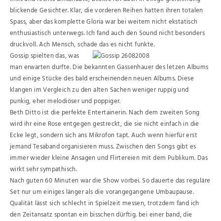
blickende Gesichter. Klar, die vorderen Reihen hatten ihren totalen
Spass, aber das komplette Gloria war bei weitem nicht ekstatisch
enthusiastisch unterwegs. Ich fand auch den Sound nicht besonders
druckvoll. Ach Mensch, schade das es nicht funkte.
Gossip spielten das, was
man erwarten durfte. Die bekannten Gassenhauer des letzen Albums
und einige Stücke des bald erscheinenden neuen Albums. Diese
klangen im Vergleich zu den alten Sachen weniger ruppig und
punkig, eher melodiöser und poppiger.
Beth Ditto ist die perfekte Entertainerin. Nach dem zweiten Song
wird ihr eine Rose entgegen gestreckt, die sie nicht einfach in die
Ecke legt, sondern sich ans Mikrofon tapt. Auch wenn hierfür erst
jemand Tesaband organisieren muss. Zwischen den Songs gibt es
immer wieder kleine Ansagen und Flirtereien mit dem Publikum. Das
wirkt sehr sympathisch.
Nach guten 60 Minuten war die Show vorbei. So dauerte das reguläre
Set nur um einiges länger als die vorangegangene Umbaupause.
Qualität lässt sich schlecht in Spielzeit messen, trotzdem fand ich
den Zeitansatz spontan ein bisschen dürftig. bei einer band, die