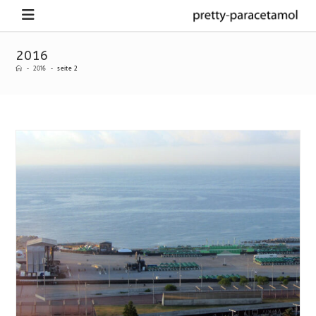
2016
-
2016
-
seite 2