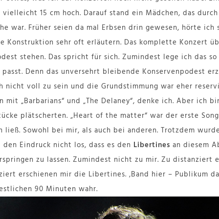
, vielleicht 15 cm hoch. Darauf stand ein Mädchen, das durc
e war. Früher seien da mal Erbsen drin gewesen, hörte ich s
e Konstruktion sehr oft erläutern. Das komplette Konzert üb
est stehen. Das spricht für sich. Zumindest lege ich das so 
passt. Denn das unversehrt bleibende Konservenpodest erz
h nicht voll zu sein und die Grundstimmung war eher reservi
 mit „Barbarians“ und „The Delaney“, denke ich. Aber ich bin
tücke plätscherten. „Heart of the matter“ war der erste Son
ließ. Sowohl bei mir, als auch bei anderen. Trotzdem wurde
 den Eindruck nicht los, dass es den
Libertines
an diesem Ab
springen zu lassen. Zumindest nicht zu mir. Zu distanziert 
ziert erschienen mir die Libertines. ‚Band hier – Publikum da‘
estlichen 90 Minuten wahr.