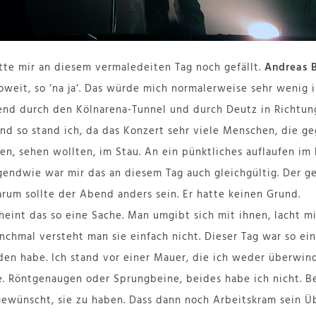
atte mir an diesem vermaledeiten Tag noch gefällt.
Andreas 
oweit, so ‘na ja‘. Das würde mich normalerweise sehr wenig 
bend durch den Kölnarena-Tunnel und durch Deutz in Richtu
 und so stand ich, da das Konzert sehr viele Menschen, die g
en, sehen wollten, im Stau. An ein pünktliches auflaufen im
gendwie war mir das an diesem Tag auch gleichgültig. Der 
rum sollte der Abend anders sein. Er hatte keinen Grund.
eint das so eine Sache. Man umgibt sich mit ihnen, lacht mi
nchmal versteht man sie einfach nicht. Dieser Tag war so ein
en habe. Ich stand vor einer Mauer, die ich weder überwind
. Röntgenaugen oder Sprungbeine, beides habe ich nicht. Be
gewünscht, sie zu haben. Dass dann noch Arbeitskram sein Ü