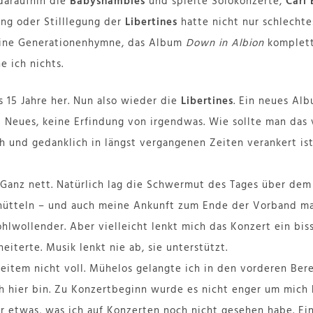
daraufhin die
Babyshambles
und spielte Solokonzerte,
Carl 
ung oder Stilllegung der
Libertines
hatte nicht nur schlechte
eine Generationenhymne, das Album
Down in Albion
komplett
 ich nichts.
is 15 Jahre her. Nun also wieder die
Libertines
. Ein neues Alb
Neues, keine Erfindung von irgendwas. Wie sollte man das 
h und gedanklich in längst vergangenen Zeiten verankert ist
. Ganz nett. Natürlich lag die Schwermut des Tages über dem
schütteln – und auch meine Ankunft zum Ende der Vorband m
lwollender. Aber vielleicht lenkt mich das Konzert ein biss
heiterte. Musik lenkt nie ab, sie unterstützt.
eitem nicht voll. Mühelos gelangte ich in den vorderen Bere
h hier bin. Zu Konzertbeginn wurde es nicht enger um mich 
 etwas, was ich auf Konzerten noch nicht gesehen habe. Ein