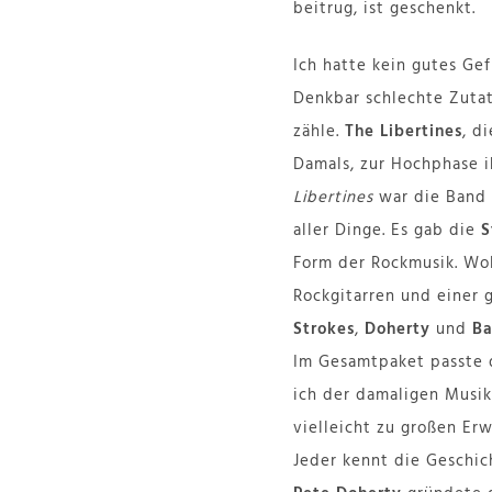
beitrug, ist geschenkt.
Ich hatte kein gutes Ge
Denkbar schlechte Zutat
zähle.
The Libertines
, d
Damals, zur Hochphase 
Libertines
war die Band
aller Dinge. Es gab die
S
Form der Rockmusik. Wob
Rockgitarren und einer 
Strokes
,
Doherty
und
Ba
Im Gesamtpaket passte d
ich der damaligen Musik
vielleicht zu großen Er
Jeder kennt die Geschic