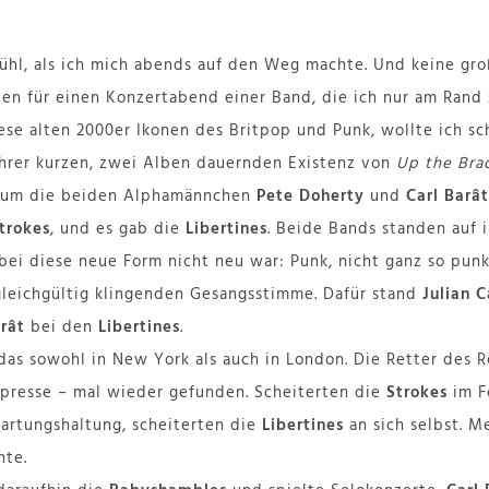
fühl, als ich mich abends auf den Weg machte. Und keine gro
en für einen Konzertabend einer Band, die ich nur am Rand
iese alten 2000er Ikonen des Britpop und Punk, wollte ich s
ihrer kurzen, zwei Alben dauernden Existenz von
Up the Bra
 um die beiden Alphamännchen
Pete Doherty
und
Carl Barât
trokes
, und es gab die
Libertines
. Beide Bands standen auf i
ei diese neue Form nicht neu war: Punk, nicht ganz so punk
gleichgültig klingenden Gesangsstimme. Dafür stand
Julian 
rât
bei den
Libertines
.
as sowohl in New York als auch in London. Die Retter des 
presse – mal wieder gefunden. Scheiterten die
Strokes
im F
wartungshaltung, scheiterten die
Libertines
an sich selbst. M
hte.