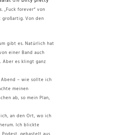
Barât
die
Dirty pretty
s. „Fuck forever“ von
 großartig. Von den
um gibt es. Natürlich hat
von einer Band auch
. Aber es klingt ganz
 Abend – wie sollte ich
achte meinen
chen ab, so mein Plan,
ich, an den Ort, wo ich
herum. Ich blickte
 Podest, gebastelt aus