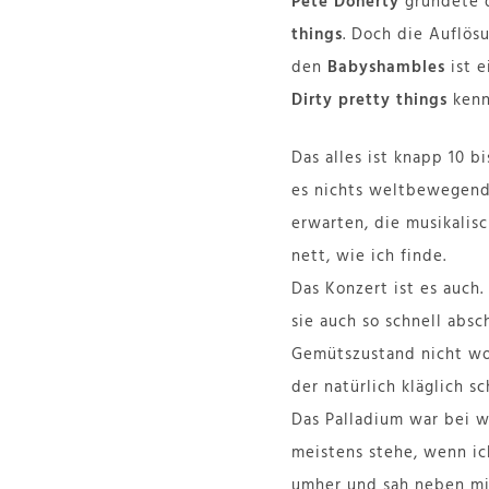
Pete Doherty
gründete 
things
. Doch die Auflös
den
Babyshambles
ist 
Dirty pretty things
kenne
Das alles ist knapp 10 b
es nichts weltbewegend 
erwarten, die musikalisc
nett, wie ich finde.
Das Konzert ist es auch
sie auch so schnell ab
Gemütszustand nicht woh
der natürlich kläglich sc
Das Palladium war bei w
meistens stehe, wenn ic
umher und sah neben mir