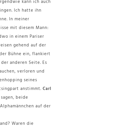
 Irgendwie kann ich auch
ngen. Ich hatte ihn
ne. In meiner
nisse mit diesem Mann:
dwo in einem Pariser
reisen gehend auf der
er Bühne ein, flankiert
der anderen Seite. Es
rauchen, verloren und
lenhopping seines
tsingpart anstimmt.
Carl
 sagen, beide
i Alphamännchen auf der
Band? Waren die