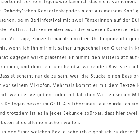
nzerteindruck rein. Irgendwie kann ich das nicht verneinen.
ie
Doherty
’schen Konzerteskapaden nicht aus meinem Kopf gi
gesehen, beim
Berlinfestival
mit zwei Tänzerinnen auf der Büh
ider Auftritt. Ich kenne aber auch die anderen Konzerterleb
ende Vorträge, Konzerte
nachts um drei Uhr beginnend
irgen
mit, wenn ich ihn mir mit seiner umgeschnallten Gitarre in K
arât
dagegen wirkt präsenter. Er nimmt den Mittelplatz auf d
r einem, und dem sehr unscheinbar wirkenden Bassisten auf 
Bassist scheint nur da zu sein, weil die Stücke einen Bass b
 er vor seinem Mikrofon. Mehrmals kommt er mit dem Textzei
mit, wenn er vergebens oder mit falschen Worten seinen Mi
 Kollegen besser im Griff. Als Libertines Laie würde ich sie
nd trotzdem ist es in jeder Sekunde spürbar, dass hier zwe
ebsten alles alleine machen wollen.
in den Sinn: welchen Bezug habe ich eigentlich zu dieser 