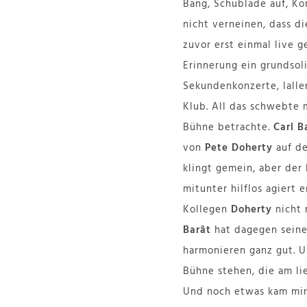
Bäng, Schublade auf, Ko
nicht verneinen, dass d
zuvor erst einmal live 
Erinnerung ein grundsol
Sekundenkonzerte, lall
Klub. All das schwebte 
Bühne betrachte.
Carl B
von
Pete Doherty
auf de
klingt gemein, aber der 
mitunter hilflos agiert
Kollegen
Doherty
nicht 
Barât
hat dagegen seinen
harmonieren ganz gut. U
Bühne stehen, die am li
Und noch etwas kam mir 