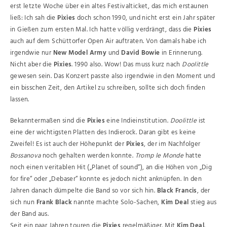
erst letzte Woche über ein altes Festivalticket, das mich erstaunen
ließ: Ich sah die
Pixies
doch schon 1990, und nicht erst ein Jahr später
in Gießen zum ersten Mal. Ich hatte völlig verdrängt, dass die
Pixies
auch auf dem Schüttorfer Open Air auftraten. Von damals habe ich
irgendwie nur
New Model Army
und
David Bowie
in Erinnerung.
Nicht aber die
Pixies
. 1990 also. Wow! Das muss kurz nach
Doolittle
gewesen sein. Das Konzert passte also irgendwie in den Moment und
ein bisschen Zeit, den Artikel zu schreiben, sollte sich doch finden
lassen.
Bekanntermaßen sind die
Pixies
eine Indieinstitution.
Doolittle
ist
eine der wichtigsten Platten des Indierock. Daran gibt es keine
Zweifel! Es ist auch der Höhepunkt der
Pixies
, der im Nachfolger
Bossanova
noch gehalten werden konnte.
Tromp le Monde
hatte
noch einen veritablen Hit („Planet of sound“), an die Höhen von „Dig
for fire“ oder „Debaser“ konnte es jedoch nicht anknüpfen. In den
Jahren danach dümpelte die Band so vor sich hin.
Black Francis
, der
sich nun
Frank Black
nannte machte Solo-Sachen,
Kim Deal
stieg aus
der Band aus.
Seit ein paar Jahren touren die
Pixies
regelmäßiger. Mit
Kim Deal
.