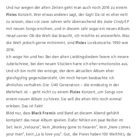
Und nur wegen der alten Zeiten geht man auch noch 2016 zu einem
Pixies
Konzert. Wer etwas anderes sagt, der lügt! Da ist es eher nett
zu wissen, dass vor zwei Jahren sehr überraschend die
Indie Cindy
EP
mit neuen Songs erschien, und in diesem Jahr sogar ein neues Album.
Head carrier
. Ob die Welt das braucht, ich möchte es anzweifeln. Was
die Welt jedoch gerne mitnimmt, sind
Pixies
Livekonzerte. 1990 wie
2016.
Ich woge hin und her. Bei den alten Lieblingsliedern feiere ich innere
Jubelschreie, bei den neuen Stücken harre ich eher emotionslos aus.
Und ich bin nicht der einzige, der dem aktuellen Album eher
gleichgültig gegenübersteht. Um mich herum beobachte ich
ähnliches verhalten. Die Ü40 Generation – die eindeutig in der
Mehrheit ist – geht nicht zu einem
Pixies
Konzert, um Songs von
einem neuen Album zu hören. Sie will die alten Hits noch einmal
erleben. Das ist Fakt!
Blöd nur, dass
Black Francis
und Band an diesem Abend gefühlt
komplett das neue Album spielen. Dafür fehlen ein paar Reißer im
Set: kein „Velouria“, kein „Monkey gone to heaven“, kein „Here comes
your man“, kein „La la love you“. Gut, die Pixies haben 100 Welthits, da