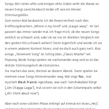
Songs. Mit vielen ahhs und einigen ohhs. Dabei wirkt die Masse an
neuen Songs zwischendurch leider oft wie ein kleiner
Stimmungskiller.
Zum ersten Mal beobachte ich die Reserviertheit nach den
Eröffnungskrachern „Where is my mind“ und „Gauge away“. Im Set
passiert das immer wieder mal. Ich frage mich, ob die neuen Songs
wirklich so schwach sind, oder ob sie nur im direkten Vergleich mit
den großen Hits schwach wirken? Denn eigentlich und würde ich sie
in einem anderen Kontext hören, sind sie doch auch ganz nett. Also
einige. „Tenement Song“ ist richtig übel. „Classic Masher“ ein
Popsong. Beide Songs spielen sie nacheinander weg und es ist das
dickste Stimmungsloch des Konzertes.
Sie machen das zwei, dreimal an diesem Abend. Dann spielen sie
mehrere neue Songs hintereinander weg. Mal singt
Paz
, mal
nuschelt
Black
Francis
irgendwas, was nach ‘rumshakalaka‘ klingt
(„Um Chagga Lagga“), mal covern sie sich in den Gitarrenparts selbst
(„All i think about now“).
Aber nach einer solchen Phase erklingt auf einmal ein leises „Hey“,