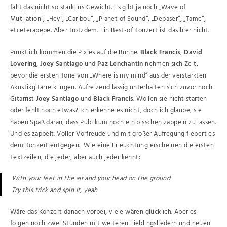
fällt das nicht so stark ins Gewicht. Es gibt ja noch „Wave of
Mutilation“, „Hey“, „Caribou“, „Planet of Sound“, „Debaser“, „Tame“,
etceterapepe. Aber trotzdem. Ein Best-of Konzert ist das hier nicht.
Pünktlich kommen die Pixies auf die Bühne.
Black Francis
,
David
Lovering
,
Joey Santiago
und
Paz Lenchantin
nehmen sich Zeit,
bevor die ersten Töne von „Where is my mind“ aus der verstärkten
Akustikgitarre klingen. Aufreizend lässig unterhalten sich zuvor noch
Gitarrist
Joey Santiago
und
Black Francis
. Wollen sie nicht starten
oder fehlt noch etwas? Ich erkenne es nicht, doch ich glaube, sie
haben Spaß daran, dass Publikum noch ein bisschen zappeln zu lassen.
Und es zappelt. Voller Vorfreude und mit großer Aufregung fiebert es
dem Konzert entgegen. Wie eine Erleuchtung erscheinen die ersten
Textzeilen, die jeder, aber auch jeder kennt:
With your feet in the air and your head on the ground
Try this trick and spin it, yeah
Wäre das Konzert danach vorbei, viele wären glücklich. Aber es
folgen noch zwei Stunden mit weiteren Lieblingsliedern und neuen