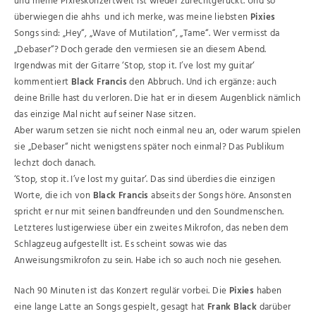
und meine Pixieskonzertwelt ist wieder zurechtgerückt. Und so
überwiegen die ahhs und ich merke, was meine liebsten
Pixies
Songs sind: „Hey“, „Wave of Mutilation“, „Tame“. Wer vermisst da
„Debaser“? Doch gerade den vermiesen sie an diesem Abend.
Irgendwas mit der Gitarre ‘Stop, stop it. I’ve lost my guitar‘
kommentiert
Black Francis
den Abbruch. Und ich ergänze: auch
deine Brille hast du verloren. Die hat er in diesem Augenblick nämlich
das einzige Mal nicht auf seiner Nase sitzen.
Aber warum setzen sie nicht noch einmal neu an, oder warum spielen
sie „Debaser“ nicht wenigstens später noch einmal? Das Publikum
lechzt doch danach.
‘Stop, stop it. I’ve lost my guitar‘. Das sind überdies die einzigen
Worte, die ich von
Black
Francis
abseits der Songs höre. Ansonsten
spricht er nur mit seinen bandfreunden und den Soundmenschen.
Letzteres lustigerwiese über ein zweites Mikrofon, das neben dem
Schlagzeug aufgestellt ist. Es scheint sowas wie das
Anweisungsmikrofon zu sein. Habe ich so auch noch nie gesehen.
Nach 90 Minuten ist das Konzert regulär vorbei. Die
Pixies
haben
eine lange Latte an Songs gespielt, gesagt hat
Frank Black
darüber