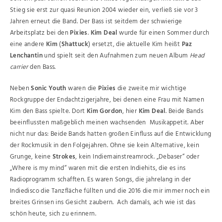
Stieg sie erst zur quasi Reunion 2004 wieder ein, verließ sie vor 3
Jahren erneut die Band. Der Bass ist seitdem der schwierige
Arbeitsplatz bei den
Pixies
.
Kim Deal
wurde für einen Sommer durch
eine andere
Kim
(
Shattuck
) ersetzt, die aktuelle Kim heißt
Paz
Lenchantin
und spielt seit den Aufnahmen zum neuen Album
Head
carrier
den Bass.
Neben
Sonic Youth
waren die
Pixies
die zweite mir wichtige
Rockgruppe der Endachtzigerjahre, bei denen eine Frau mit Namen
Kim den Bass spielte. Dort
Kim Gordon
, hier
Kim Deal
. Beide Bands
beeinflussten maßgeblich meinen wachsenden Musikappetit. Aber
nicht nur das: Beide Bands hatten großen Einfluss auf die Entwicklung
der Rockmusik in den Folgejahren. Ohne sie kein Alternative, kein
Grunge, keine
Strokes
, kein Indiemainstreamrock. „Debaser“ oder
„Where is my mind“ waren mit die ersten Indiehits, die es ins
Radioprogramm schafften. Es waren Songs, die jahrelang in der
Indiedisco die Tanzfläche füllten und die 2016 die mir immer noch ein
breites Grinsen ins Gesicht zaubern. Ach damals, ach wie ist das
schön heute, sich zu erinnern.