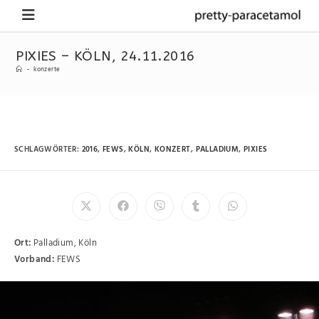
PIXIES – KÖLN, 24.11.2016
-
konzerte
SCHLAGWÖRTER
:
2016
,
FEWS
,
KÖLN
,
KONZERT
,
PALLADIUM
,
PIXIES
Ort:
Palladium, Köln
Vorband:
FEWS