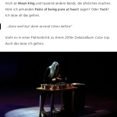
mich an
Moon King
und tausend andere Bands, die ähnliches machen.
Höre ich jemanden
Pains of being pure at heart
sagen? Oder
Yuck
?
Ich lasse all das gelten.
…done well but done several times before”
steht es in einer Plattenkritik zu ihrem 2011er Debütalbum
Color trip
.
Auch das lasse ich gelten.