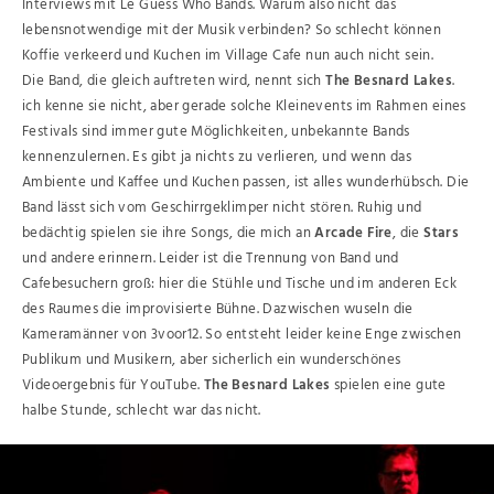
Interviews mit Le Guess Who Bands. Warum also nicht das
lebensnotwendige mit der Musik verbinden? So schlecht können
Koffie verkeerd und Kuchen im Village Cafe nun auch nicht sein.
Die Band, die gleich auftreten wird, nennt sich
The Besnard Lakes
.
ich kenne sie nicht, aber gerade solche Kleinevents im Rahmen eines
Festivals sind immer gute Möglichkeiten, unbekannte Bands
kennenzulernen. Es gibt ja nichts zu verlieren, und wenn das
Ambiente und Kaffee und Kuchen passen, ist alles wunderhübsch. Die
Band lässt sich vom Geschirrgeklimper nicht stören. Ruhig und
bedächtig spielen sie ihre Songs, die mich an
Arcade Fire
, die
Stars
und andere erinnern. Leider ist die Trennung von Band und
Cafebesuchern groß: hier die Stühle und Tische und im anderen Eck
des Raumes die improvisierte Bühne. Dazwischen wuseln die
Kameramänner von 3voor12. So entsteht leider keine Enge zwischen
Publikum und Musikern, aber sicherlich ein wunderschönes
Videoergebnis für YouTube.
The Besnard Lakes
spielen eine gute
halbe Stunde, schlecht war das nicht.