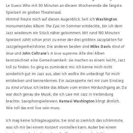
Le Guess Who mit 90 Minuten an diesem Wochenende die längste
Spielzeit im großen Theatersaal.
Himmel freute mich auf diesen Augenblick. Seit ich
Washington
monumentales Album
The Epic
im Sommer entdeckte, bin ich dem
Jazz wiederum ein Stück näher gekommen. Mit rund 180 Minuten
Spielzeit zählt schon jetzt zu einer der drei größten Jazzplatten für
Jazzgelegenheitshörer. Die anderen beiden sind
Miles Davis
Kind of
blue
und
John Coltrane
’s
A love supreme
. Alle drei Alben
kennzeichnet eine Gemeinsamkeit: sie machen es einem leicht, Jazz
toll zu finden. So ging es zumindest mir. Ich kenne mich nicht
sonderlich gut im Jazz aus, aber ich wollte ihn unbedingt für mich
entdecken und kennenlernen. Ein Jazzexperte riet mir zum Einstieg
zu
Kind of blue
. Ich liebte das Album vom ersten Hördurchgang an. Da
war doch genau die Musik, die ich Laie mit Jazz in Verbindung
brachte: Saxophonspielereien.
Kamasi Washington
klingt ähnlich.
Wie toll das erst live sein muss.
Ich mag keine Schlagzeugsolos. Sie sind so ziemlich das schlimmste,
was ich mir bei einem Konzert vorstellen kann. Außer bei einem