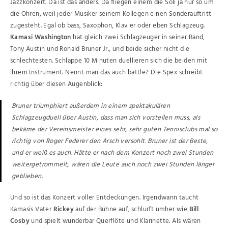
Jazzkonzert. Da ist das anders. Da fliegen einem die Soli ja nur so um
die Ohren, weil jeder Musiker seinem Kollegen einen Sonderauftritt
zugesteht. Egal ob bass, Saxophon, Klavier oder eben Schlagzeug.
Kamasi Washington
hat gleich zwei Schlagzeuger in seiner Band,
Tony Austin und Ronald Bruner Jr., und beide sicher nicht die
schlechtesten. Schlappe 10 Minuten duellieren sich die beiden mit
ihrem Instrument. Nennt man das auch battle? Die Spex schreibt
richtig über diesen Augenblick:
Bruner triumphiert außerdem in einem spektakulären
Schlagzeugduell über Austin, dass man sich vorstellen muss, als
bekäme der Vereinsmeister eines sehr, sehr guten Tennisclubs mal so
richtig von Roger Federer den Arsch versohlt. Bruner ist der Beste,
und er weiß es auch. Hätte er nach dem Konzert noch zwei Stunden
weitergetrommelt, wären die Leute auch noch zwei Stunden länger
geblieben.
Und so ist das Konzert voller Entdeckungen. Irgendwann taucht
Kamasis Vater
Rickey
auf der Bühne auf, schlurft umher wie
Bill
Cosby
und spielt wunderbar Querflöte und Klarinette. Als wären