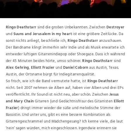
Ringo Deathstarr
sind die großen Unbekannten. Zwischen
Destroyer
und
Suuns and Jerusalem in my heart
ist eine größere Zeitlücke. Da
sonst nichts anliegt, beschließe ich,
Ringo Deathstarr
anzuschauen.
Der Bandname klingt immerhin sehr Indie und als Musik erwartete ich
entweder luftigen Gitarrenindiepop oder Shoegaze. Dass ich während
der 45 Minuten beides hörte, umso schöner.
Ringo Deathstarr
sind
Alex Gehring
,
Elliott Frazier
und
Daniel Coborn
aus Austin, Texas.
Austin, der Ortsname bürgt für Indiegitarrenqualität.
So frisch, wie ich die Band vermutete hatte, ist
Ringo Deathstarr
nicht. Seit 2007 nehmen sie Alben auf, haben vier Alben und drei EPs
veröffentlicht. Ihr Sound ist nicht neu, aber schön. Zwischen
Jesus
and Mary Chain
Gitarren (und Gedächtnisfrisur des Gitarristen
Elliott
Frazier
) dringt immer wieder die süße und melodische Stimme der
Bassistin. Und unter uns, gibt es eine bessere Kombination als
Gitarrengeschrammel und Mädchengesang? Ich kenne viele, die laut
‘nein‘ sagen würden, mich eingeschlossen. Irgendwie erinnern sie