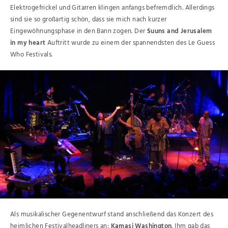
Elektrogefrickel und Gitarren klingen anfangs befremdlich. Allerdings
sind sie so großartig schön, dass sie mich nach kurzer
Eingewöhnungsphase in den Bann zogen. Der
Suuns and Jerusalem
in my heart
Auftritt wurde zu einem der spannendsten des Le Guess
Who Festivals.
Als musikalischer Gegenentwurf stand anschließend das Konzert des
heimlichen Festivalheadliners an:
Kamasi Washington
. Ihm gab das