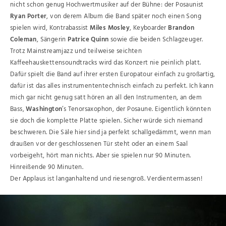
nicht schon genug Hochwertmusiker auf der Bühne: der Posaunist
Ryan Porter
, von derem Album die Band später noch einen Song
spielen wird, Kontrabassist
Miles Mosley
, Keyboarder
Brandon
Coleman
, Sängerin
Patrice Quinn
sowie die beiden Schlagzeuger.
Trotz Mainstreamjazz und teilweise seichten
Kaffeehauskettensoundtracks wird das Konzert nie peinlich platt.
Dafür spielt die Band auf ihrer ersten Europatour einfach zu großartig,
dafür ist das alles instrumententechnisch einfach zu perfekt. Ich kann
mich gar nicht genug satt hören an all den Instrumenten, an dem
Bass,
Washington
’s Tenorsaxophon, der Posaune. Eigentlich könnten
sie doch die komplette Platte spielen. Sicher würde sich niemand
beschweren. Die Säle hier sind ja perfekt schallgedämmt, wenn man
draußen vor der geschlossenen Tür steht oder an einem Saal
vorbeigeht, hört man nichts. Aber sie spielen nur 90 Minuten.
Hinreißende 90 Minuten.
Der Applaus ist langanhaltend und riesengroß. Verdientermassen!