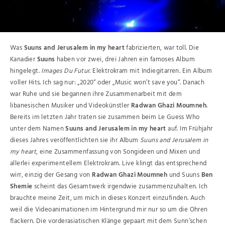
Was
Suuns and Jerusalem in my heart
fabrizierten, war toll. Die
Kanadier
Suuns
haben vor zwei, drei Jahren ein famoses Album
hingelegt.
Images Du Futur
. Elektrokram mit Indiegitarren. Ein Album
voller Hits. Ich sag nur: „2020“ oder „Music won’t save you“. Danach
war Ruhe und sie begannen ihre Zusammenarbeit mit dem
libanesischen Musiker und Videokünstler
Radwan Ghazi Moumneh
.
Bereits im letzten Jahr traten sie zusammen beim Le Guess Who
unter dem Namen
Suuns and Jerusalem in my heart
auf. Im Frühjahr
dieses Jahres veröffentlichten sie ihr Album
Suuns and Jerusalem in
my heart
, eine Zusammenfassung von Songideen und Mixen und
allerlei experimentellem Elektrokram. Live klingt das entsprechend
wirr, einzig der Gesang von
Radwan Ghazi Moumneh
und Suuns
Ben
Shemie
scheint das Gesamtwerk irgendwie zusammenzuhalten. Ich
brauchte meine Zeit, um mich in dieses Konzert einzufinden. Auch
weil die Videoanimationen im Hintergrund mir nur so um die Ohren
flackern. Die vorderasiatischen Klänge gepaart mit dem Sunn’schen