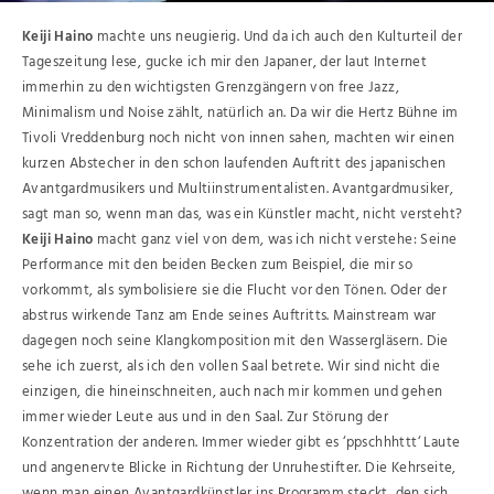
Keiji Haino
machte uns neugierig. Und da ich auch den Kulturteil der
Tageszeitung lese, gucke ich mir den Japaner, der laut Internet
immerhin zu den wichtigsten Grenzgängern von free Jazz,
Minimalism und Noise zählt, natürlich an. Da wir die Hertz Bühne im
Tivoli Vreddenburg noch nicht von innen sahen, machten wir einen
kurzen Abstecher in den schon laufenden Auftritt des japanischen
Avantgardmusikers und Multiinstrumentalisten. Avantgardmusiker,
sagt man so, wenn man das, was ein Künstler macht, nicht versteht?
Keiji Haino
macht ganz viel von dem, was ich nicht verstehe: Seine
Performance mit den beiden Becken zum Beispiel, die mir so
vorkommt, als symbolisiere sie die Flucht vor den Tönen. Oder der
abstrus wirkende Tanz am Ende seines Auftritts. Mainstream war
dagegen noch seine Klangkomposition mit den Wassergläsern. Die
sehe ich zuerst, als ich den vollen Saal betrete. Wir sind nicht die
einzigen, die hineinschneiten, auch nach mir kommen und gehen
immer wieder Leute aus und in den Saal. Zur Störung der
Konzentration der anderen. Immer wieder gibt es ‘ppschhhttt‘ Laute
und angenervte Blicke in Richtung der Unruhestifter. Die Kehrseite,
wenn man einen Avantgardkünstler ins Programm steckt, den sich