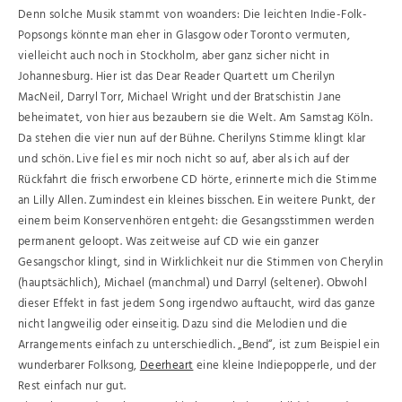
Denn solche Musik stammt von woanders: Die leichten Indie-Folk-
Popsongs könnte man eher in Glasgow oder Toronto vermuten,
vielleicht auch noch in Stockholm, aber ganz sicher nicht in
Johannesburg. Hier ist das Dear Reader Quartett um Cherilyn
MacNeil, Darryl Torr, Michael Wright und der Bratschistin Jane
beheimatet, von hier aus bezaubern sie die Welt. Am Samstag Köln.
Da stehen die vier nun auf der Bühne. Cherilyns Stimme klingt klar
und schön. Live fiel es mir noch nicht so auf, aber als ich auf der
Rückfahrt die frisch erworbene CD hörte, erinnerte mich die Stimme
an Lilly Allen. Zumindest ein kleines bisschen. Ein weitere Punkt, der
einem beim Konservenhören entgeht: die Gesangsstimmen werden
permanent geloopt. Was zeitweise auf CD wie ein ganzer
Gesangschor klingt, sind in Wirklichkeit nur die Stimmen von Cherylin
(hauptsächlich), Michael (manchmal) und Darryl (seltener). Obwohl
dieser Effekt in fast jedem Song irgendwo auftaucht, wird das ganze
nicht langweilig oder einseitig. Dazu sind die Melodien und die
Arrangements einfach zu unterschiedlich. „Bend“, ist zum Beispiel ein
wunderbarer Folksong,
Deerheart
eine kleine Indiepopperle, und der
Rest einfach nur gut.