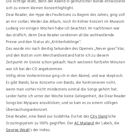
Die richtige Wahl, denn der Abend in gemütlicher Runde entwickelte
sich zu einem kleinen Konzerthighlight.
Dear Reader, der Hype des Feulletions zu Beginn des Jahres, ging voll
an mir vorbei. Weder das Album, noch ihr Kölner Konzert im Museum
Ludwig vor einigen Wochen habe ich beachtet. Im nachhinein war
das sträflich, denn Dear Reader verdienen all die wohlwollende
Presse und den Status als „Kritikerlieblinge“.
Das wurde mir nach dreißig Sekunden des Openers „Never goes“ klar,
und den Button vom Merchandisestand hatte ich zu diesem
Zeitpunkt im Geiste schon gekauft. Nach weiteren fünfzehn Minuten
war ich bei der CD angekommen.
Völlig ohne Vorkenntnisse ging ich in den Abend, und war skeptisch.
Es gibt Bands, bzw. Konzerte von Bands, die funktionieren nicht,
wenn man vorher nicht mindestens einmal die Songs gehört hat.
Leider hatte ich unter der Woche keine Gelegenheit, die Dear Reader
Songs bei Myspace anzuklicken, und so kam es zu einem völligen
Überraschungseikonzert.
Dear Reader, eine Band aus Südafrika. Da hat das
City Slang
’sche
Scoutingsystem zu 100% gegriffen. Der
AC Mailand
der Labels, die
George Weah
’s der Indies.