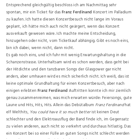
Entsprechend gleichgültig beschloss ich am Nachmittag sehr
spontan, mir ein Ticket für das
Franz Ferdinand
Konzert im Palladium
zu kaufen. Ich hatte diesen Konzertbesuch nicht lange im Voraus
geplant, ich hätte mich auch nicht geärgert, wenn das Konzert
ausverkauft gewesen wäre. Ich machte meine Entscheidung,
hinzugehen oder nicht, vom Ticketkauf abhängig. Gibt es noch eins,
bin ich dabei, wenn nicht, dann nicht.
Es gab noch eins, und ich fuhr mit wenig Erwartungshaltung in die
Schanzenstrasse. Unterhaltsam wird es schon werden, dass geht bei
der Hitdichte und den tanzbaren Songs der Glasgower gar nicht
anders, aber umhauen wird es mich sicherlich nicht. Ich weiß, das ist
keine optimale Grundhaltung für einen Konzertbesuch, aber nach
einigen erlebten
Franz Ferdinand
Auftritten konnte ich mir ziemlich
genau zusammenreimen, was mich erwarten würde: Feiersongs, gute
Laune und Hits, Hits, Hits. Allein das Debütalbum
Franz Ferdinand
hat
elf Welthits,
You could have it so much better
ist keinen Deut
schlechter und den Elektroausflug der Band finde ich, im Gegensatz
zu vielen anderen, auch nicht so verkehrt und durchaus hitlastig. Das
ein Konzert bei so einer Fülle an guten Songs nicht schlecht werden