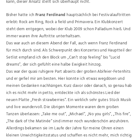
kann, dieser Ansatz stellt sich überhaupt nicht.
Bisher hatte ich
Franz Ferdinand
hauptsächlich bei Festivalauftritten
erlebt: Rock am Ring, Rock a field und Primavera. Ein Klubkonzert
steht dem entgegen, wobei der Klub 2009 schon Palladium hieß. Und
immer waren ihre Auftritte unterhaltsam.
Das war auch an diesem Abend der Fall, auch wenn Franz Ferdinand
für mich durch sind. Als Schwerpunkt des Konzertes und Hauptteil der
Setlist empfand ich den Block um „Can’t stop feeling” bis “Lucid
dreams“, der sich gefühlt eine halbe Ewigkeit hinzog.
Das war der quasi ruhigere Part abseits der großen Abifeier-Fetenhits
und er gefiel mir am besten. Hier konnte ich etwas wegdösen und
meinen Gedanken nachhängen. Kurz davor oder danach, so genau hab
ich es nicht mehr in petto, entdeckte ich als schönstes Lied der
neuen Platte „Fresh strawberries“. Ein wirklich sehr gutes Stück Musik
und live wundervoll. Die übrigen Momente waren dem großen
Tanzen überlassen: „Take me out“, „Michael“, „No you girls“, „This fire“,
„The dark of the Matinée“ sind immer noch wunderschön anzuhören.
Allerdings bekamen sie im Laufe der Jahre für meine Ohren einen
kleinen Unwichtigkeitsstatus und schaffen es nicht mehr, mich richtig