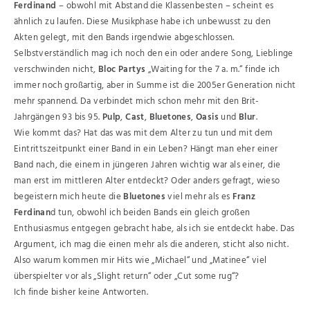
Ferdinand
– obwohl mit Abstand die Klassenbesten – scheint es
ähnlich zu laufen. Diese Musikphase habe ich unbewusst zu den
Akten gelegt, mit den Bands irgendwie abgeschlossen.
Selbstverständlich mag ich noch den ein oder andere Song, Lieblinge
verschwinden nicht,
Bloc Partys
„Waiting for the 7 a. m.“ finde ich
immer noch großartig, aber in Summe ist die 2005er Generation nicht
mehr spannend. Da verbindet mich schon mehr mit den Brit-
Jahrgängen 93 bis 95.
Pulp
,
Cast
,
Bluetones
,
Oasis
und
Blur
.
Wie kommt das? Hat das was mit dem Alter zu tun und mit dem
Eintrittszeitpunkt einer Band in ein Leben? Hängt man eher einer
Band nach, die einem in jüngeren Jahren wichtig war als einer, die
man erst im mittleren Alter entdeckt? Oder anders gefragt, wieso
begeistern mich heute die
Bluetones
viel mehr als es
Franz
Ferdinan
d tun, obwohl ich beiden Bands ein gleich großen
Enthusiasmus entgegen gebracht habe, als ich sie entdeckt habe. Das
Argument, ich mag die einen mehr als die anderen, sticht also nicht.
Also warum kommen mir Hits wie „Michael“ und „Matinee“ viel
überspielter vor als „Slight return“ oder „Cut some rug“?
Ich finde bisher keine Antworten.