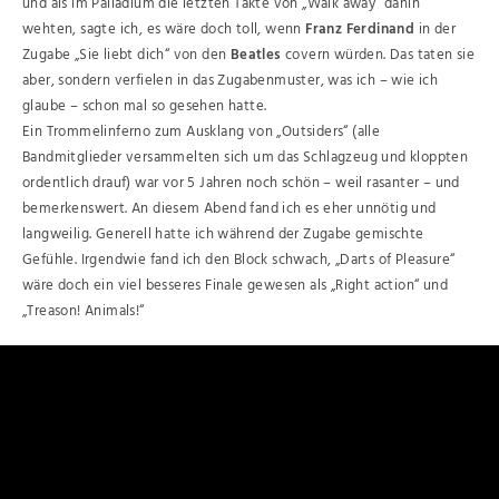
und als im Palladium die letzten Takte von „Walk away“ dahin
wehten, sagte ich, es wäre doch toll, wenn
Franz Ferdinand
in der
Zugabe „Sie liebt dich“ von den
Beatles
covern würden. Das taten sie
aber, sondern verfielen in das Zugabenmuster, was ich – wie ich
glaube – schon mal so gesehen hatte.
Ein Trommelinferno zum Ausklang von „Outsiders“ (alle
Bandmitglieder versammelten sich um das Schlagzeug und kloppten
ordentlich drauf) war vor 5 Jahren noch schön – weil rasanter – und
bemerkenswert. An diesem Abend fand ich es eher unnötig und
langweilig. Generell hatte ich während der Zugabe gemischte
Gefühle. Irgendwie fand ich den Block schwach, „Darts of Pleasure“
wäre doch ein viel besseres Finale gewesen als „Right action“ und
„Treason! Animals!“