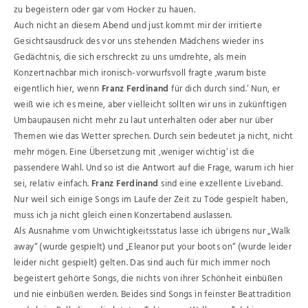
zu begeistern oder gar vom Hocker zu hauen.
Auch nicht an diesem Abend und just kommt mir der irritierte
Gesichtsausdruck des vor uns stehenden Mädchens wieder ins
Gedächtnis, die sich erschreckt zu uns umdrehte, als mein
Konzertnachbar mich ironisch-vorwurfsvoll fragte ‚warum biste
eigentlich hier, wenn
Franz Ferdinand
für dich durch sind.‘ Nun, er
weiß wie ich es meine, aber vielleicht sollten wir uns in zukünftigen
Umbaupausen nicht mehr zu laut unterhalten oder aber nur über
Themen wie das Wetter sprechen. Durch sein bedeutet ja nicht, nicht
mehr mögen. Eine Übersetzung mit ‚weniger wichtig‘ ist die
passendere Wahl. Und so ist die Antwort auf die Frage, warum ich hier
sei, relativ einfach.
Franz Ferdinand
sind eine exzellente Liveband.
Nur weil sich einige Songs im Laufe der Zeit zu Tode gespielt haben,
muss ich ja nicht gleich einen Konzertabend auslassen.
Als Ausnahme vom Unwichtigkeitsstatus lasse ich übrigens nur „Walk
away“ (wurde gespielt) und „Eleanor put your boots on“ (wurde leider
leider nicht gespielt) gelten. Das sind auch für mich immer noch
begeistert gehörte Songs, die nichts von ihrer Schönheit einbüßen
und nie einbüßen werden. Beides sind Songs in feinster Beattradition