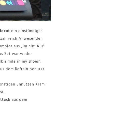
ldcut
ein einstündiges
 zahlreich Anwesenden
mples aus „Im nin‘ Alu“
Das Set war weder
k a mile in my shoes“,
aus dem Refrain benutzt
onstigen unnützen Kram.
st.
ttack
aus dem