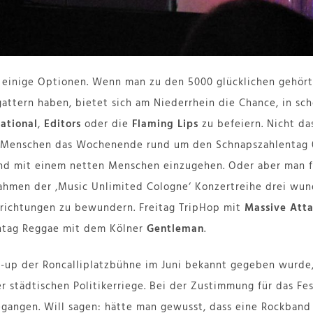
inige Optionen. Wenn man zu den 5000 glücklichen gehört, 
gattern haben, bietet sich am Niederrhein die Chance, in 
ational
,
Editors
oder die
Flaming Lips
zu befeiern. Nicht da
ge Menschen das Wochenende rund um den Schnapszahlentag 
nd mit einem netten Menschen einzugehen. Oder aber man fä
ahmen der ‚Music Unlimited Cologne‘ Konzertreihe drei wun
krichtungen zu bewundern.
Freitag TripHop mit
Massive Att
ntag Reggae mit dem Kölner
Gentleman
.
-up der Roncalliplatzbühne im Juni bekannt gegeben wurde,
er städtischen Politikerriege. Bei der Zustimmung für das Fe
gangen. Will sagen: hätte man gewusst, dass eine Rockband