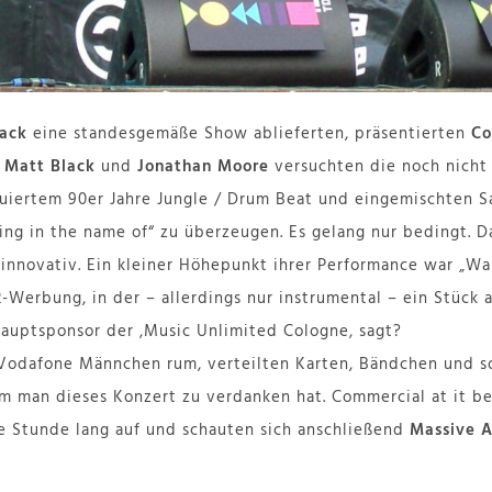
tack
eine standesgemäße Show ablieferten, präsentierten
Co
s
Matt Black
und
Jonathan Moore
versuchten die noch nicht
uiertem 90er Jahre Jungle / Drum Beat und eingemischten Sa
lling in the name of“ zu überzeugen. Es gelang nur bedingt. 
innovativ. Ein kleiner Höhepunkt ihrer Performance war „Wal
-Werbung, in der – allerdings nur instrumental – ein Stück 
Hauptsponsor der ‚Music Unlimited Cologne
‚
sagt?
 Vodafone Männchen rum, verteilten Karten, Bändchen und s
m man dieses Konzert zu verdanken hat. Commercial at it be
e Stunde lang auf und schauten sich anschließend
Massive A