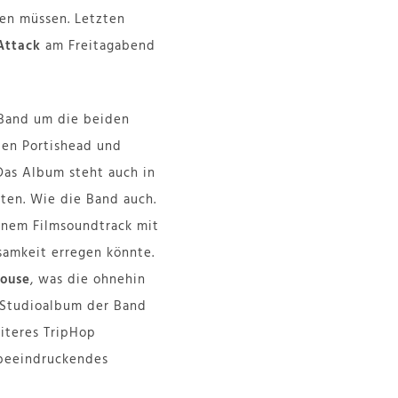
en müssen. Letzten
Attack
am Freitagabend
e Band um die beiden
ben Portishead und
 Das Album steht auch in
ten. Wie die Band auch.
einem Filmsoundtrack mit
samkeit erregen könnte.
House
, was die ohnehin
. Studioalbum der Band
eiteres TripHop
n beeindruckendes