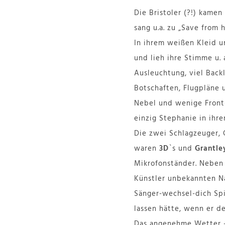
Die Bristoler (?!) kame
sang u.a. zu „Save from
In ihrem weißen Kleid un
und lieh ihre Stimme u.
Ausleuchtung, viel Back
Botschaften, Flugpläne 
Nebel und wenige Front
einzig Stephanie in ihre
Die zwei Schlagzeuger, G
waren
3D
`s und
Grantle
Mikrofonständer. Nebe
Künstler unbekannten N
Sänger-wechsel-dich Spi
lassen hätte, wenn er de
Das angenehme Wetter – 