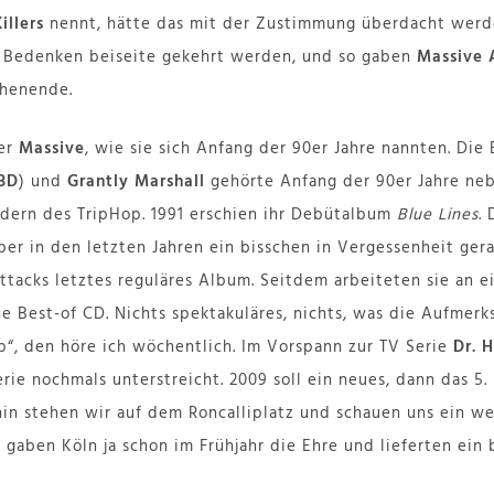
illers
nennt, hätte das mit der Zustimmung überdacht werd
e Bedenken beiseite gekehrt werden, und so gaben
Massive 
chenende.
der
Massive
, wie sie sich Anfang der 90er Jahre nannten. Di
3D
) und
Grantly Marshall
gehörte Anfang der 90er Jahre ne
dern des TripHop. 1991 erschien ihr Debütalbum
Blue Lines
.
er in den letzten Jahren ein bisschen in Vergessenheit gera
ttacks letztes reguläres Album. Seitdem arbeiteten sie an 
ne Best-of CD. Nichts spektakuläres, nichts, was die Aufmerk
op“, den höre ich wöchentlich. Im Vorspann zur TV Serie
Dr. 
erie nochmals unterstreicht. 2009 soll ein neues, dann das 5
hin stehen wir auf dem Roncalliplatz und schauen uns ein w
d
gaben Köln ja schon im Frühjahr die Ehre und lieferten ei