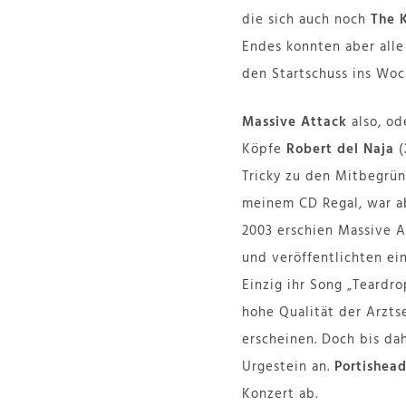
die sich auch noch
The K
Endes konnten aber all
den Startschuss ins Wo
Massive Attack
also, o
Köpfe
Robert del Naja
(
Tricky zu den Mitbegrün
meinem CD Regal, war ab
2003 erschien Massive A
und veröffentlichten ei
Einzig ihr Song „Teardr
hohe Qualität der Arzts
erscheinen. Doch bis da
Urgestein an.
Portishea
Konzert ab.