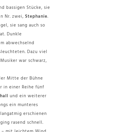
und bassigen Stücke, sie
in Nr. zwei,
Stephanie
.
gel, sie sang auch so
at. Dunkle
 dem abwechselnd
sleuchteten. Dazu viel
 Musiker war schwarz,
 der Mitte der Bühne
 in einer Reihe fünf
hall
und ein weiterer
ongs ein munteres
 langatmig erschienen
ging rasend schnell.
s – mit leichtem Wind