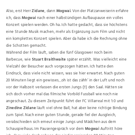
Also, erst Herr
Zidane
, dann
Mogwai
. Von der Platzanweiserin erfahre
ich, dass
Mogwai
nach einer halbstündigen Aufbaupause ein volles
Konzert spielen werden. Oh ha. Ich hatte gedacht, dass sie höchstens
eine Stunde Musik machen, mehr als Ergänzung zum Film und nicht
ein komplettes Konzert spielen. Aber da habe ich die Rechnung ohne
die Schotten gemacht.
Während der Film läuft, saßen die fünf Glasgower noch beim
Barbecue, wie
Stuart Braithwaite
später erzählt. Was vielleicht eine
Vielzahl der Besucher auch vorgezogen hätten. Ich hatte den
Eindruck, dass viele nicht wissen, was sie hier erwartet. Nach guten
20 Minuten liegt ein gewisses, ‚oh ist das zähh‘ in der Luft und noch
vor der Halbzeit verlassen die ersten Jungs (!!) den Saal. Hätten sie
sich doch vorher mal das filmische Vorbild Fussball wie noch nie
angeschaut. Zu diesem Zeitpunkt führt der FC Villarreal mit 1:0 und
Zinedine Zidane
läuft viel ohne Ball, hat aber keine richtige Bindung
zum Spiel. Nach einer guten Stunde, gerade fiel der Ausgleich,
verabschieden sich erneut einige Jungs und Mädchen aus dem
Schauspielhaus. Im Pausengespräch vor dem
Mogwai
Auftritt höre