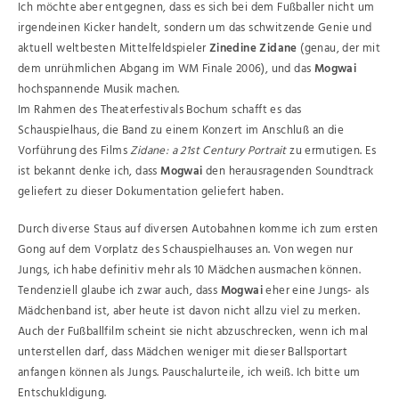
Ich möchte aber entgegnen, dass es sich bei dem Fußballer nicht um
irgendeinen Kicker handelt, sondern um das schwitzende Genie und
aktuell weltbesten Mittelfeldspieler
Zinedine Zidane
(genau, der mit
dem unrühmlichen Abgang im WM Finale 2006), und das
Mogwai
hochspannende Musik machen.
Im Rahmen des Theaterfestivals Bochum schafft es das
Schauspielhaus, die Band zu einem Konzert im Anschluß an die
Vorführung des Films
Zidane: a 21st Century Portrait
zu ermutigen. Es
ist bekannt denke ich, dass
Mogwai
den herausragenden Soundtrack
geliefert zu dieser Dokumentation geliefert haben.
Durch diverse Staus auf diversen Autobahnen komme ich zum ersten
Gong auf dem Vorplatz des Schauspielhauses an. Von wegen nur
Jungs, ich habe definitiv mehr als 10 Mädchen ausmachen können.
Tendenziell glaube ich zwar auch, dass
Mogwai
eher eine Jungs- als
Mädchenband ist, aber heute ist davon nicht allzu viel zu merken.
Auch der Fußballfilm scheint sie nicht abzuschrecken, wenn ich mal
unterstellen darf, dass Mädchen weniger mit dieser Ballsportart
anfangen können als Jungs. Pauschalurteile, ich weiß. Ich bitte um
Entschukldigung.