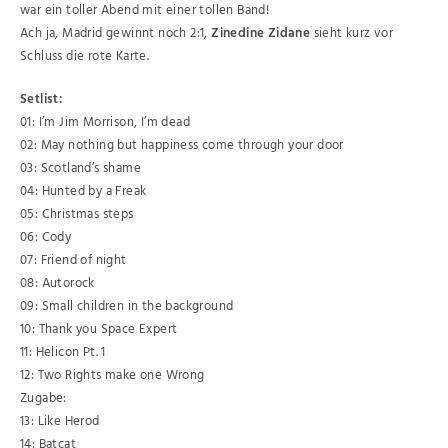
war ein toller Abend mit einer tollen Band!
Ach ja, Madrid gewinnt noch 2:1,
Zinedine Zidane
sieht kurz vor
Schluss die rote Karte.
Setlist:
01: I’m Jim Morrison, I’m dead
02: May nothing but happiness come through your door
03: Scotland’s shame
04: Hunted by a Freak
05: Christmas steps
06: Cody
07: Friend of night
08: Autorock
09: Small children in the background
10: Thank you Space Expert
11: Helicon Pt. 1
12: Two Rights make one Wrong
Zugabe:
13: Like Herod
14: Batcat