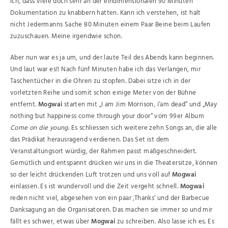
ich, dass viele doch sehr an der eindimensionalen 90 Minuten
Dokumentation zu knabbern hatten. Kann ich verstehen, ist halt
nicht Jedermanns Sache 80 Minuten einem Paar Beine beim Laufen
zuzuschauen. Meine irgendwie schon.
Aber nun war es ja um, und der laute Teil des Abends kann beginnen.
Und laut war es!! Nach fünf Minuten habe ich das Verlangen, mir
Taschentücher in die Ohren zu stopfen. Dabei sitze ich in der
vorletzten Reihe und somit schon einige Meter von der Bühne
entfernt.
Mogwai
starten mit „I am Jim Morrison, i‘am dead“ und „May
nothing but happiness come through your door“ vom 99er Album
Come on die young
. Es schliessen sich weitere zehn Songs an, die alle
das Prädikat herausragend verdienen. Das Set ist dem
Veranstaltungsort würdig, der Rahmen passt maßgeschneidert.
Gemütlich und entspannt drücken wir uns in die Theatersitze, können
so der leicht drückenden Luft trotzen und uns voll auf
Mogwai
einlassen. Es ist wundervoll und die Zeit vergeht schnell.
Mogwai
reden nicht viel, abgesehen von ein paar ‚Thanks‘ und der Barbecue
Danksagung an die Organisatoren. Das machen sie immer so und mir
fällt es schwer, etwas über
Mogwai
zu schreiben. Also lasse ich es. Es